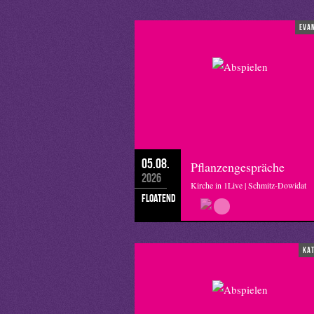
eva
05.08.
Pflanzengespräche
2026
Kirche in 1Live | Schmitz-Dowidat
floatend
ka