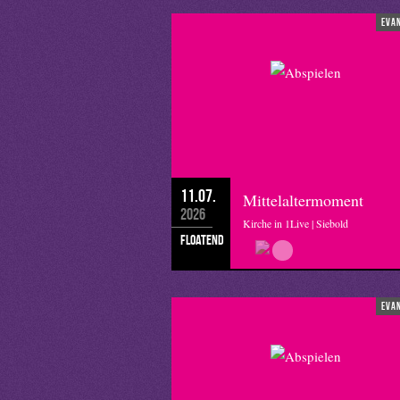
eva
11.07.
Mittelaltermoment
2026
Kirche in 1Live | Siebold
floatend
eva