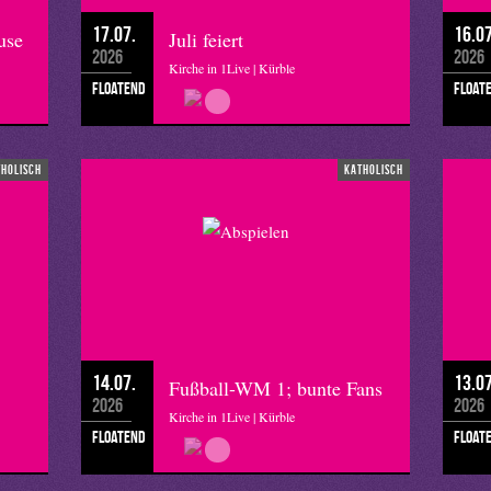
17.07.
16.07
use
Juli feiert
2026
2026
Kirche in 1Live | Kürble
floatend
float
tholisch
katholisch
14.07.
13.07
Fußball-WM 1; bunte Fans
2026
2026
Kirche in 1Live | Kürble
floatend
float