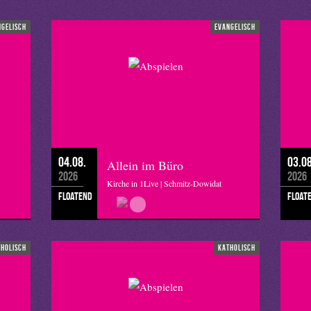
ngelisch
evangelisch
04.08.
03.08
Allein im Büro
2026
2026
Kirche in 1Live | Schmitz-Dowidat
floatend
float
tholisch
katholisch