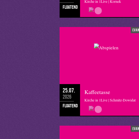
Kirche in 1Live | Kornek
floatend
eva
25.07.
Kaffeetasse
2026
Kirche in 1Live | Schmitz-Dowidat
floatend
eva