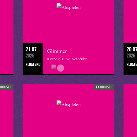
21.07.
20.07
Glimmer
2026
2026
Kirche in 1Live | Schneider
floatend
float
tholisch
katholisch