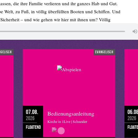
assen, die ihre Familie verlieren und ihr ganzes Hab und Gut.
e Welt, zu Fuß, in völlig überfüllten Booten und Schiffen. Und
n Sicherheit – und wie gehen wir hier mit ihnen um? Völlig
ass es onlinemaps gibt, auf denen über 2000 Flüchtlingsheime
die sollen bloß nicht in der Nachbarschaft wohnen“. Was soll das
ngelisch
evangelisch
 ein Land wäre, in dem es egal ist, ob mein Nachbar aus Albanien,
 Vorpommern kommt. Ein Land, das aus Reichtum und
tlinge aufnimmt, als es die Quote es will.
er CCBY-SA 20 flickr
07.08.
06.08
Bedienungsanleitung
2026
2026
Kirche in 1Live | Schneider
floatend
float