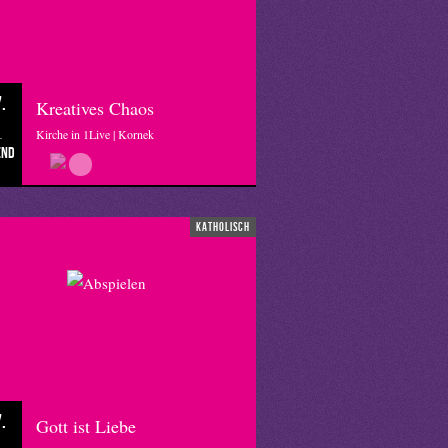
.
Kreatives Chaos
Kirche in 1Live | Kornek
end
katholisch
.
Gott ist Liebe