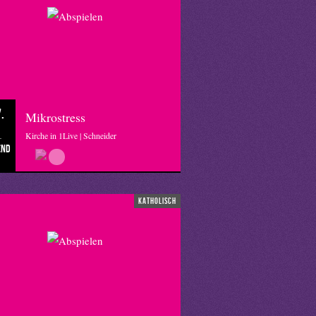
.
Mikrostress
Kirche in 1Live | Schneider
end
katholisch