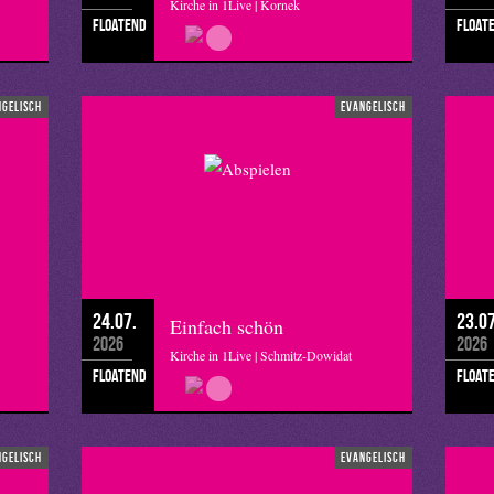
Kirche in 1Live | Kornek
floatend
float
ngelisch
evangelisch
24.07.
23.07
Einfach schön
2026
2026
Kirche in 1Live | Schmitz-Dowidat
floatend
float
ngelisch
evangelisch