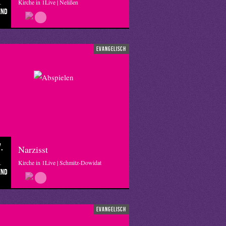
Kirche in 1Live | Nelißen
end
evangelisch
.
Narzisst
Kirche in 1Live | Schmitz-Dowidat
end
evangelisch