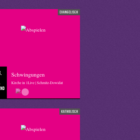
evangelisch
.
Schwingungen
Kirche in 1Live | Schmitz-Dowidat
end
katholisch