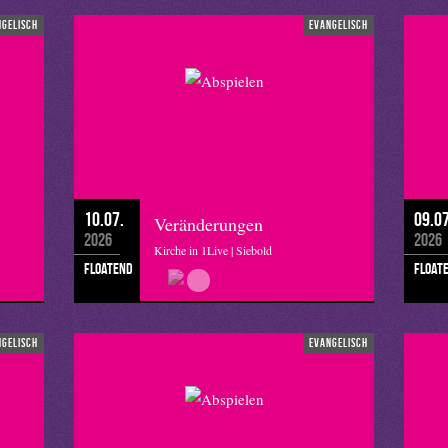
ngelisch
evangelisch
10.07.
09.07
Veränderungen
2026
2026
Kirche in 1Live | Siebold
floatend
float
ngelisch
evangelisch