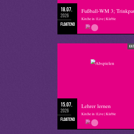
18.07.
Fußball-WM 3; Trinkpa
2026
Kirche in 1Live | Kürble
floatend
ka
15.07.
Lehrer lernen
2026
Kirche in 1Live | Kürble
floatend