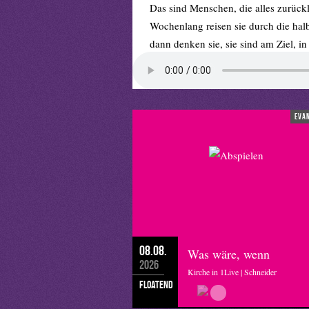
Das sind Menschen, die alles zurückl
Wochenlang reisen sie durch die halb
dann denken sie, sie sind am Ziel, i
unmöglich.
Ich könnte kotzen, wenn ich sehe, d
markiert werden. Mit dem Gedanken „
bitte??
eva
Ich wäre so stolz, wenn Deutschland
Syrien, dem Irak oder Mecklenburg
Gastfreundschaft viel viel mehr Flüch
Rike Bartmann, Münster
Copyright Vorschaubild: Sbamuell
08.08.
Was wäre, wenn
2026
Kirche in 1Live | Schneider
floatend