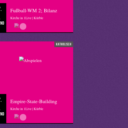
.
Fußball-WM 2; Bilanz
Kirche in 1Live | Kürble
end
katholisch
.
Empire-State-Building
Kirche in 1Live | Kürble
end