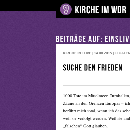
BEITRÄGE AUF: EINSLI
KIRCHE IN 1LIVE | 14.08.2015 | FLOATE
Suche den Frieden
1000 Tote im Mittelmeer, Turnhallen,
Zäune an den Grenzen Europas – ich b
berührt mich total, wenn ich das seh
weil sie verfolgt werden. Weil sie an
„falschen“ Gott glauben.