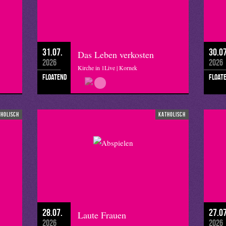
31.07.
30.07
Das Leben verkosten
2026
2026
Kirche in 1Live | Kornek
floatend
float
tholisch
katholisch
28.07.
27.07
Laute Frauen
2026
2026