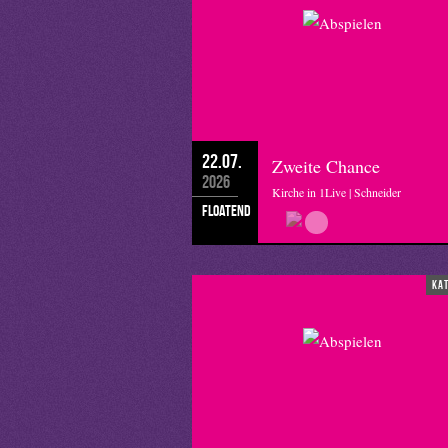
22.07.
Zweite Chance
2026
Kirche in 1Live | Schneider
floatend
ka