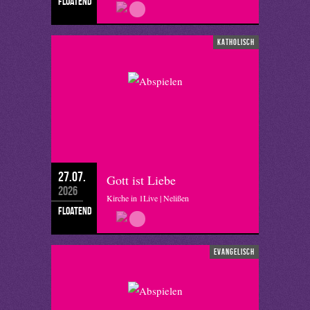
floatend
katholisch
27.07.
Gott ist Liebe
2026
Kirche in 1Live | Nelißen
floatend
evangelisch