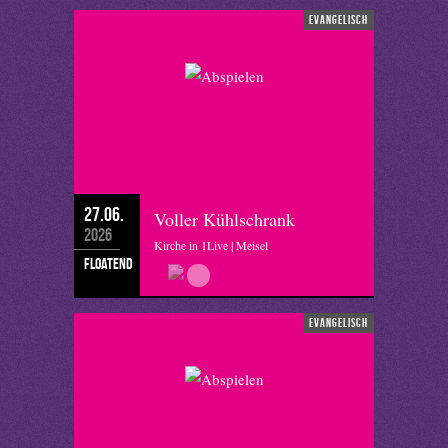
evangelisch
27.06.
Voller Kühlschrank
2026
Kirche in 1Live | Meisel
floatend
evangelisch