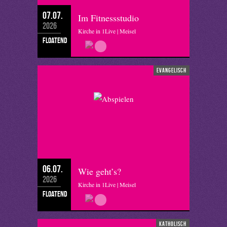
07.07.
Im Fitnessstudio
2026
Kirche in 1Live | Meisel
floatend
evangelisch
06.07.
Wie geht’s?
2026
Kirche in 1Live | Meisel
floatend
katholisch