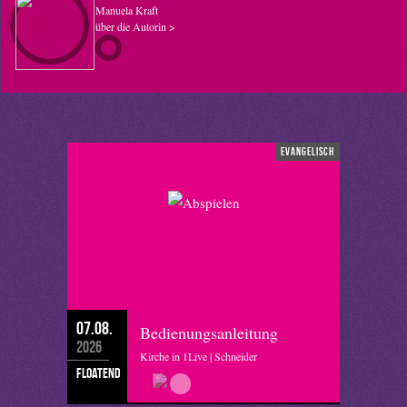
Manuela Kraft
über die Autorin >
evangelisch
07.08.
Bedienungsanleitung
2026
Kirche in 1Live | Schneider
floatend