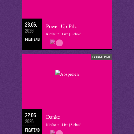
23.06.
Power Up Pilz
2026
Kirche in 1Live | Siebold
floatend
evangelisch
22.06.
Danke
2026
Kirche in 1Live | Siebold
floatend