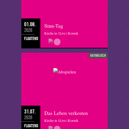
01.08.
Sinn-Tag
2026
Kirche in 1Live | Kornek
floatend
katholisch
31.07.
Das Leben verkosten
2026
Kirche in 1Live | Kornek
floatend