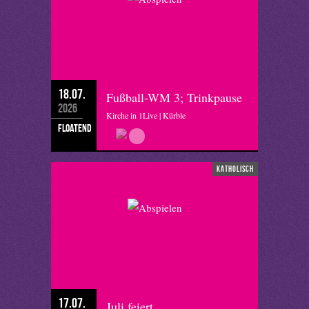
18.07.
Fußball-WM 3; Trinkpause
2026
Kirche in 1Live | Kürble
floatend
katholisch
17.07.
Juli feiert