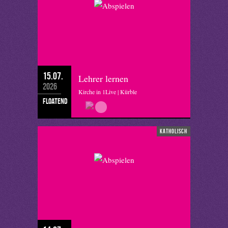
15.07.
Lehrer lernen
2026
Kirche in 1Live | Kürble
floatend
katholisch