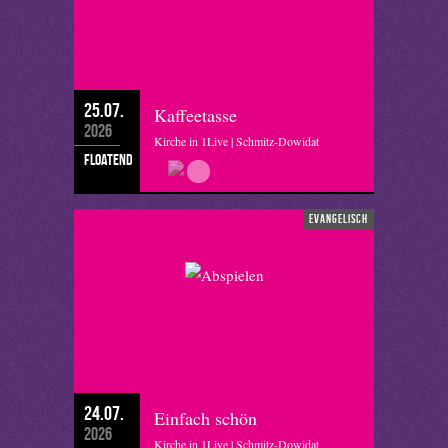
25.07.
Kaffeetasse
2026
Kirche in 1Live | Schmitz-Dowidat
floatend
evangelisch
24.07.
Einfach schön
2026
Kirche in 1Live | Schmitz-Dowidat