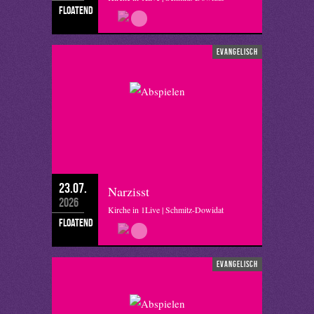
floatend
evangelisch
23.07.
Narzisst
2026
Kirche in 1Live | Schmitz-Dowidat
floatend
evangelisch