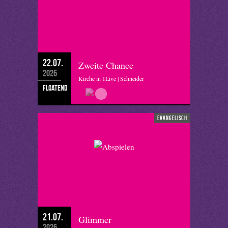
22.07.
Zweite Chance
2026
Kirche in 1Live | Schneider
floatend
evangelisch
21.07.
Glimmer
2026