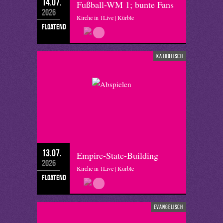
14.07.
Fußball-WM 1; bunte Fans
2026
Kirche in 1Live | Kürble
floatend
katholisch
13.07.
Empire-State-Building
2026
Kirche in 1Live | Kürble
floatend
evangelisch