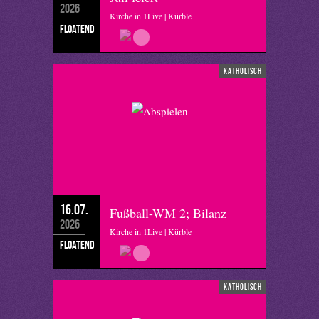
2026
Kirche in 1Live | Kürble
floatend
katholisch
16.07.
Fußball-WM 2; Bilanz
2026
Kirche in 1Live | Kürble
floatend
katholisch