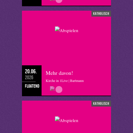
katholisch
20.06.
Mehr davon!
2026
Kirche in 1Live | Bartmann
floatend
katholisch