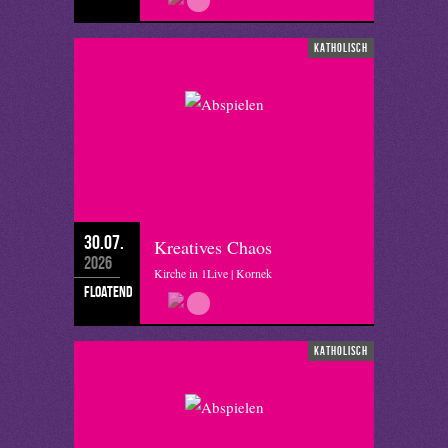
katholisch
30.07.
Kreatives Chaos
2026
Kirche in 1Live | Kornek
floatend
katholisch