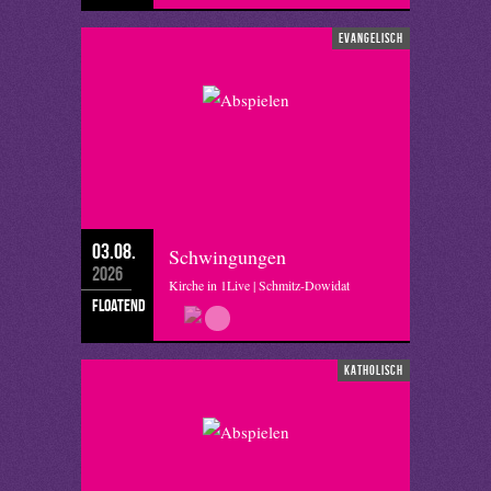
evangelisch
03.08.
Schwingungen
2026
Kirche in 1Live | Schmitz-Dowidat
floatend
katholisch