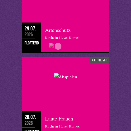
29.07.
Artenschutz
2026
Kirche in 1Live | Kornek
floatend
katholisch
28.07.
Laute Frauen
2026
Kirche in 1Live | Kornek