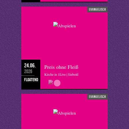
evangelisch
24.06.
Preis ohne Fleiß
2026
Kirche in 1Live | Siebold
floatend
evangelisch