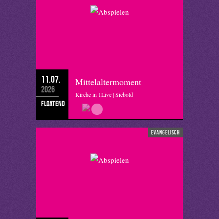
11.07.
Mittelaltermoment
2026
Kirche in 1Live | Siebold
floatend
evangelisch