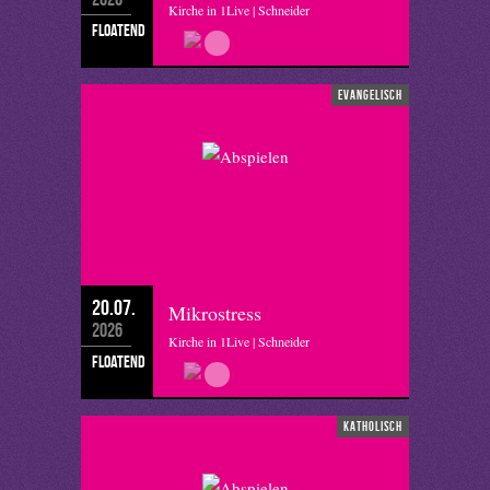
Kirche in 1Live | Schneider
floatend
evangelisch
20.07.
Mikrostress
2026
Kirche in 1Live | Schneider
floatend
katholisch