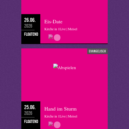
26.06.
Eis-Date
2026
Kirche in 1Live | Meisel
floatend
evangelisch
25.06.
Hand im Sturm
2026
Kirche in 1Live | Meisel
floatend