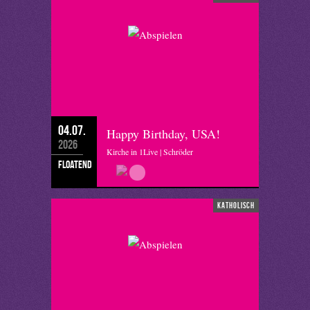
04.07.
Happy Birthday, USA!
2026
Kirche in 1Live | Schröder
floatend
katholisch