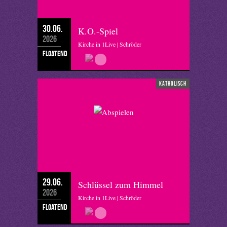
30.06.
K.O.-Spiel
2026
Kirche in 1Live | Schröder
floatend
katholisch
29.06.
Schlüssel zum Himmel
2026
Kirche in 1Live | Schröder
floatend