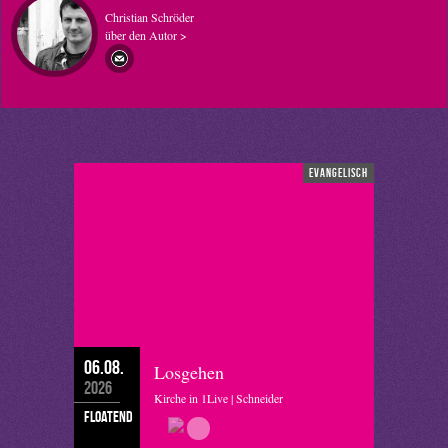
Christian Schröder
über den Autor >
evangelisch
06.08.
Losgehen
2026
Kirche in 1Live | Schneider
floatend