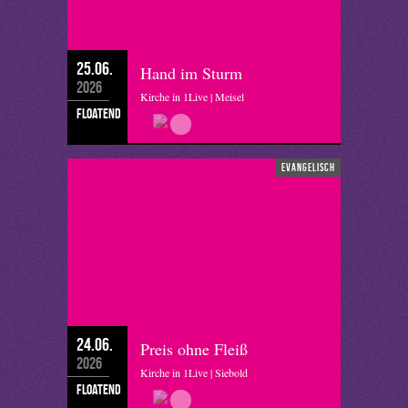
25.06.
Hand im Sturm
2026
Kirche in 1Live | Meisel
floatend
evangelisch
24.06.
Preis ohne Fleiß
2026
Kirche in 1Live | Siebold
floatend