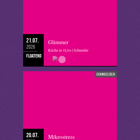
21.07.
Glimmer
2026
Kirche in 1Live | Schneider
floatend
evangelisch
20.07.
Mikrostress