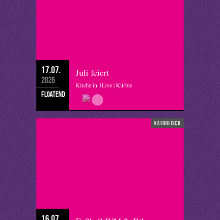
17.07.
Juli feiert
2026
Kirche in 1Live | Kürble
floatend
katholisch
16.07.