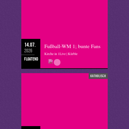
14.07.
Fußball-WM 1; bunte Fans
2026
Kirche in 1Live | Kürble
floatend
katholisch