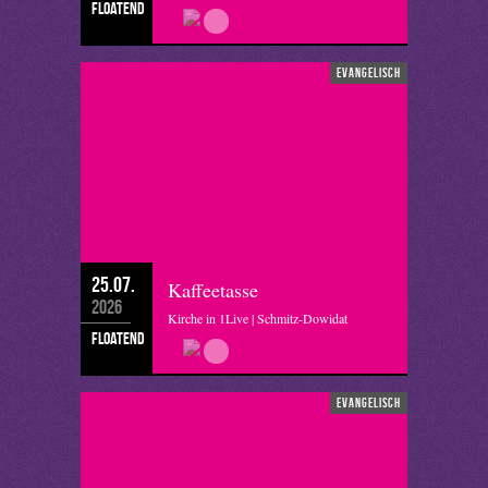
floatend
evangelisch
25.07.
Kaffeetasse
2026
Kirche in 1Live | Schmitz-Dowidat
floatend
evangelisch