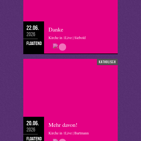
22.06.
Danke
2026
Kirche in 1Live | Siebold
floatend
katholisch
20.06.
Mehr davon!
2026
Kirche in 1Live | Bartmann
floatend