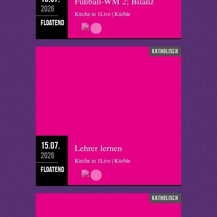
Fußball-WM 2; Bilanz
2026
Kirche in 1Live | Kürble
floatend
katholisch
15.07.
Lehrer lernen
2026
Kirche in 1Live | Kürble
floatend
katholisch