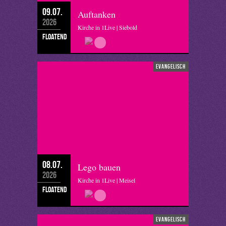
09.07.
Auftanken
2026
Kirche in 1Live | Siebold
floatend
evangelisch
08.07.
Lego bauen
2026
Kirche in 1Live | Meisel
floatend
evangelisch