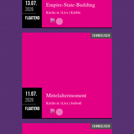
13.07.
Empire-State-Building
2026
Kirche in 1Live | Kürble
floatend
evangelisch
11.07.
Mittelaltermoment
2026
Kirche in 1Live | Siebold
floatend
evangelisch