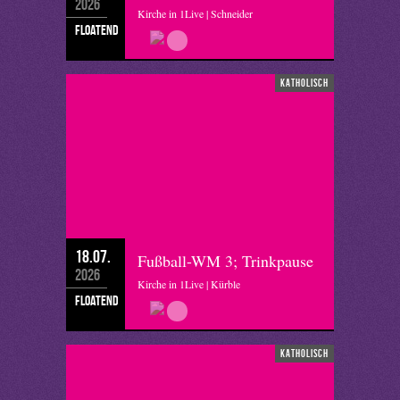
2026
Kirche in 1Live | Schneider
floatend
katholisch
18.07.
Fußball-WM 3; Trinkpause
2026
Kirche in 1Live | Kürble
floatend
katholisch