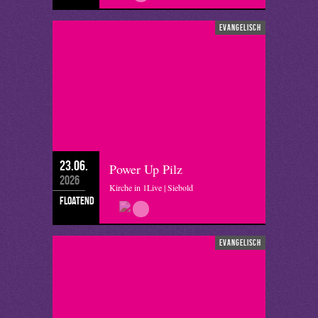
evangelisch
23.06.
Power Up Pilz
2026
Kirche in 1Live | Siebold
floatend
evangelisch