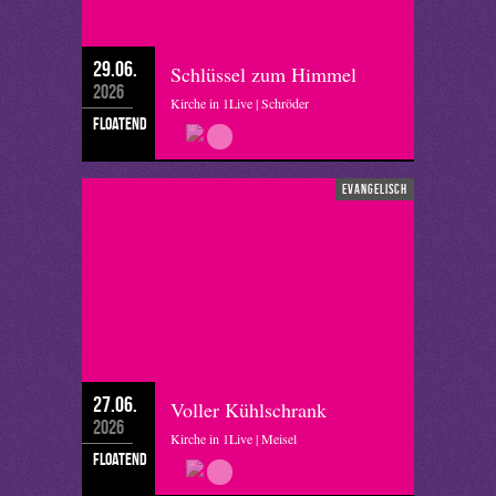
29.06.
Schlüssel zum Himmel
2026
Kirche in 1Live | Schröder
floatend
evangelisch
27.06.
Voller Kühlschrank
2026
Kirche in 1Live | Meisel
floatend