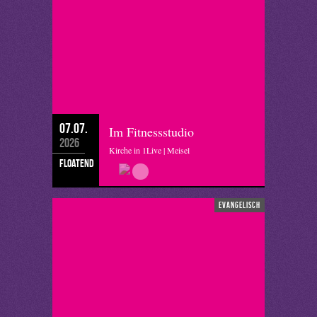
07.07.
Im Fitnessstudio
2026
Kirche in 1Live | Meisel
floatend
evangelisch