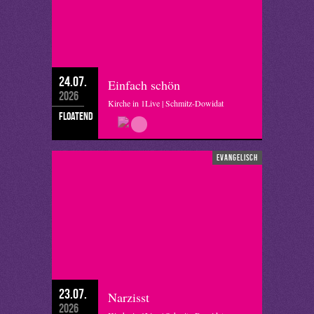
24.07.
Einfach schön
2026
Kirche in 1Live | Schmitz-Dowidat
floatend
evangelisch
23.07.
Narzisst
2026