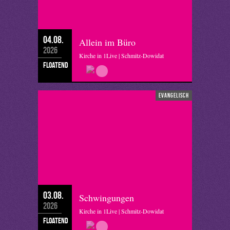
04.08.
Allein im Büro
2026
Kirche in 1Live | Schmitz-Dowidat
floatend
evangelisch
03.08.
Schwingungen
2026
Kirche in 1Live | Schmitz-Dowidat
floatend