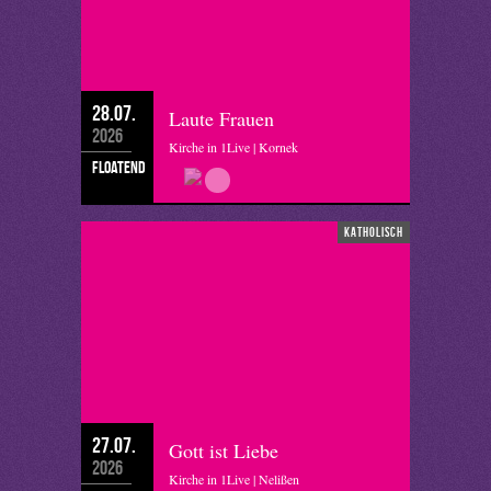
28.07.
Laute Frauen
2026
Kirche in 1Live | Kornek
floatend
katholisch
27.07.
Gott ist Liebe
2026
Kirche in 1Live | Nelißen