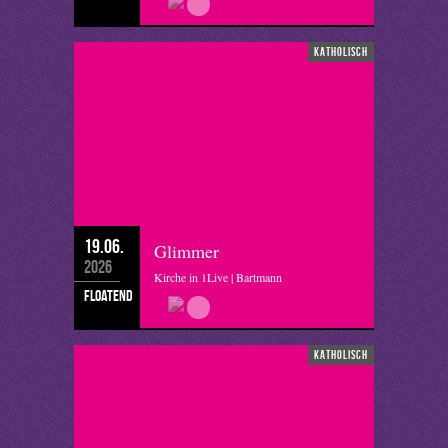
katholisch
19.06.
Glimmer
2026
Kirche in 1Live | Bartmann
floatend
katholisch