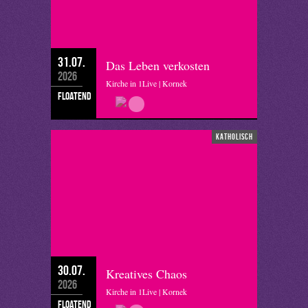
31.07.
Das Leben verkosten
2026
Kirche in 1Live | Kornek
floatend
katholisch
30.07.
Kreatives Chaos
2026
Kirche in 1Live | Kornek
floatend