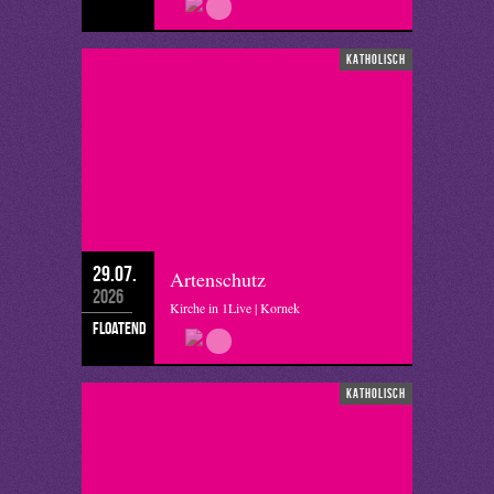
katholisch
29.07.
Artenschutz
2026
Kirche in 1Live | Kornek
floatend
katholisch