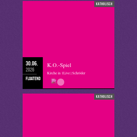
katholisch
30.06.
K.O.-Spiel
2026
Kirche in 1Live | Schröder
floatend
katholisch