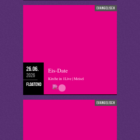
evangelisch
26.06.
Eis-Date
2026
Kirche in 1Live | Meisel
floatend
evangelisch