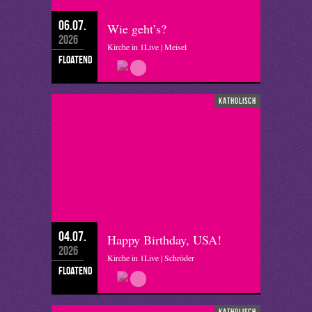
06.07.
Wie geht’s?
2026
Kirche in 1Live | Meisel
floatend
katholisch
04.07.
Happy Birthday, USA!
2026
Kirche in 1Live | Schröder
floatend
katholisch