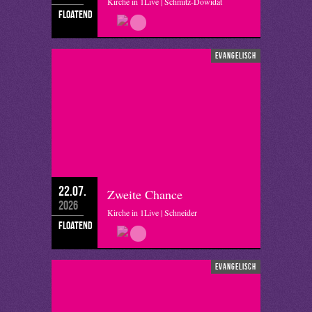
Kirche in 1Live | Schmitz-Dowidat
floatend
evangelisch
22.07.
Zweite Chance
2026
Kirche in 1Live | Schneider
floatend
evangelisch