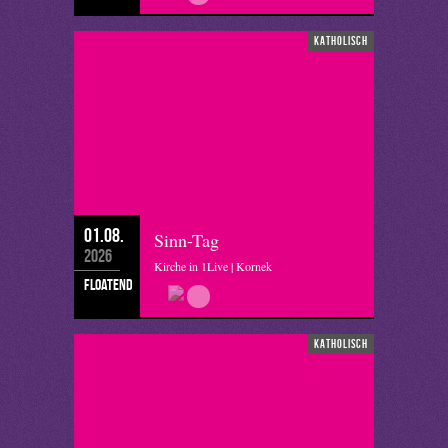
katholisch
01.08.
Sinn-Tag
2026
Kirche in 1Live | Kornek
floatend
katholisch