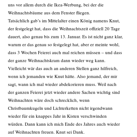
uns vor allem durch die Ikea-Werbung, bei der die
Weihnachtsbäume aus dem Fenster fliegen.
Tatsächlich gab’s im Mittelalter einen König namens Knut,
der festgelegt hat, dass die Weihnachtszeit offiziell 20 Tage
dauert, also genau bis zum 13. Januar. Es ist nicht ganz klar,
warum er das genau so festgelegt hat, aber er meinte wohl,
dass 3 Wochen Feierei auch mal reichen müssen – und dass
der ganze Weihnachtskram dann wieder weg kann.
Vielleicht wär das auch an anderen Stellen ganz hilfreich,
wenn ich jemanden wie Knut hätte. Also jemand, der mir
sagt, wann ich mal wieder abdekorieren muss. Weil nach
der ganzen Feierei jetzt wieder andere Sachen wichtig sind
Weihnachten wäre doch schrecklich, wenn
Christbaumkugeln und Lichterketten nicht irgendwann
wieder für ein knappes Jahr in Kisten verschwinden
würden. Dann kann ich mich Ende des Jahres auch wieder
auf Weihnachten freuen. Knut sei Dank.