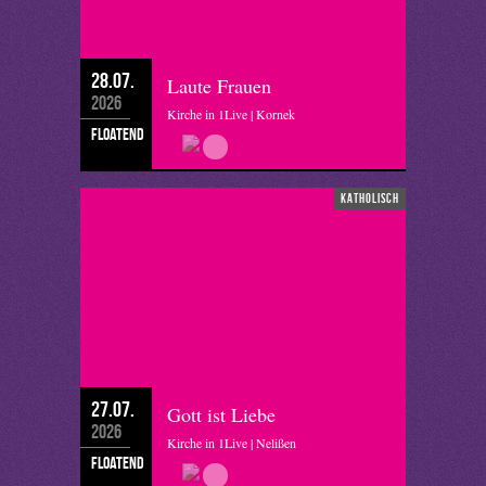
28.07.
Laute Frauen
2026
Kirche in 1Live | Kornek
floatend
katholisch
27.07.
Gott ist Liebe
2026
Kirche in 1Live | Nelißen
floatend