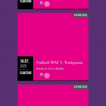
floatend
katholisch
18.07.
Fußball-WM 3; Trinkpause
2026
Kirche in 1Live | Kürble
floatend
katholisch