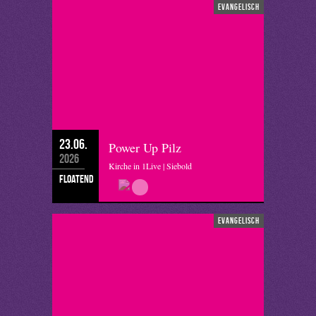
evangelisch
23.06.
Power Up Pilz
2026
Kirche in 1Live | Siebold
floatend
evangelisch