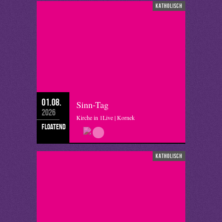
katholisch
01.08.
Sinn-Tag
2026
Kirche in 1Live | Kornek
floatend
katholisch