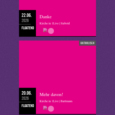
22.06.
Danke
2026
Kirche in 1Live | Siebold
floatend
katholisch
20.06.
Mehr davon!
2026
Kirche in 1Live | Bartmann
floatend