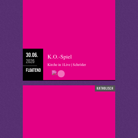
30.06.
K.O.-Spiel
2026
Kirche in 1Live | Schröder
floatend
katholisch