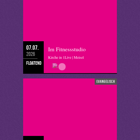
07.07.
Im Fitnessstudio
2026
Kirche in 1Live | Meisel
floatend
evangelisch