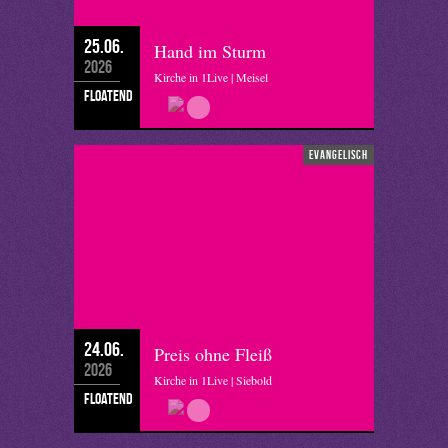
25.06.
Hand im Sturm
2026
Kirche in 1Live | Meisel
floatend
evangelisch
24.06.
Preis ohne Fleiß
2026
Kirche in 1Live | Siebold
floatend