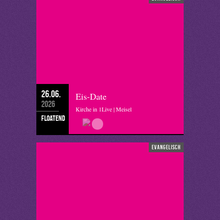
26.06.
Eis-Date
2026
Kirche in 1Live | Meisel
floatend
evangelisch