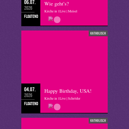
06.07.
Wie geht’s?
2026
Kirche in 1Live | Meisel
floatend
katholisch
04.07.
Happy Birthday, USA!
2026
Kirche in 1Live | Schröder
floatend
katholisch