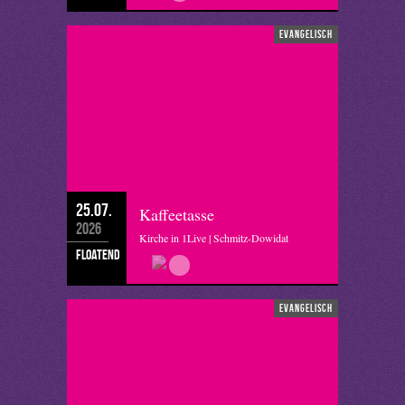
evangelisch
25.07.
Kaffeetasse
2026
Kirche in 1Live | Schmitz-Dowidat
floatend
evangelisch