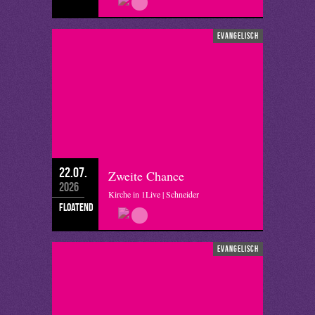
evangelisch
22.07.
Zweite Chance
2026
Kirche in 1Live | Schneider
floatend
evangelisch