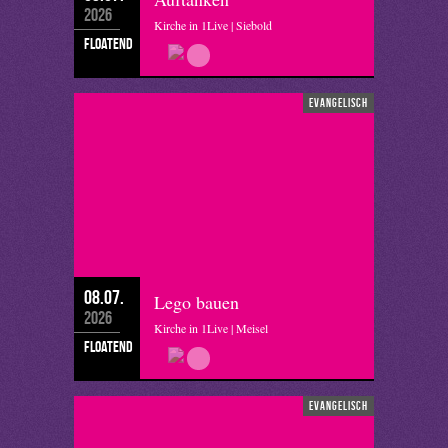
2026
Kirche in 1Live | Siebold
floatend
evangelisch
08.07.
Lego bauen
2026
Kirche in 1Live | Meisel
floatend
evangelisch