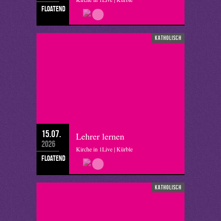
floatend
katholisch
15.07.
Lehrer lernen
2026
Kirche in 1Live | Kürble
floatend
katholisch