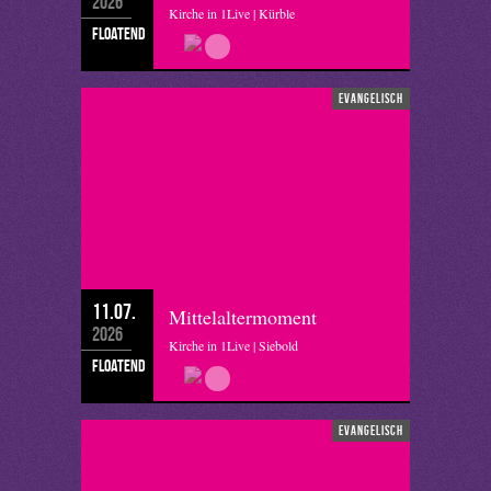
2026
Kirche in 1Live | Kürble
floatend
evangelisch
11.07.
Mittelaltermoment
2026
Kirche in 1Live | Siebold
floatend
evangelisch