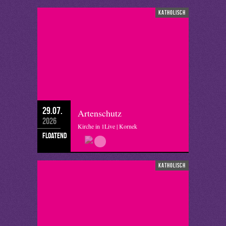
katholisch
29.07.
Artenschutz
2026
Kirche in 1Live | Kornek
floatend
katholisch