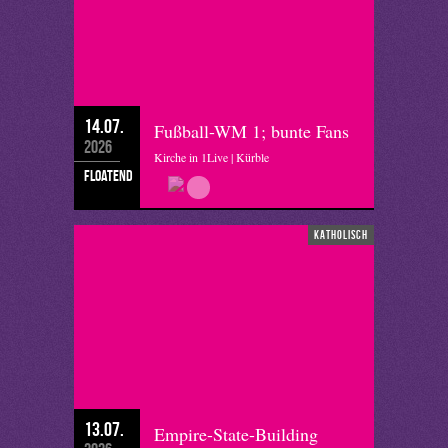
14.07.
Fußball-WM 1; bunte Fans
2026
Kirche in 1Live | Kürble
floatend
katholisch
13.07.
Empire-State-Building