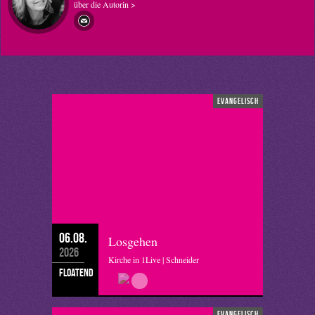
über die Autorin >
evangelisch
06.08.
Losgehen
2026
Kirche in 1Live | Schneider
floatend
evangelisch