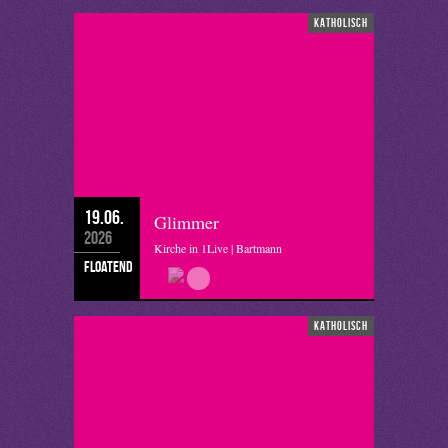
katholisch
19.06.
Glimmer
2026
Kirche in 1Live | Bartmann
floatend
katholisch