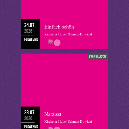
24.07.
Einfach schön
2026
Kirche in 1Live | Schmitz-Dowidat
floatend
evangelisch
23.07.
Narzisst
2026
Kirche in 1Live | Schmitz-Dowidat
floatend