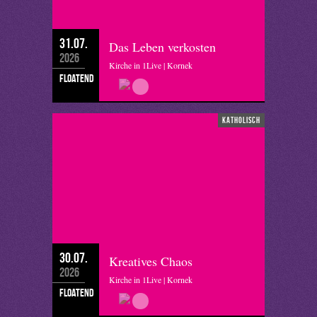
31.07.
Das Leben verkosten
2026
Kirche in 1Live | Kornek
floatend
katholisch
30.07.
Kreatives Chaos
2026
Kirche in 1Live | Kornek
floatend