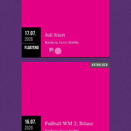
17.07.
Juli feiert
2026
Kirche in 1Live | Kürble
floatend
katholisch
16.07.
Fußball-WM 2; Bilanz
2026
Kirche in 1Live | Kürble