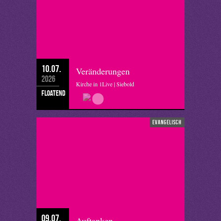
10.07.
Veränderungen
2026
Kirche in 1Live | Siebold
floatend
evangelisch
09.07.
Auftanken