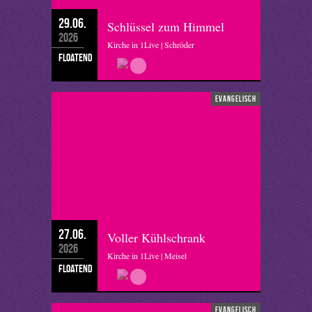
29.06.
Schlüssel zum Himmel
2026
Kirche in 1Live | Schröder
floatend
evangelisch
27.06.
Voller Kühlschrank
2026
Kirche in 1Live | Meisel
floatend
evangelisch