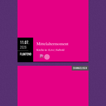
11.07.
Mittelaltermoment
2026
Kirche in 1Live | Siebold
floatend
evangelisch