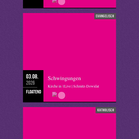
evangelisch
03.08.
Schwingungen
2026
Kirche in 1Live | Schmitz-Dowidat
floatend
katholisch