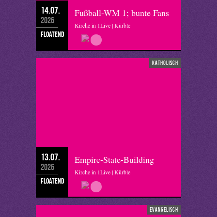
14.07.
Fußball-WM 1; bunte Fans
2026
Kirche in 1Live | Kürble
floatend
katholisch
13.07.
Empire-State-Building
2026
Kirche in 1Live | Kürble
floatend
evangelisch