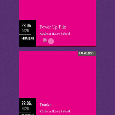
23.06.
Power Up Pilz
2026
Kirche in 1Live | Siebold
floatend
evangelisch
22.06.
Danke
2026
Kirche in 1Live | Siebold