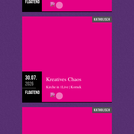
floatend
katholisch
30.07.
Kreatives Chaos
2026
Kirche in 1Live | Kornek
floatend
katholisch