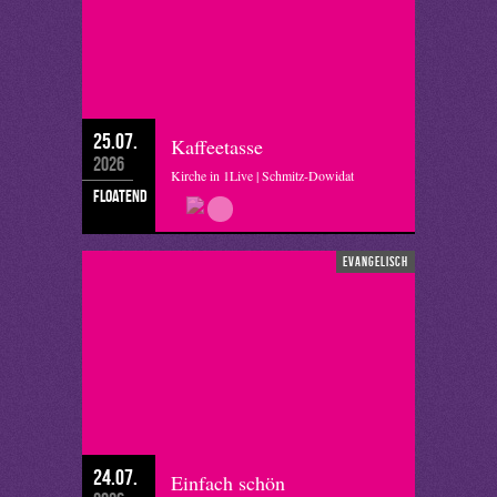
25.07.
Kaffeetasse
2026
Kirche in 1Live | Schmitz-Dowidat
floatend
evangelisch
24.07.
Einfach schön