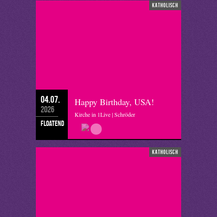
katholisch
04.07.
Happy Birthday, USA!
2026
Kirche in 1Live | Schröder
floatend
katholisch