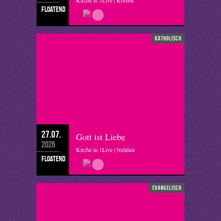
Kirche in 1Live | Kornek
floatend
katholisch
27.07.
Gott ist Liebe
2026
Kirche in 1Live | Nelißen
floatend
evangelisch