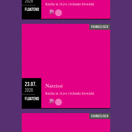
2026
Kirche in 1Live | Schmitz-Dowidat
floatend
evangelisch
23.07.
Narzisst
2026
Kirche in 1Live | Schmitz-Dowidat
floatend
evangelisch