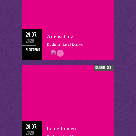
29.07.
Artenschutz
2026
Kirche in 1Live | Kornek
floatend
katholisch
28.07.
Laute Frauen
2026