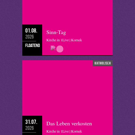
01.08.
Sinn-Tag
2026
Kirche in 1Live | Kornek
floatend
katholisch
31.07.
Das Leben verkosten
2026
Kirche in 1Live | Kornek