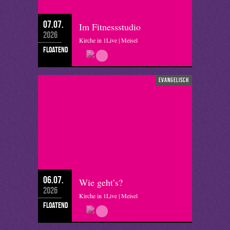
07.07.
Im Fitnessstudio
2026
Kirche in 1Live | Meisel
floatend
evangelisch
06.07.
Wie geht’s?
2026
Kirche in 1Live | Meisel
floatend