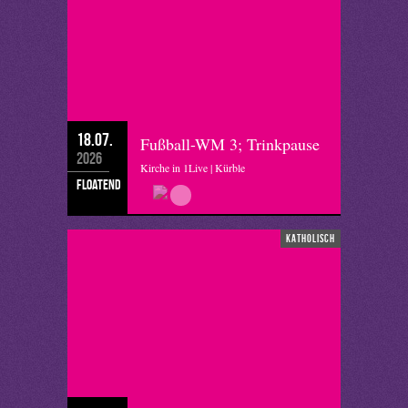
18.07.
Fußball-WM 3; Trinkpause
2026
Kirche in 1Live | Kürble
floatend
katholisch