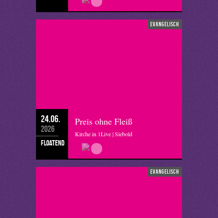
evangelisch
24.06.
Preis ohne Fleiß
2026
Kirche in 1Live | Siebold
floatend
evangelisch