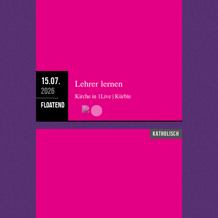
15.07.
Lehrer lernen
2026
Kirche in 1Live | Kürble
floatend
katholisch