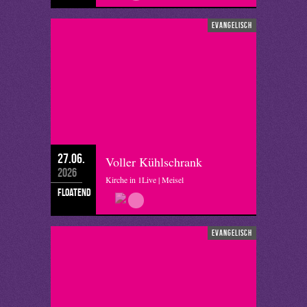
evangelisch
27.06.
Voller Kühlschrank
2026
Kirche in 1Live | Meisel
floatend
evangelisch