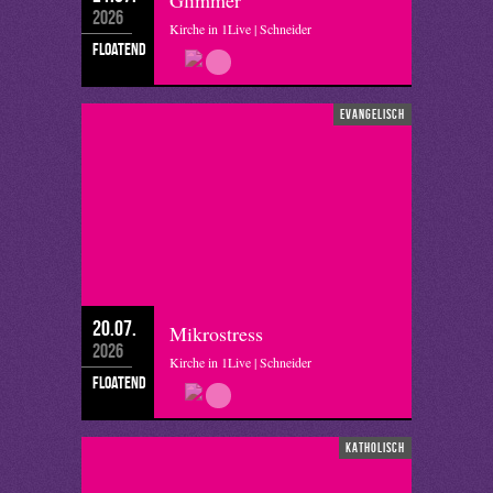
Glimmer
2026
Kirche in 1Live | Schneider
floatend
evangelisch
20.07.
Mikrostress
2026
Kirche in 1Live | Schneider
floatend
katholisch