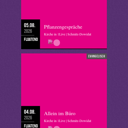
05.08.
Pflanzengespräche
2026
Kirche in 1Live | Schmitz-Dowidat
floatend
evangelisch
04.08.
Allein im Büro
2026
Kirche in 1Live | Schmitz-Dowidat
floatend