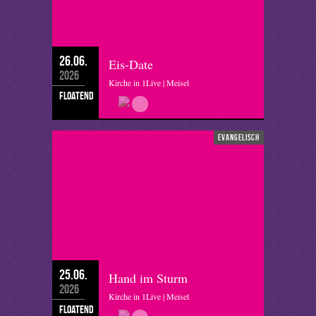
26.06.
Eis-Date
2026
Kirche in 1Live | Meisel
floatend
evangelisch
25.06.
Hand im Sturm
2026
Kirche in 1Live | Meisel
floatend