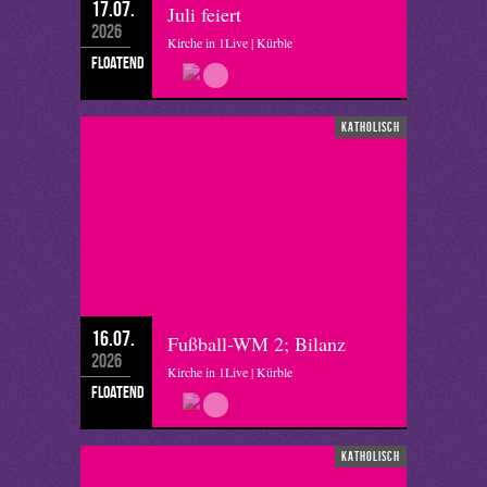
17.07.
Juli feiert
2026
Kirche in 1Live | Kürble
floatend
katholisch
16.07.
Fußball-WM 2; Bilanz
2026
Kirche in 1Live | Kürble
floatend
katholisch