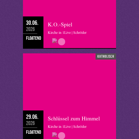
30.06.
K.O.-Spiel
2026
Kirche in 1Live | Schröder
floatend
katholisch
29.06.
Schlüssel zum Himmel
2026
Kirche in 1Live | Schröder
floatend