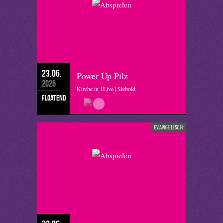
23.06.
Power Up Pilz
2026
Kirche in 1Live | Siebold
floatend
evangelisch