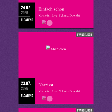
24.07.
Einfach schön
2026
Kirche in 1Live | Schmitz-Dowidat
floatend
evangelisch
23.07.
Narzisst
2026
Kirche in 1Live | Schmitz-Dowidat
floatend
evangelisch