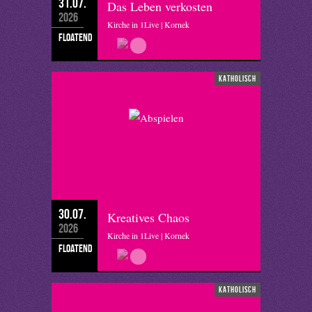
31.07.
Das Leben verkosten
2026
Kirche in 1Live | Kornek
floatend
katholisch
30.07.
Kreatives Chaos
2026
Kirche in 1Live | Kornek
floatend
katholisch