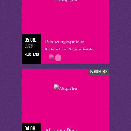
05.08.
Pflanzengespräche
2026
Kirche in 1Live | Schmitz-Dowidat
floatend
evangelisch
04.08.
Allein im Büro