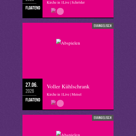
Kirche in 1Live | Schröder
floatend
evangelisch
27.06.
Voller Kühlschrank
2026
Kirche in 1Live | Meisel
floatend
evangelisch