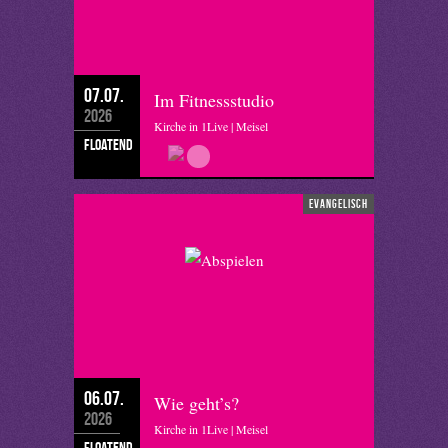
07.07.
Im Fitnessstudio
2026
Kirche in 1Live | Meisel
floatend
evangelisch
06.07.
Wie geht’s?
2026
Kirche in 1Live | Meisel
floatend