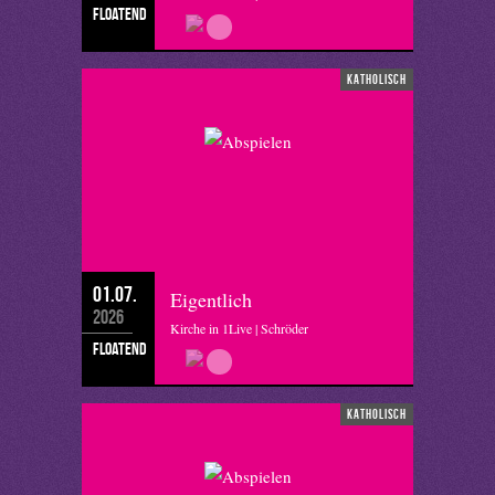
floatend
katholisch
01.07.
Eigentlich
2026
Kirche in 1Live | Schröder
floatend
katholisch