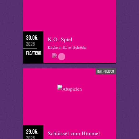
30.06.
K.O.-Spiel
2026
Kirche in 1Live | Schröder
floatend
katholisch
29.06.
Schlüssel zum Himmel
2026