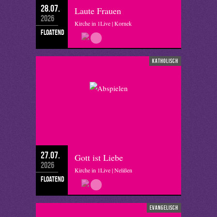
28.07.
Laute Frauen
2026
Kirche in 1Live | Kornek
floatend
katholisch
27.07.
Gott ist Liebe
2026
Kirche in 1Live | Nelißen
floatend
evangelisch