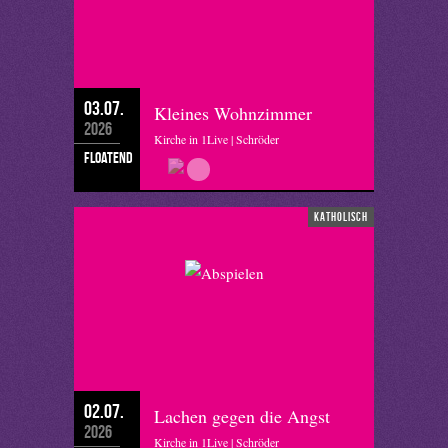
03.07.
Kleines Wohnzimmer
2026
Kirche in 1Live | Schröder
floatend
katholisch
02.07.
Lachen gegen die Angst
2026
Kirche in 1Live | Schröder