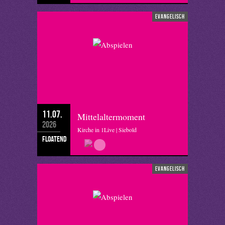
evangelisch
11.07.
Mittelaltermoment
2026
Kirche in 1Live | Siebold
floatend
evangelisch