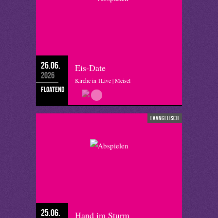
26.06.
Eis-Date
2026
Kirche in 1Live | Meisel
floatend
evangelisch
25.06.
Hand im Sturm