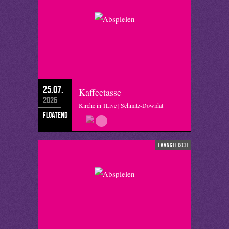
25.07.
Kaffeetasse
2026
Kirche in 1Live | Schmitz-Dowidat
floatend
evangelisch