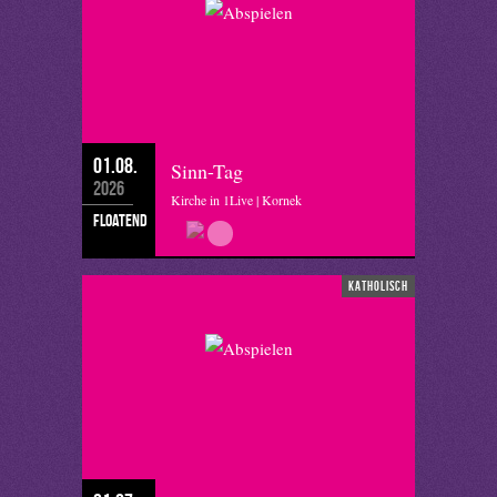
01.08.
Sinn-Tag
2026
Kirche in 1Live | Kornek
floatend
katholisch