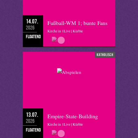
14.07.
Fußball-WM 1; bunte Fans
2026
Kirche in 1Live | Kürble
floatend
katholisch
13.07.
Empire-State-Building
2026
Kirche in 1Live | Kürble
floatend