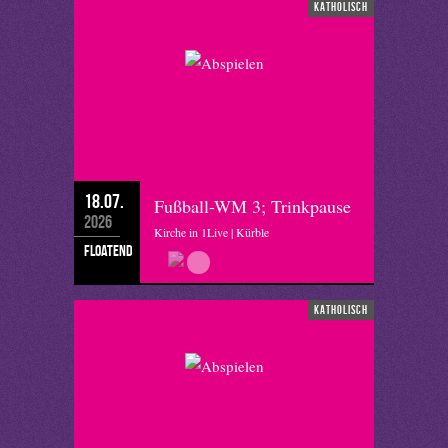
katholisch
18.07.
Fußball-WM 3; Trinkpause
2026
Kirche in 1Live | Kürble
floatend
katholisch