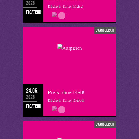
2026
Kirche in 1Live | Meisel
floatend
evangelisch
24.06.
Preis ohne Fleiß
2026
Kirche in 1Live | Siebold
floatend
evangelisch