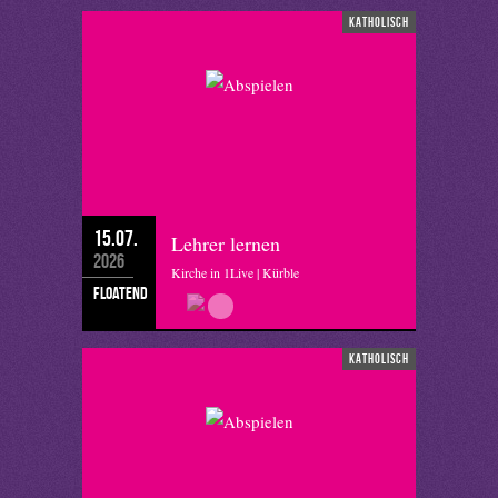
katholisch
15.07.
Lehrer lernen
2026
Kirche in 1Live | Kürble
floatend
katholisch