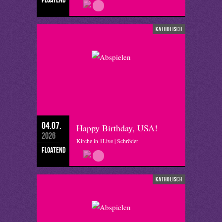
katholisch
04.07.
Happy Birthday, USA!
2026
Kirche in 1Live | Schröder
floatend
katholisch