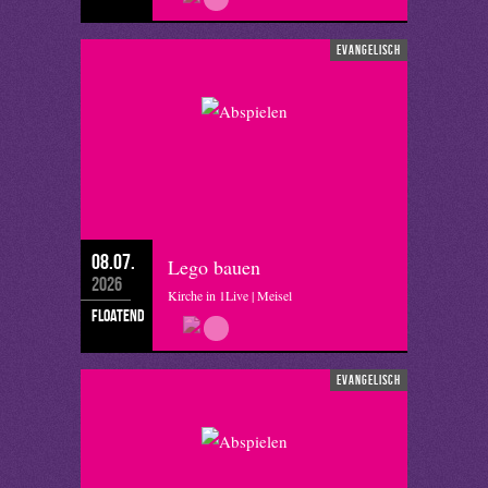
evangelisch
08.07.
Lego bauen
2026
Kirche in 1Live | Meisel
floatend
evangelisch