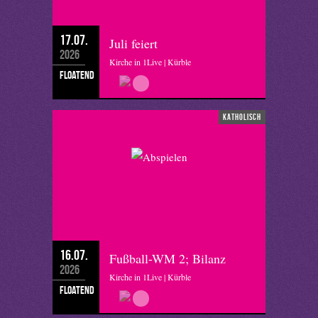
17.07.
Juli feiert
2026
Kirche in 1Live | Kürble
floatend
katholisch
16.07.
Fußball-WM 2; Bilanz
2026
Kirche in 1Live | Kürble
floatend