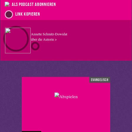
als Podcast abonnieren
Link kopieren
Annette Schmitz-Dowidat
über die Autorin >
evangelisch