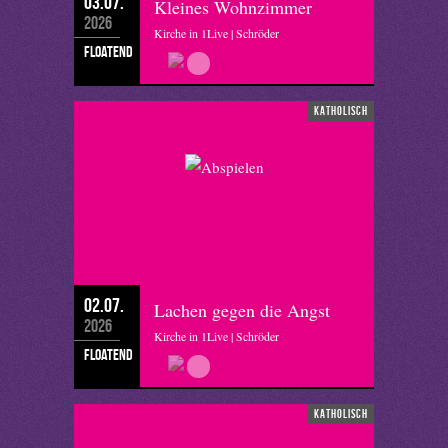
03.07.
Kleines Wohnzimmer
2026
Kirche in 1Live | Schröder
floatend
katholisch
02.07.
Lachen gegen die Angst
2026
Kirche in 1Live | Schröder
floatend
katholisch