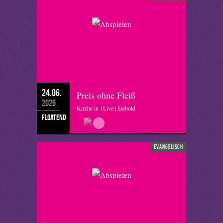
24.06.
Preis ohne Fleiß
2026
Kirche in 1Live | Siebold
floatend
evangelisch