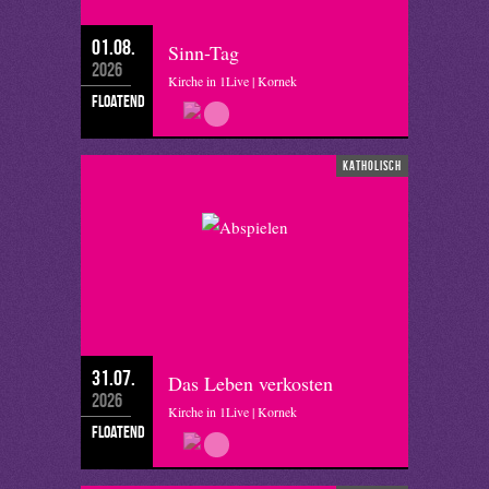
01.08.
Sinn-Tag
2026
Kirche in 1Live | Kornek
floatend
katholisch
31.07.
Das Leben verkosten
2026
Kirche in 1Live | Kornek
floatend