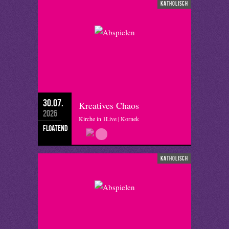
katholisch
30.07.
Kreatives Chaos
2026
Kirche in 1Live | Kornek
floatend
katholisch