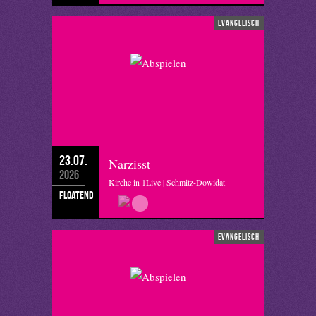
evangelisch
23.07.
Narzisst
2026
Kirche in 1Live | Schmitz-Dowidat
floatend
evangelisch