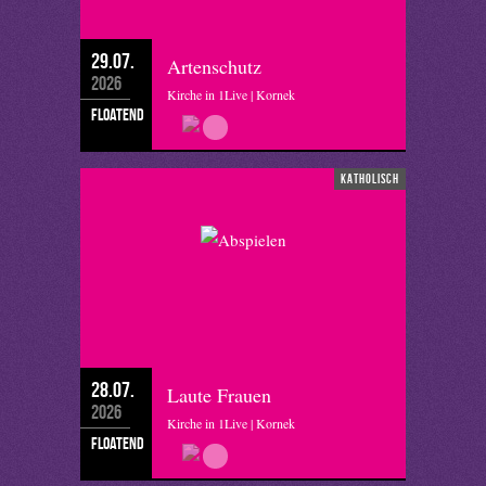
29.07.
Artenschutz
2026
Kirche in 1Live | Kornek
floatend
katholisch
28.07.
Laute Frauen
2026
Kirche in 1Live | Kornek
floatend