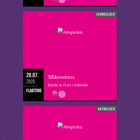
evangelisch
20.07.
Mikrostress
2026
Kirche in 1Live | Schneider
floatend
katholisch