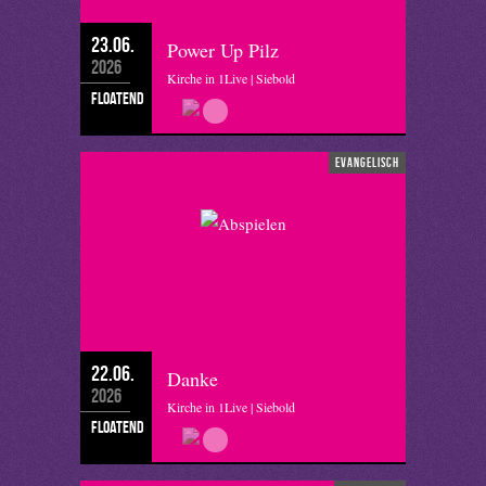
23.06.
Power Up Pilz
2026
Kirche in 1Live | Siebold
floatend
evangelisch
22.06.
Danke
2026
Kirche in 1Live | Siebold
floatend