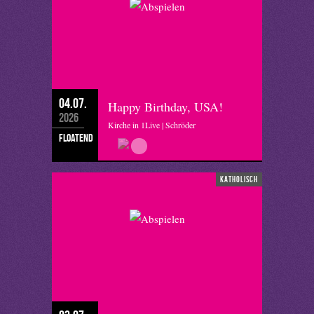
04.07.
Happy Birthday, USA!
2026
Kirche in 1Live | Schröder
floatend
katholisch