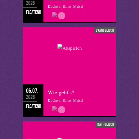
2026
Kirche in 1Live | Meisel
floatend
evangelisch
06.07.
Wie geht’s?
2026
Kirche in 1Live | Meisel
floatend
katholisch