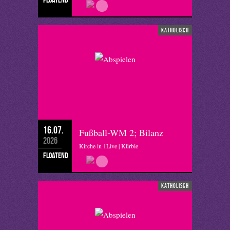
katholisch
16.07.
Fußball-WM 2; Bilanz
2026
Kirche in 1Live | Kürble
floatend
katholisch