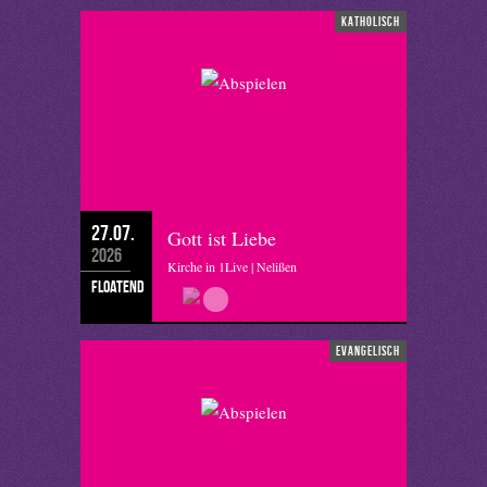
katholisch
27.07.
Gott ist Liebe
2026
Kirche in 1Live | Nelißen
floatend
evangelisch