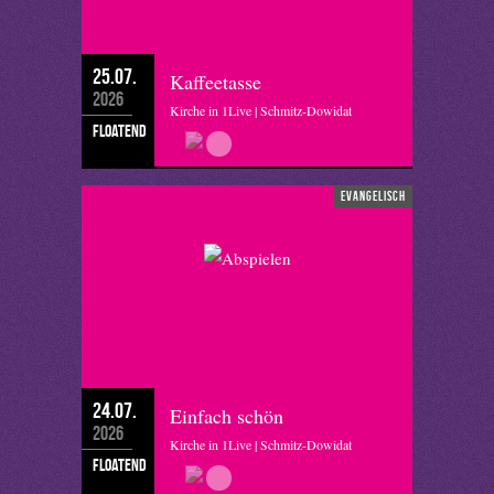
25.07.
Kaffeetasse
2026
Kirche in 1Live | Schmitz-Dowidat
floatend
evangelisch
24.07.
Einfach schön
2026
Kirche in 1Live | Schmitz-Dowidat
floatend