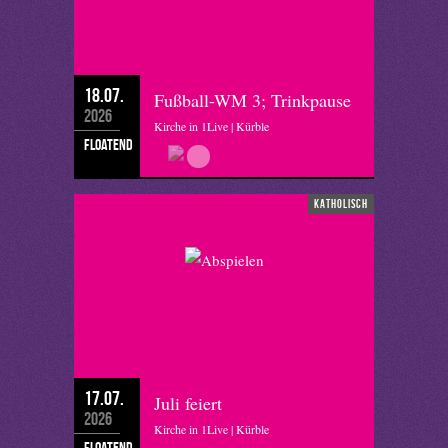
18.07.
Fußball-WM 3; Trinkpause
2026
Kirche in 1Live | Kürble
floatend
katholisch
17.07.
Juli feiert
2026
Kirche in 1Live | Kürble
floatend