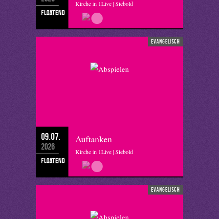
Kirche in 1Live | Siebold
floatend
evangelisch
09.07.
Auftanken
2026
Kirche in 1Live | Siebold
floatend
evangelisch