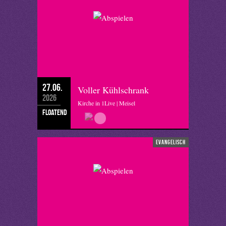
27.06.
Voller Kühlschrank
2026
Kirche in 1Live | Meisel
floatend
evangelisch