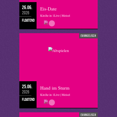
26.06.
Eis-Date
2026
Kirche in 1Live | Meisel
floatend
evangelisch
25.06.
Hand im Sturm
2026
Kirche in 1Live | Meisel
floatend
evangelisch