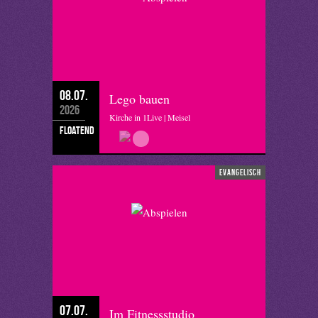
08.07.
Lego bauen
2026
Kirche in 1Live | Meisel
floatend
evangelisch
07.07.
Im Fitnessstudio