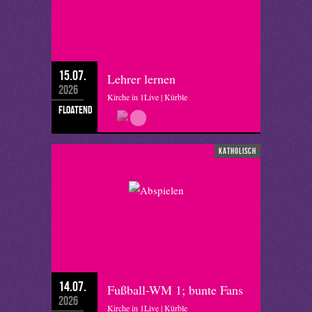
15.07.
Lehrer lernen
2026
Kirche in 1Live | Kürble
floatend
katholisch
14.07.
Fußball-WM 1; bunte Fans
2026
Kirche in 1Live | Kürble