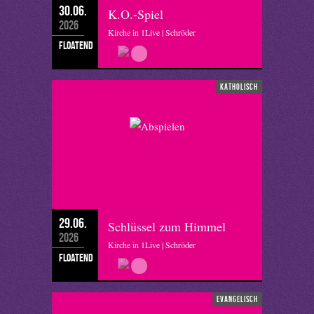
30.06.
K.O.-Spiel
2026
Kirche in 1Live | Schröder
floatend
katholisch
29.06.
Schlüssel zum Himmel
2026
Kirche in 1Live | Schröder
floatend
evangelisch