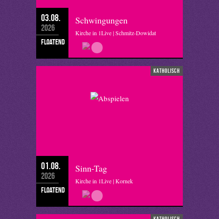
03.08.
Schwingungen
2026
Kirche in 1Live | Schmitz-Dowidat
floatend
katholisch
01.08.
Sinn-Tag
2026
Kirche in 1Live | Kornek
floatend
katholisch