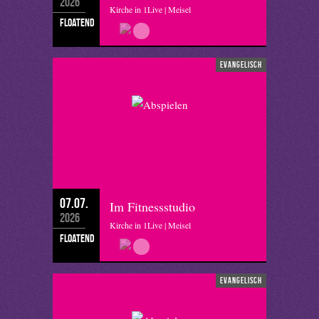
2026
Kirche in 1Live | Meisel
floatend
evangelisch
07.07.
Im Fitnessstudio
2026
Kirche in 1Live | Meisel
floatend
evangelisch