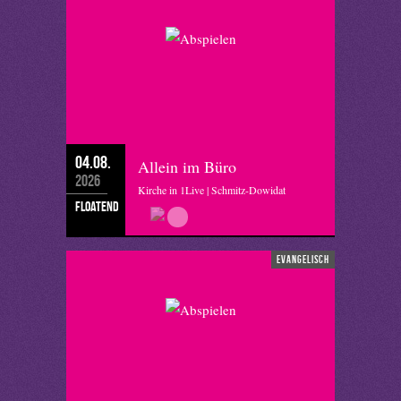
04.08.
Allein im Büro
2026
Kirche in 1Live | Schmitz-Dowidat
floatend
evangelisch