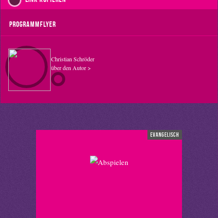
Programmflyer
Christian Schröder
über den Autor >
evangelisch