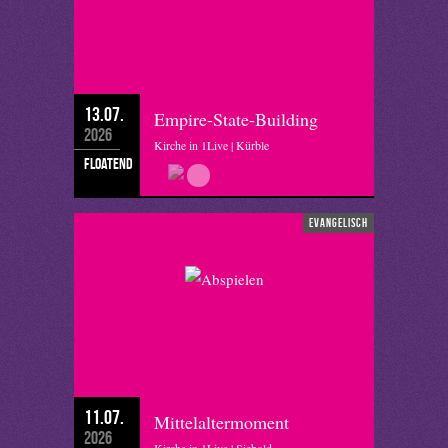
13.07.
Empire-State-Building
2026
Kirche in 1Live | Kürble
floatend
evangelisch
11.07.
Mittelaltermoment
2026