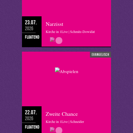
23.07.
Narzisst
2026
Kirche in 1Live | Schmitz-Dowidat
floatend
evangelisch
22.07.
Zweite Chance
2026
Kirche in 1Live | Schneider
floatend