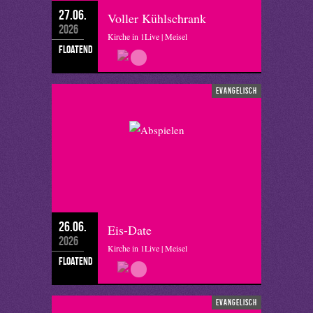
27.06.
Voller Kühlschrank
2026
Kirche in 1Live | Meisel
floatend
evangelisch
26.06.
Eis-Date
2026
Kirche in 1Live | Meisel
floatend
evangelisch