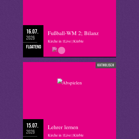
16.07.
Fußball-WM 2; Bilanz
2026
Kirche in 1Live | Kürble
floatend
katholisch
15.07.
Lehrer lernen
2026
Kirche in 1Live | Kürble