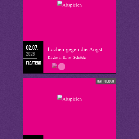
02.07.
Lachen gegen die Angst
2026
Kirche in 1Live | Schröder
floatend
katholisch