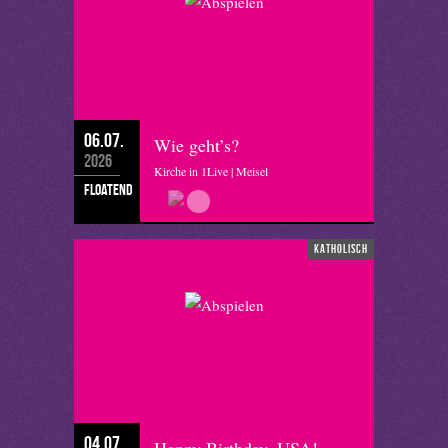
06.07.
Wie geht’s?
2026
Kirche in 1Live | Meisel
floatend
katholisch
04.07.