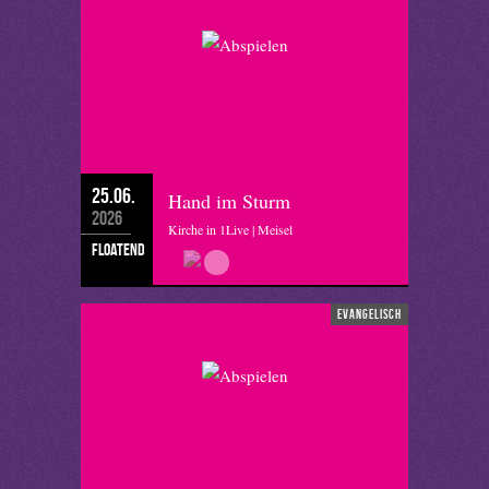
25.06.
Hand im Sturm
2026
Kirche in 1Live | Meisel
floatend
evangelisch