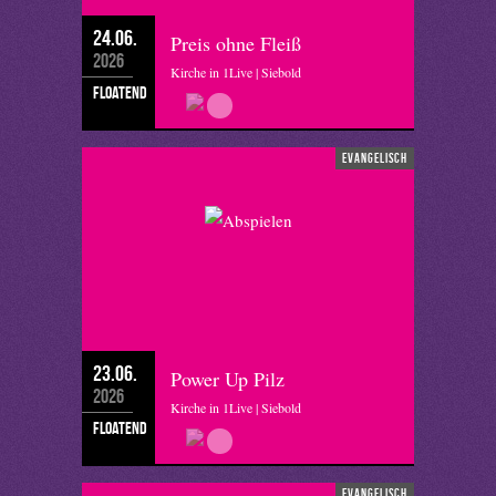
24.06.
Preis ohne Fleiß
2026
Kirche in 1Live | Siebold
floatend
evangelisch
23.06.
Power Up Pilz
2026
Kirche in 1Live | Siebold
floatend
evangelisch