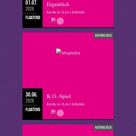
01.07.
Eigentlich
2026
Kirche in 1Live | Schröder
floatend
katholisch
30.06.
K.O.-Spiel
2026
Kirche in 1Live | Schröder
floatend
katholisch