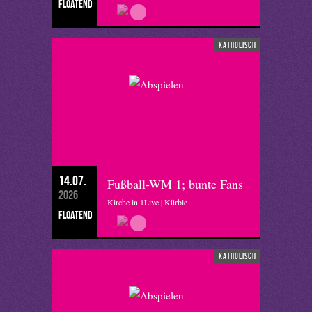
floatend
katholisch
14.07.
Fußball-WM 1; bunte Fans
2026
Kirche in 1Live | Kürble
floatend
katholisch