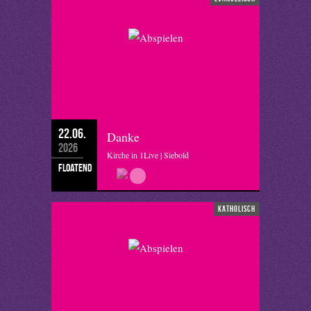
22.06.
Danke
2026
Kirche in 1Live | Siebold
floatend
katholisch