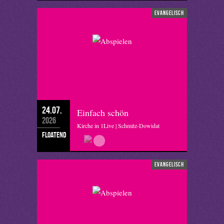
evangelisch
24.07.
Einfach schön
2026
Kirche in 1Live | Schmitz-Dowidat
floatend
evangelisch