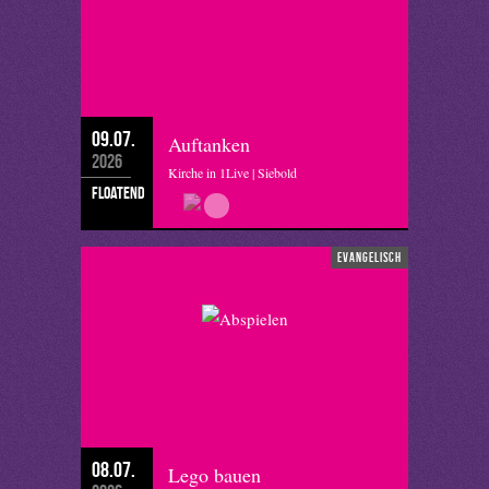
09.07.
Auftanken
2026
Kirche in 1Live | Siebold
floatend
evangelisch
08.07.
Lego bauen