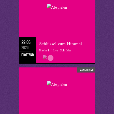
29.06.
Schlüssel zum Himmel
2026
Kirche in 1Live | Schröder
floatend
evangelisch