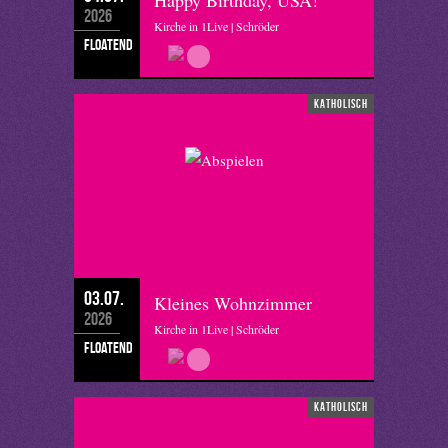
Happy Birthday, USA!
2026
Kirche in 1Live | Schröder
floatend
katholisch
03.07.
Kleines Wohnzimmer
2026
Kirche in 1Live | Schröder
floatend
katholisch