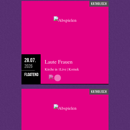
katholisch
28.07.
Laute Frauen
2026
Kirche in 1Live | Kornek
floatend
katholisch