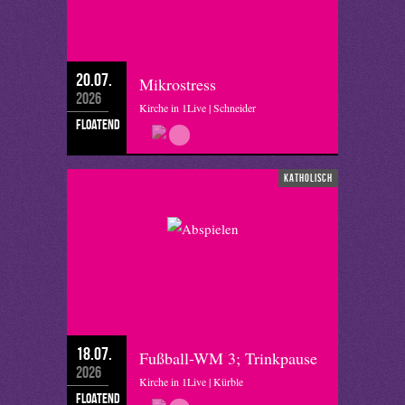
20.07.
Mikrostress
2026
Kirche in 1Live | Schneider
floatend
katholisch
18.07.
Fußball-WM 3; Trinkpause
2026
Kirche in 1Live | Kürble
floatend