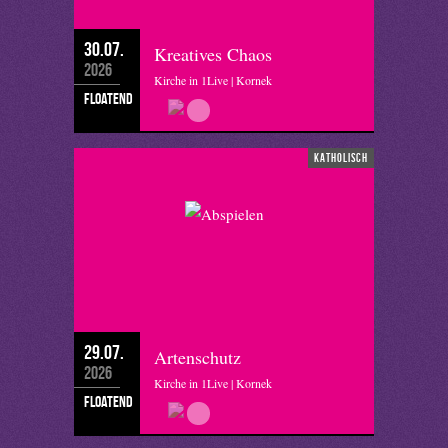
30.07.
Kreatives Chaos
2026
Kirche in 1Live | Kornek
floatend
katholisch
29.07.
Artenschutz
2026
Kirche in 1Live | Kornek
floatend