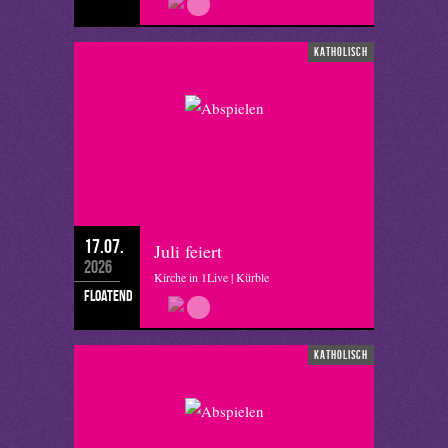
katholisch
17.07.
Juli feiert
2026
Kirche in 1Live | Kürble
floatend
katholisch