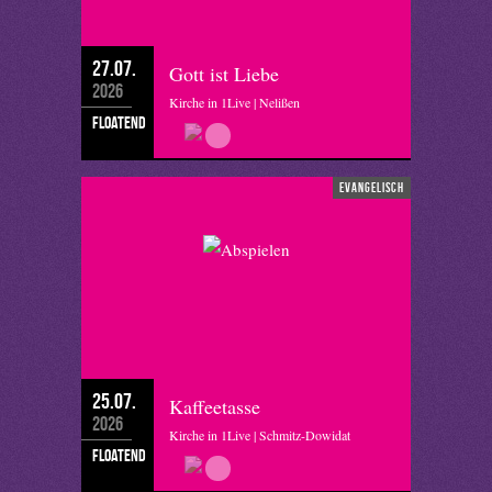
27.07.
Gott ist Liebe
2026
Kirche in 1Live | Nelißen
floatend
evangelisch
25.07.
Kaffeetasse
2026
Kirche in 1Live | Schmitz-Dowidat
floatend