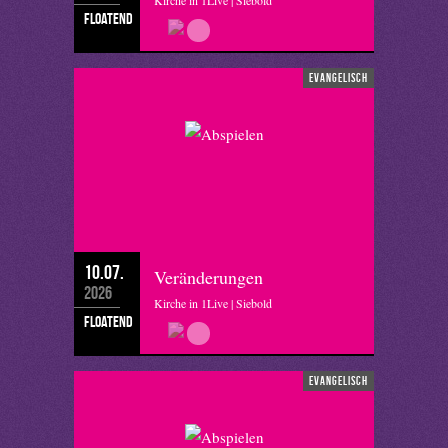
Kirche in 1Live | Siebold
floatend
evangelisch
10.07.
Veränderungen
2026
Kirche in 1Live | Siebold
floatend
evangelisch