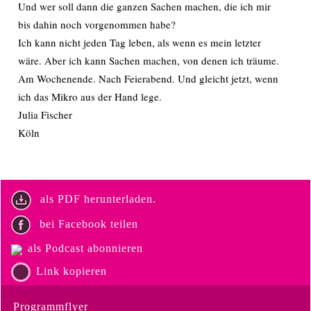
Und wer soll dann die ganzen Sachen machen, die ich mir
bis dahin noch vorgenommen habe?
Ich kann nicht jeden Tag leben, als wenn es mein letzter
wäre. Aber ich kann Sachen machen, von denen ich träume.
Am Wochenende. Nach Feierabend. Und gleicht jetzt, wenn
ich das Mikro aus der Hand lege.
Julia Fischer
Köln
als PDF herunterladen.
bei Facebook teilen
als Podcast abonnieren
Link kopieren
Programmflyer