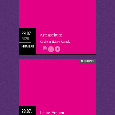
29.07.
Artenschutz
2026
Kirche in 1Live | Kornek
floatend
katholisch
28.07.
Laute Frauen