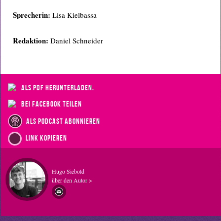
Sprecherin:
Lisa Kielbassa
Redaktion:
Daniel Schneider
als PDF herunterladen.
bei Facebook teilen
als Podcast abonnieren
Link kopieren
Hugo Siebold
über den Autor >