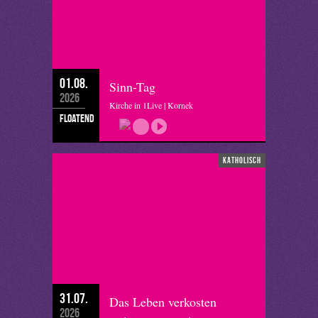
01.08.
Sinn-Tag
2026
Kirche in 1Live | Kornek
floatend
katholisch
31.07.
Das Leben verkosten
2026