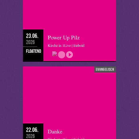
23.06.
Power Up Pilz
2026
Kirche in 1Live | Siebold
floatend
evangelisch
22.06.
Danke
2026