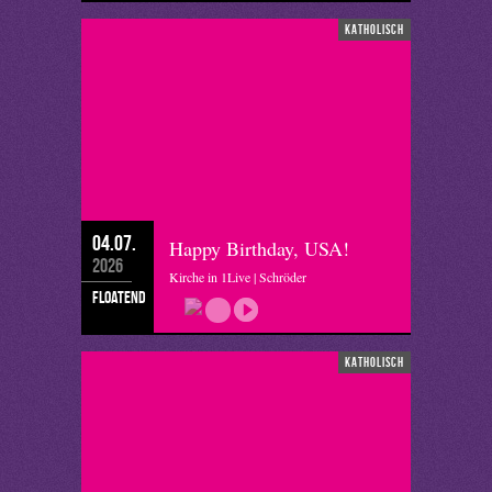
katholisch
04.07.
Happy Birthday, USA!
2026
Kirche in 1Live | Schröder
floatend
katholisch