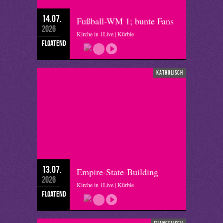
14.07.
Fußball-WM 1; bunte Fans
2026
Kirche in 1Live | Kürble
floatend
katholisch
13.07.
Empire-State-Building
2026
Kirche in 1Live | Kürble
floatend