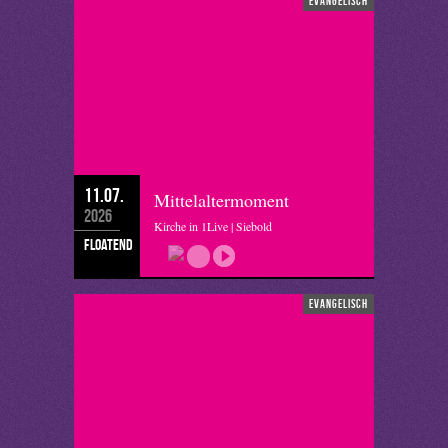
evangelisch
11.07.
Mittelaltermoment
2026
Kirche in 1Live | Siebold
floatend
evangelisch