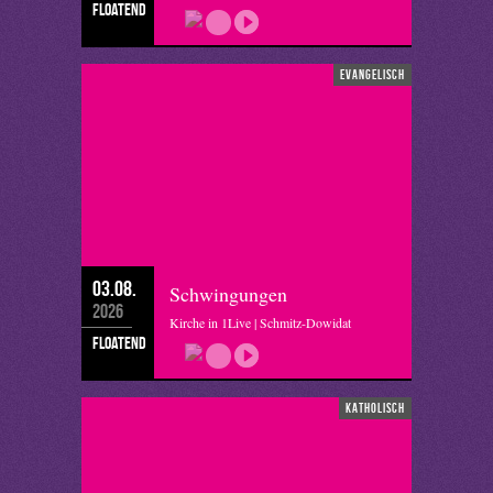
floatend
evangelisch
03.08.
Schwingungen
2026
Kirche in 1Live | Schmitz-Dowidat
floatend
katholisch