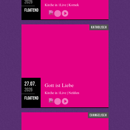
2026
Kirche in 1Live | Kornek
floatend
katholisch
27.07.
Gott ist Liebe
2026
Kirche in 1Live | Nelißen
floatend
evangelisch