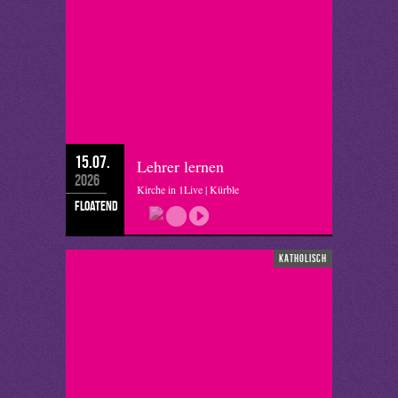
15.07.
Lehrer lernen
2026
Kirche in 1Live | Kürble
floatend
katholisch