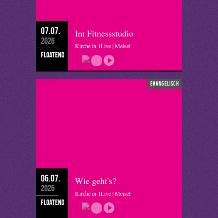
07.07.
Im Fitnessstudio
2026
Kirche in 1Live | Meisel
floatend
evangelisch
06.07.
Wie geht’s?
2026
Kirche in 1Live | Meisel
floatend