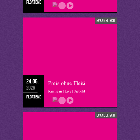
floatend
evangelisch
24.06.
Preis ohne Fleiß
2026
Kirche in 1Live | Siebold
floatend
evangelisch