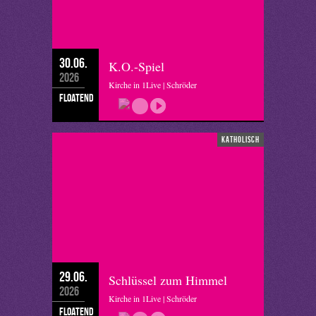
30.06.
K.O.-Spiel
2026
Kirche in 1Live | Schröder
floatend
katholisch
29.06.
Schlüssel zum Himmel
2026
Kirche in 1Live | Schröder
floatend