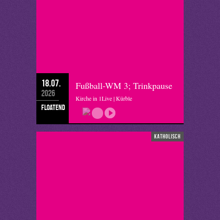
18.07.
Fußball-WM 3; Trinkpause
2026
Kirche in 1Live | Kürble
floatend
katholisch