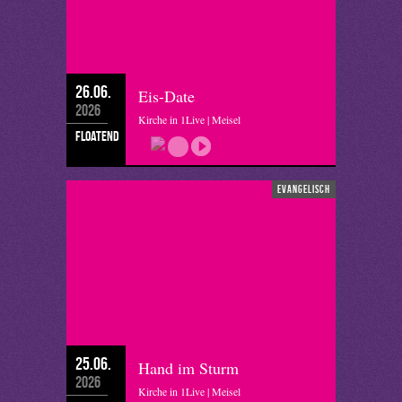
26.06.
Eis-Date
2026
Kirche in 1Live | Meisel
floatend
evangelisch
25.06.
Hand im Sturm
2026
Kirche in 1Live | Meisel