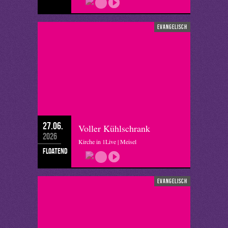
evangelisch
27.06.
Voller Kühlschrank
2026
Kirche in 1Live | Meisel
floatend
evangelisch