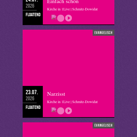
Einfach schön
2026
Kirche in 1Live | Schmitz-Dowidat
floatend
evangelisch
23.07.
Narzisst
2026
Kirche in 1Live | Schmitz-Dowidat
floatend
evangelisch