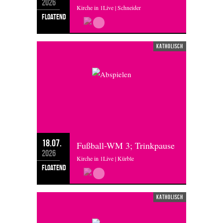
2026
Kirche in 1Live | Schneider
floatend
katholisch
18.07.
Fußball-WM 3; Trinkpause
2026
Kirche in 1Live | Kürble
floatend
katholisch