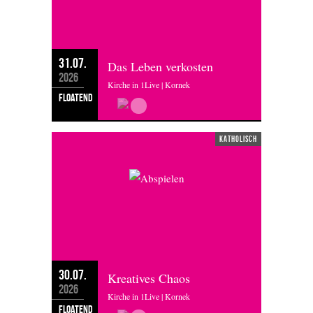
31.07.
Das Leben verkosten
2026
Kirche in 1Live | Kornek
floatend
katholisch
30.07.
Kreatives Chaos
2026
Kirche in 1Live | Kornek
floatend