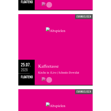
floatend
evangelisch
25.07.
Kaffeetasse
2026
Kirche in 1Live | Schmitz-Dowidat
floatend
evangelisch