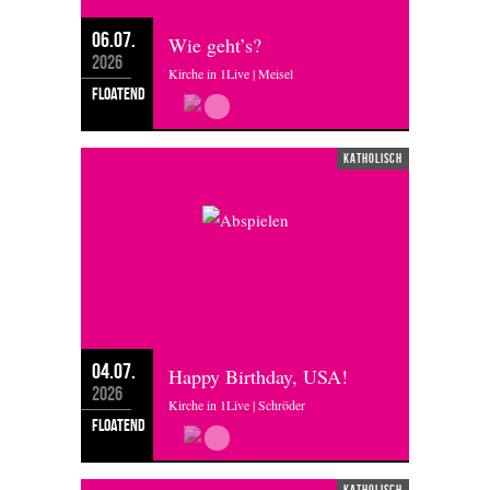
06.07.
Wie geht’s?
2026
Kirche in 1Live | Meisel
floatend
katholisch
04.07.
Happy Birthday, USA!
2026
Kirche in 1Live | Schröder
floatend
katholisch