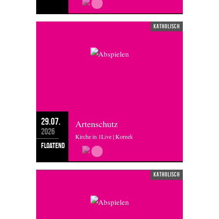
katholisch
29.07.
Artenschutz
2026
Kirche in 1Live | Kornek
floatend
katholisch