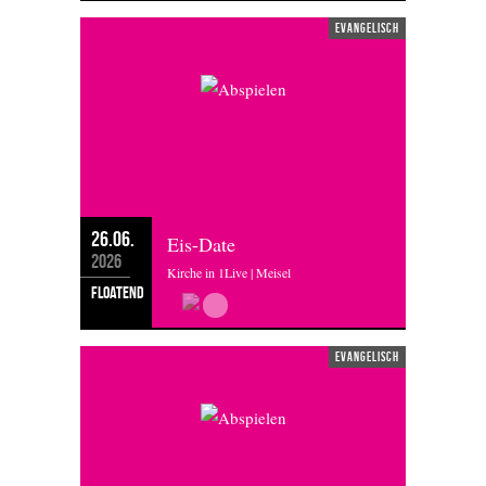
evangelisch
26.06.
Eis-Date
2026
Kirche in 1Live | Meisel
floatend
evangelisch