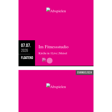
07.07.
Im Fitnessstudio
2026
Kirche in 1Live | Meisel
floatend
evangelisch