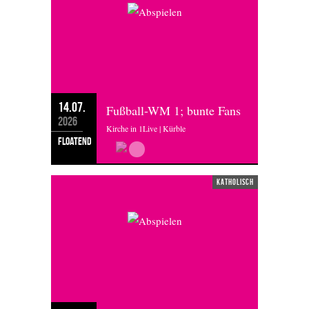
14.07.
Fußball-WM 1; bunte Fans
2026
Kirche in 1Live | Kürble
floatend
katholisch