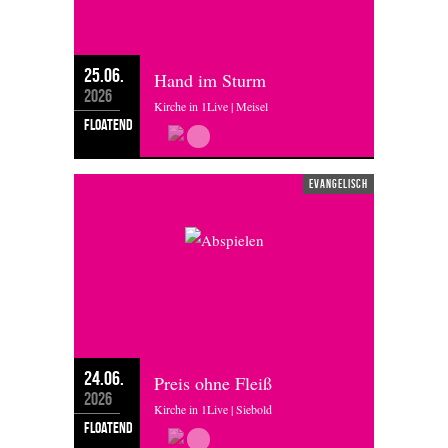
25.06.
Hand im Sturm
2026
Kirche in 1Live | Meisel
floatend
evangelisch
24.06.
Preis ohne Fleiß
2026
Kirche in 1Live | Siebold
floatend