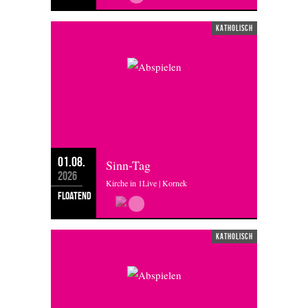
katholisch
01.08.
Sinn-Tag
2026
Kirche in 1Live | Kornek
floatend
katholisch