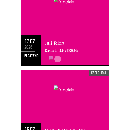
17.07.
Juli feiert
2026
Kirche in 1Live | Kürble
floatend
katholisch
16.07.