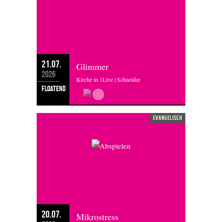
21.07.
Glimmer
2026
Kirche in 1Live | Schneider
floatend
evangelisch
20.07.
Mikrostress