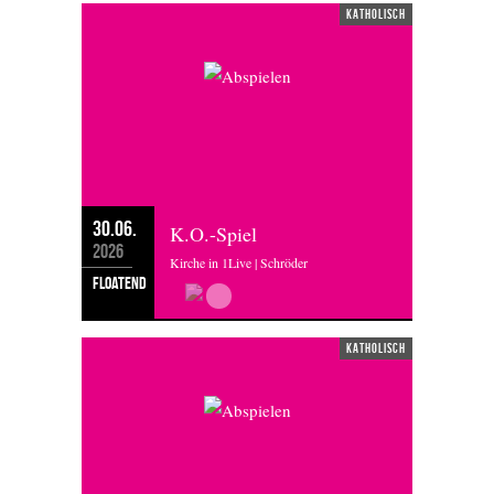
katholisch
30.06.
K.O.-Spiel
2026
Kirche in 1Live | Schröder
floatend
katholisch