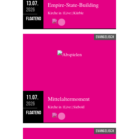
13.07.
Empire-State-Building
2026
Kirche in 1Live | Kürble
floatend
evangelisch
11.07.
Mittelaltermoment
2026
Kirche in 1Live | Siebold
floatend
evangelisch