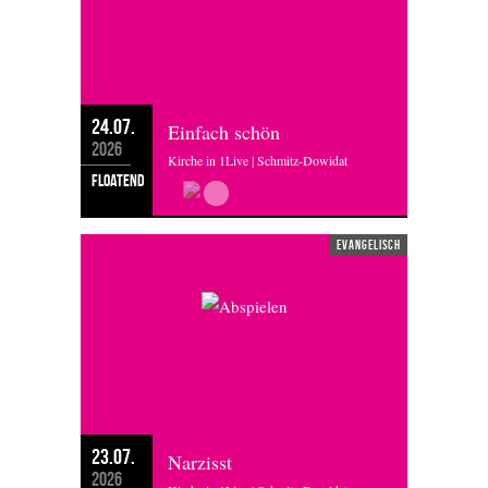
24.07.
Einfach schön
2026
Kirche in 1Live | Schmitz-Dowidat
floatend
evangelisch
23.07.
Narzisst
2026