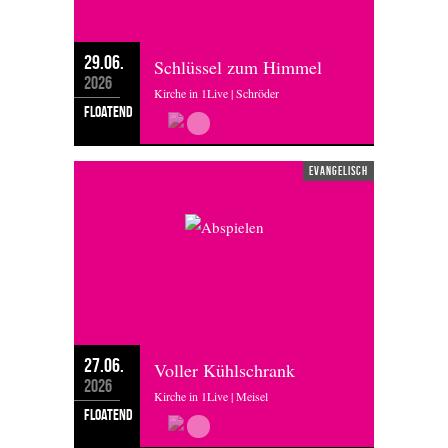
29.06.
Schlüssel zum Himmel
2026
Kirche in 1Live | Schröder
floatend
evangelisch
27.06.
Voller Kühlschrank
2026
Kirche in 1Live | Meisel
floatend