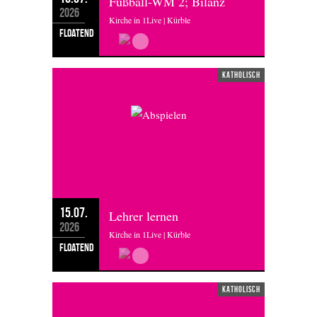
Fußball-WM 2; Bilanz
2026
Kirche in 1Live | Kürble
floatend
katholisch
15.07.
Lehrer lernen
2026
Kirche in 1Live | Kürble
floatend
katholisch