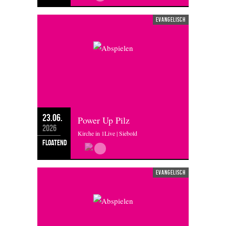
evangelisch
23.06.
Power Up Pilz
2026
Kirche in 1Live | Siebold
floatend
evangelisch