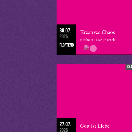
30.07.
Kreatives Chaos
2026
Kirche in 1Live | Kornek
floatend
ka
27.07.
Gott ist Liebe
2026