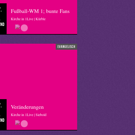
.
Fußball-WM 1; bunte Fans
Kirche in 1Live | Kürble
end
evangelisch
.
Veränderungen
Kirche in 1Live | Siebold
end