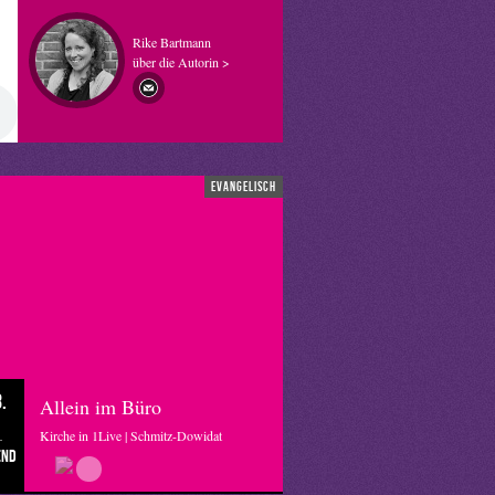
Rike Bartmann
über die Autorin >
evangelisch
.
Allein im Büro
Kirche in 1Live | Schmitz-Dowidat
end