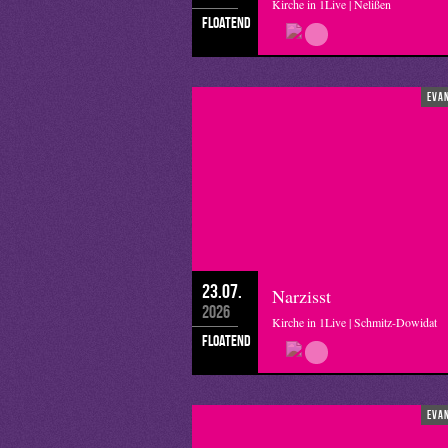
Kirche in 1Live | Nelißen
floatend
eva
23.07.
Narzisst
2026
Kirche in 1Live | Schmitz-Dowidat
floatend
eva