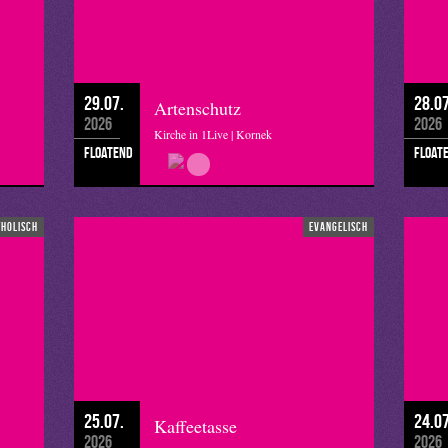
29.07.
28.07
Artenschutz
2026
2026
Kirche in 1Live | Kornek
floatend
float
tholisch
evangelisch
25.07.
24.07
Kaffeetasse
2026
2026