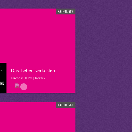
katholisch
.
Das Leben verkosten
Kirche in 1Live | Kornek
end
katholisch