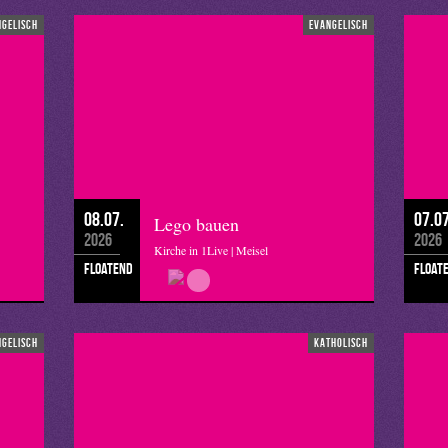
ngelisch
evangelisch
08.07.
07.07
Lego bauen
2026
2026
Kirche in 1Live | Meisel
floatend
float
ngelisch
katholisch