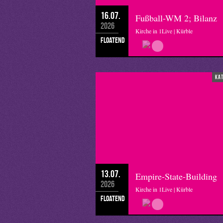
16.07.
Fußball-WM 2; Bilanz
2026
Kirche in 1Live | Kürble
floatend
ka
13.07.
Empire-State-Building
2026
Kirche in 1Live | Kürble
floatend