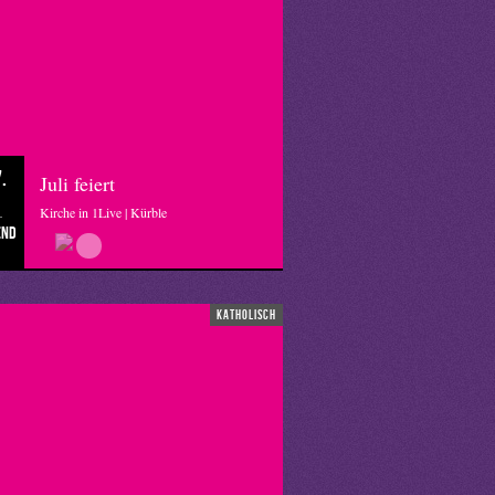
.
Juli feiert
Kirche in 1Live | Kürble
end
katholisch