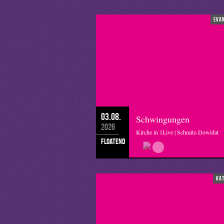
eva
03.08.
Schwingungen
2026
Kirche in 1Live | Schmitz-Dowidat
floatend
ka