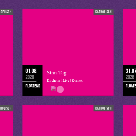
ngelisch
katholisch
01.08.
31.07
Sinn-Tag
2026
2026
Kirche in 1Live | Kornek
floatend
float
tholisch
katholisch