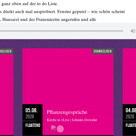
ganz oben auf der to do Liste.
’s direkt auch mal ausprobiert. Fenster geputzt – wie schön scheint
t, Hausarzt und der Frauenärztin angerufen und alle
check, check.
 an die ich n Haken setzen kann, fühl ich mich besser.
mach ich jetzt öfter, das macht Spaß!“ Aber vielleicht ist es
g vor mir hergeschoben habe, dann ist es richtig befreiend, wenn
ngelisch
evangelisch
n „Mach deine Scheiße Tag“ in ein paar Monaten.
05.08.
04.08
Pflanzengespräche
2026
2026
Kirche in 1Live | Schmitz-Dowidat
floatend
float