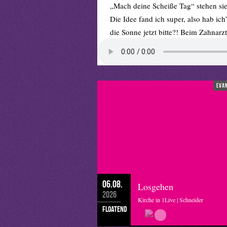
„Mach deine Scheiße Tag“ stehen sie 
Die Idee fand ich super, also hab ich
die Sonne jetzt bitte?! Beim Zahnarz
Vorsorgetermine vereinbart, check, 
Und mit jeder Sache, die ich schaffe,
Ich hab ganz kurz gedacht „Cool, das 
genau das – wenn ich was richtig lan
eva
ich’s endlich erledigt habe.
Ich freu mich schon auf den nächste
Rike Bartmann, Münster
06.08.
Losgehen
2026
Kirche in 1Live | Schneider
floatend