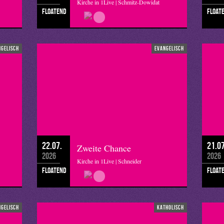
Kirche in 1Live | Schmitz-Dowidat
floatend
float
ngelisch
evangelisch
22.07.
21.07
Zweite Chance
2026
2026
Kirche in 1Live | Schneider
floatend
float
ngelisch
katholisch