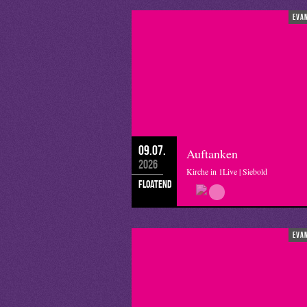
eva
09.07.
Auftanken
2026
Kirche in 1Live | Siebold
floatend
eva