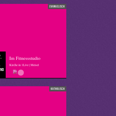
evangelisch
.
Im Fitnessstudio
Kirche in 1Live | Meisel
end
katholisch