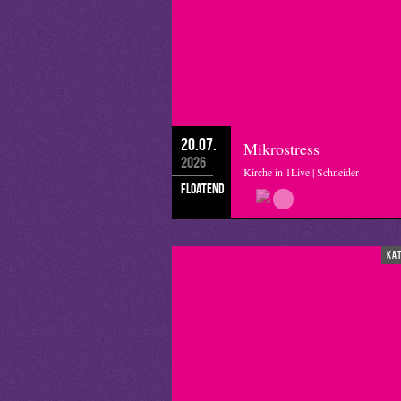
20.07.
Mikrostress
2026
Kirche in 1Live | Schneider
floatend
ka