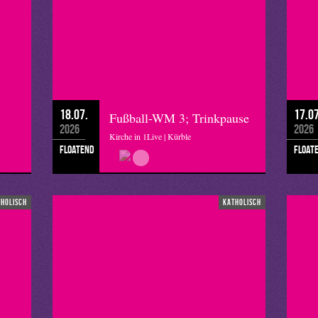
18.07.
17.07
Fußball-WM 3; Trinkpause
2026
2026
Kirche in 1Live | Kürble
floatend
float
tholisch
katholisch