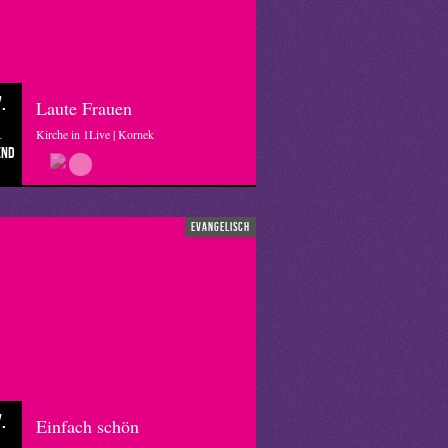
.
Laute Frauen
Kirche in 1Live | Kornek
end
evangelisch
.
Einfach schön