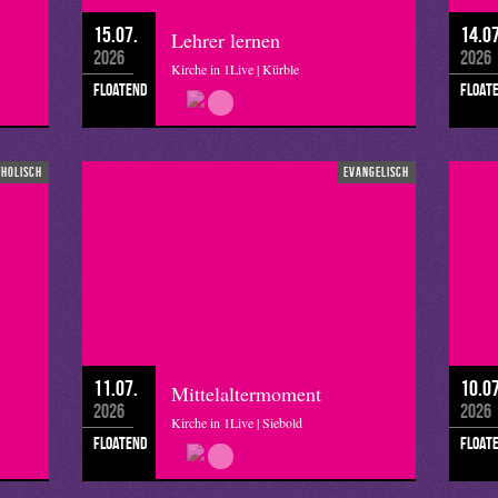
15.07.
14.07
Lehrer lernen
2026
2026
Kirche in 1Live | Kürble
floatend
float
tholisch
evangelisch
11.07.
10.07
Mittelaltermoment
2026
2026
Kirche in 1Live | Siebold
floatend
float