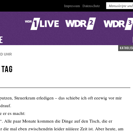
Impressum
Datenschutz
VE
katholis
ND
UHR
 Tag
putzen, Steuerkram erledigen – das schiebe ich oft eeewig vor mir
drauf.
e er es macht:
“. Alle paar Monate kommen die Dinge auf den Tisch, die er
die mal eben zwischendrin leider niiiieee Zeit ist. Aber heute, am