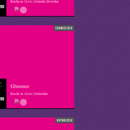
Kirche in 1Live | Schmitz-Dowidat
end
evangelisch
.
Glimmer
Kirche in 1Live | Schneider
end
katholisch