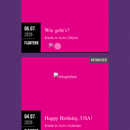
06.07.
Wie geht’s?
2026
Kirche in 1Live | Meisel
floatend
katholisch
04.07.
Happy Birthday, USA!
2026
Kirche in 1Live | Schröder