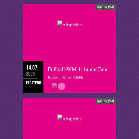
katholisch
14.07.
Fußball-WM 1; bunte Fans
2026
Kirche in 1Live | Kürble
floatend
katholisch