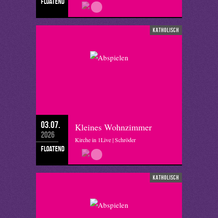
floatend
katholisch
03.07.
Kleines Wohnzimmer
2026
Kirche in 1Live | Schröder
floatend
katholisch