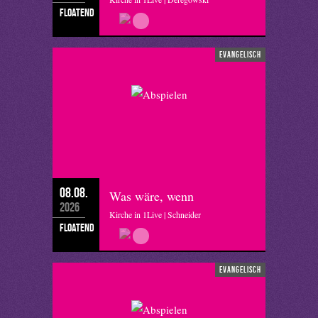
floatend
evangelisch
08.08.
Was wäre, wenn
2026
Kirche in 1Live | Schneider
floatend
evangelisch