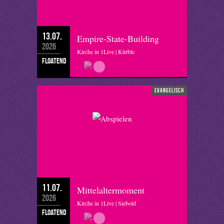
13.07.
Empire-State-Building
2026
Kirche in 1Live | Kürble
floatend
evangelisch
11.07.
Mittelaltermoment
2026
Kirche in 1Live | Siebold
floatend