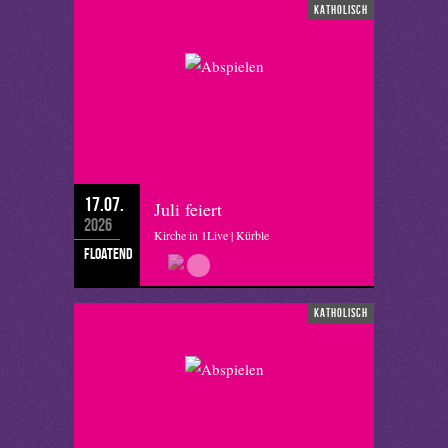
katholisch
17.07.
Juli feiert
2026
Kirche in 1Live | Kürble
floatend
katholisch