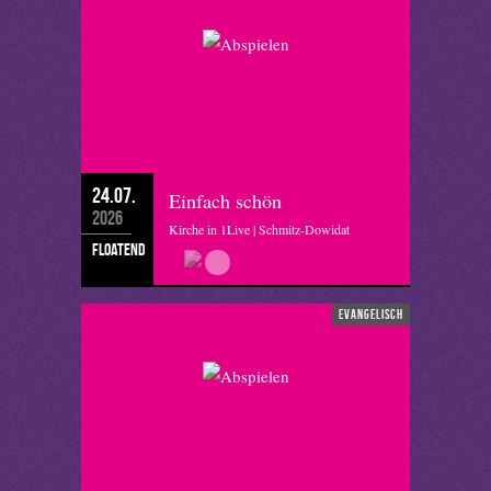
24.07.
Einfach schön
2026
Kirche in 1Live | Schmitz-Dowidat
floatend
evangelisch