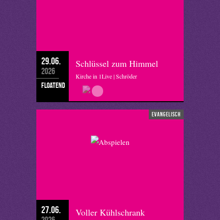
29.06.
Schlüssel zum Himmel
2026
Kirche in 1Live | Schröder
floatend
evangelisch
27.06.
Voller Kühlschrank
2026