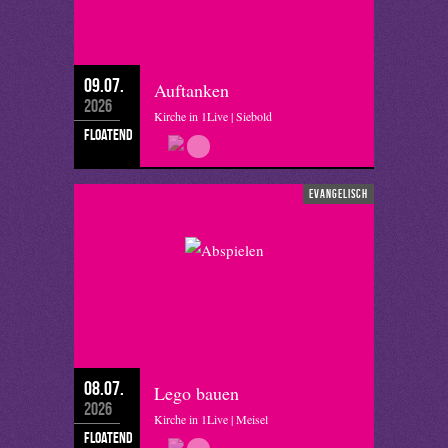
09.07.
Auftanken
2026
Kirche in 1Live | Siebold
floatend
evangelisch
08.07.
Lego bauen
2026
Kirche in 1Live | Meisel
floatend