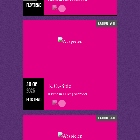
floatend
katholisch
30.06.
K.O.-Spiel
2026
Kirche in 1Live | Schröder
floatend
katholisch