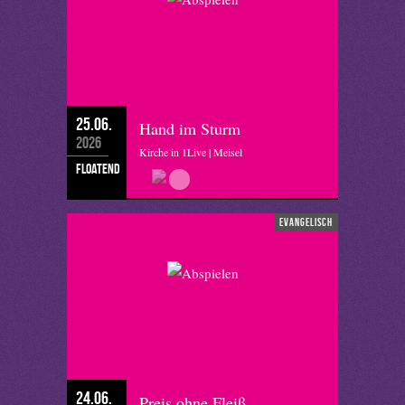
25.06.
Hand im Sturm
2026
Kirche in 1Live | Meisel
floatend
evangelisch
24.06.
Preis ohne Fleiß