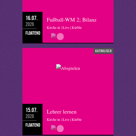
16.07.
Fußball-WM 2; Bilanz
2026
Kirche in 1Live | Kürble
floatend
katholisch
15.07.
Lehrer lernen
2026
Kirche in 1Live | Kürble
floatend