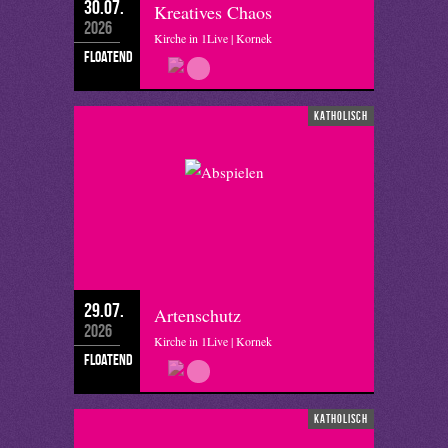
30.07.
Kreatives Chaos
2026
Kirche in 1Live | Kornek
floatend
katholisch
29.07.
Artenschutz
2026
Kirche in 1Live | Kornek
floatend
katholisch