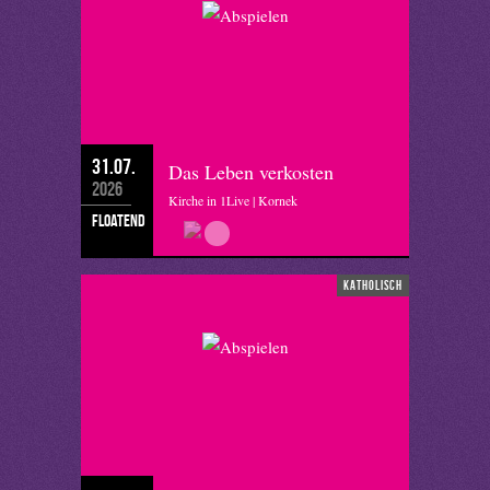
31.07.
Das Leben verkosten
2026
Kirche in 1Live | Kornek
floatend
katholisch