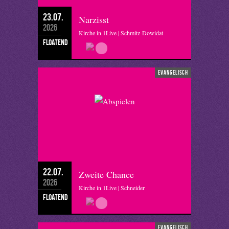
23.07.
Narzisst
2026
Kirche in 1Live | Schmitz-Dowidat
floatend
evangelisch
22.07.
Zweite Chance
2026
Kirche in 1Live | Schneider
floatend
evangelisch