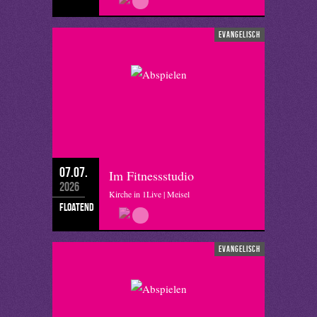
evangelisch
07.07.
Im Fitnessstudio
2026
Kirche in 1Live | Meisel
floatend
evangelisch