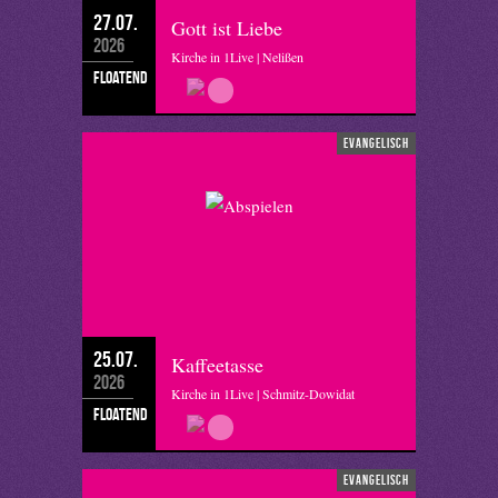
27.07.
Gott ist Liebe
2026
Kirche in 1Live | Nelißen
floatend
evangelisch
25.07.
Kaffeetasse
2026
Kirche in 1Live | Schmitz-Dowidat
floatend
evangelisch