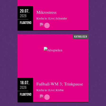
20.07.
Mikrostress
2026
Kirche in 1Live | Schneider
floatend
katholisch
18.07.
Fußball-WM 3; Trinkpause
2026
Kirche in 1Live | Kürble
floatend