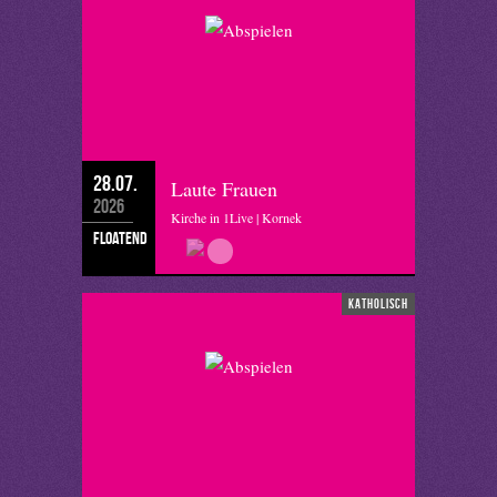
28.07.
Laute Frauen
2026
Kirche in 1Live | Kornek
floatend
katholisch