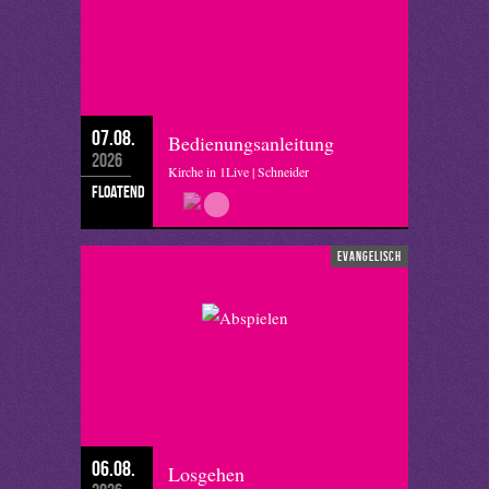
07.08.
Bedienungsanleitung
2026
Kirche in 1Live | Schneider
floatend
evangelisch
06.08.
Losgehen