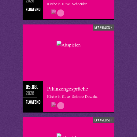
2026
Kirche in 1Live | Schneider
floatend
evangelisch
05.08.
Pflanzengespräche
2026
Kirche in 1Live | Schmitz-Dowidat
floatend
evangelisch