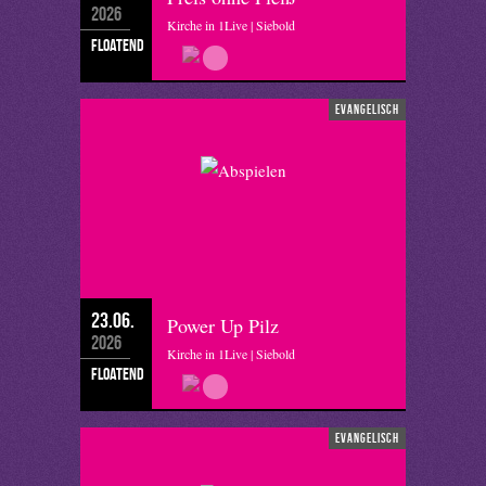
2026
Kirche in 1Live | Siebold
floatend
evangelisch
23.06.
Power Up Pilz
2026
Kirche in 1Live | Siebold
floatend
evangelisch