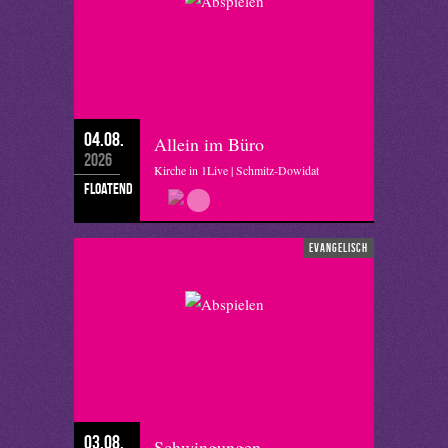
04.08.
Allein im Büro
2026
Kirche in 1Live | Schmitz-Dowidat
floatend
evangelisch
03.08.
Schwingungen