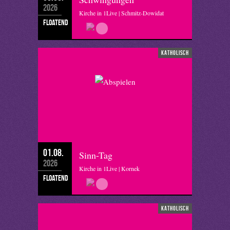
2026
Kirche in 1Live | Schmitz-Dowidat
floatend
katholisch
01.08.
Sinn-Tag
2026
Kirche in 1Live | Kornek
floatend
katholisch