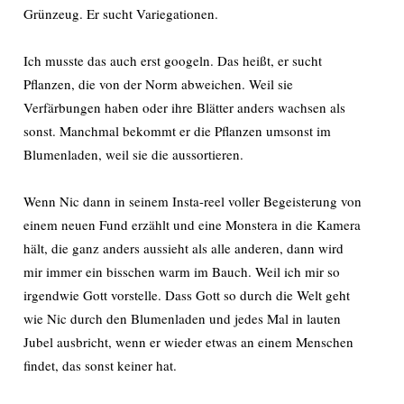
Grünzeug. Er sucht Variegationen.
Ich musste das auch erst googeln. Das heißt, er sucht
Pflanzen, die von der Norm abweichen. Weil sie
Verfärbungen haben oder ihre Blätter anders wachsen als
sonst. Manchmal bekommt er die Pflanzen umsonst im
Blumenladen, weil sie die aussortieren.
Wenn Nic dann in seinem Insta-reel voller Begeisterung von
einem neuen Fund erzählt und eine Monstera in die Kamera
hält, die ganz anders aussieht als alle anderen, dann wird
mir immer ein bisschen warm im Bauch. Weil ich mir so
irgendwie Gott vorstelle. Dass Gott so durch die Welt geht
wie Nic durch den Blumenladen und jedes Mal in lauten
Jubel ausbricht, wenn er wieder etwas an einem Menschen
findet, das sonst keiner hat.