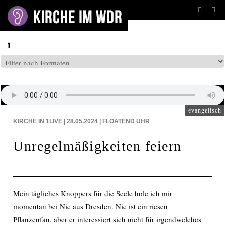
BEITRÄGE AUF: EINSLIVE
evangelisch
KIRCHE IN 1LIVE | 28.05.2024 | FLOATEND
UHR
Unregelmäßigkeiten feiern
Mein tägliches Knoppers für die Seele hole ich mir
momentan bei Nic aus Dresden. Nic ist ein riesen
Pflanzenfan, aber er interessiert sich nicht für irgendwelches