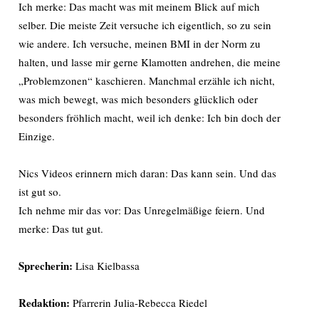
Ich merke: Das macht was mit meinem Blick auf mich
selber. Die meiste Zeit versuche ich eigentlich, so zu sein
wie andere. Ich versuche, meinen BMI in der Norm zu
halten, und lasse mir gerne Klamotten andrehen, die meine
„Problemzonen“ kaschieren. Manchmal erzähle ich nicht,
was mich bewegt, was mich besonders glücklich oder
besonders fröhlich macht, weil ich denke: Ich bin doch der
Einzige.
Nics Videos erinnern mich daran: Das kann sein. Und das
ist gut so.
Ich nehme mir das vor: Das Unregelmäßige feiern. Und
merke: Das tut gut.
Sprecherin:
Lisa Kielbassa
Redaktion:
Pfarrerin Julia-Rebecca Riedel