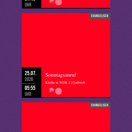
Uhr
evangelisch
25.07.
Sonntagsanruf
2026
Kirche in WDR 2 | Garbisch
05:55
Uhr
evangelisch