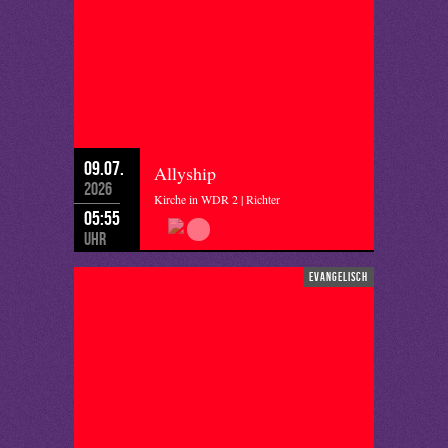
09.07.
Allyship
2026
Kirche in WDR 2 | Richter
05:55
Uhr
evangelisch