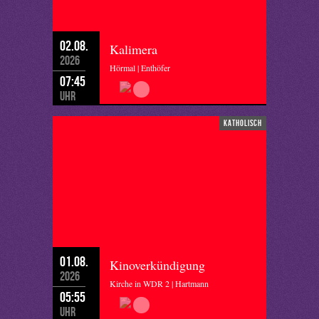
02.08.
Kalimera
2026
Hörmal | Enthöfer
07:45
Uhr
katholisch
01.08.
Kinoverkündigung
2026
Kirche in WDR 2 | Hartmann
05:55
Uhr