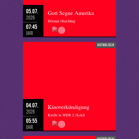
05.07.
Gott Segne Amerika
2026
Hörmal | Reichling
07:45
Uhr
katholisch
04.07.
Kinoverkündigung
2026
Kirche in WDR 2 | Kelch
05:55
Uhr
katholisch