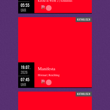
Kirche in WDR 2 | Schnitzius
05:55
Uhr
katholisch
19.07.
Manifesta
2026
Hörmal | Reichling
07:45
Uhr
katholisch