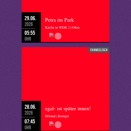
29.06.
Petra im Park
2026
Kirche in WDR 2 | Otten
05:55
Uhr
evangelisch
28.06.
egal- ist später innen!
2026
Hörmal | Krengel
07:45
Uhr