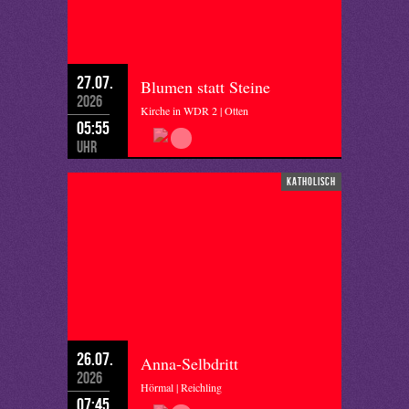
27.07.
Blumen statt Steine
2026
Kirche in WDR 2 | Otten
05:55
Uhr
katholisch
26.07.
Anna-Selbdritt
2026
Hörmal | Reichling
07:45