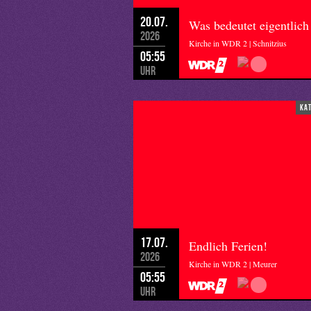
20.07.
Was bedeutet eigentlich
2026
Kirche in WDR 2 | Schnitzius
05:55
Uhr
ka
17.07.
Endlich Ferien!
2026
Kirche in WDR 2 | Meurer
05:55
Uhr