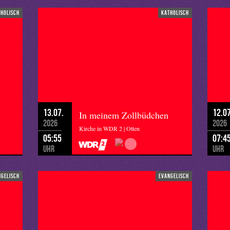
tholisch
katholisch
13.07.
12.07
In meinem Zollbüdchen
2026
2026
Kirche in WDR 2 | Otten
05:55
07:4
Uhr
Uhr
ngelisch
evangelisch