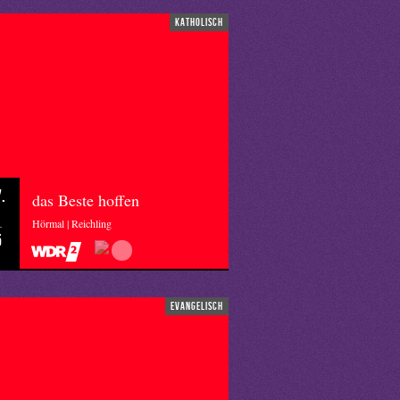
katholisch
.
das Beste hoffen
Hörmal | Reichling
5
evangelisch