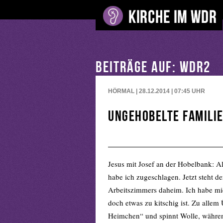
BEITRÄGE AUF: WDR2
HÖRMAL | 28.12.2014 | 07:45
UHR
Ungehobelte Famili
Jesus mit Josef an der Hobelbank: A
habe ich zugeschlagen. Jetzt steht d
Arbeitszimmers daheim. Ich habe mich
doch etwas zu kitschig ist. Zu allem
Heimchen“ und spinnt Wolle, währen