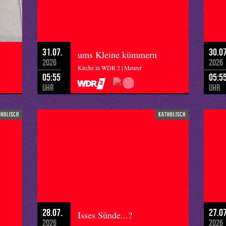
31.07.
30.07
ums Kleine kümmern
2026
2026
Kirche in WDR 2 | Meurer
05:55
05:5
Uhr
Uhr
tholisch
katholisch
28.07.
27.07
Isses Sünde...?
2026
2026