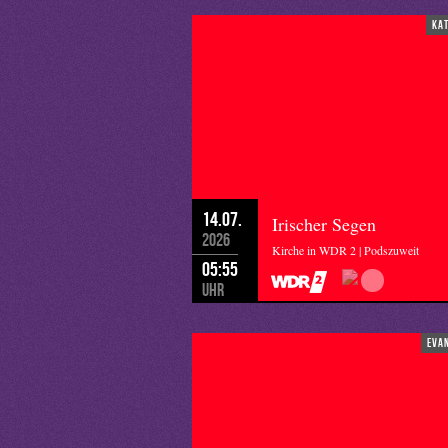
ka
14.07.
Irischer Segen
2026
Kirche in WDR 2 | Podszuweit
05:55
Uhr
eva