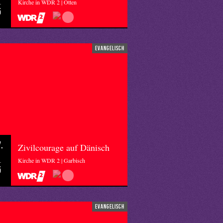
Kirche in WDR 2 | Otten
5
evangelisch
.
Zivilcourage auf Dänisch
Kirche in WDR 2 | Garbisch
5
evangelisch