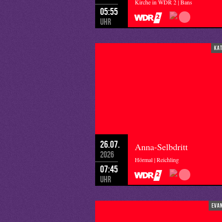
Kirche in WDR 2 | Bans
05:55
Uhr
ka
26.07.
Anna-Selbdritt
2026
Hörmal | Reichling
07:45
Uhr
eva