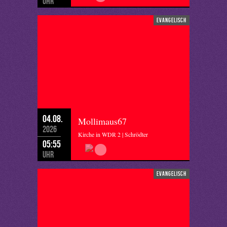
Uhr
evangelisch
04.08.
Mollimaus67
2026
Kirche in WDR 2 | Schrödter
05:55
Uhr
evangelisch