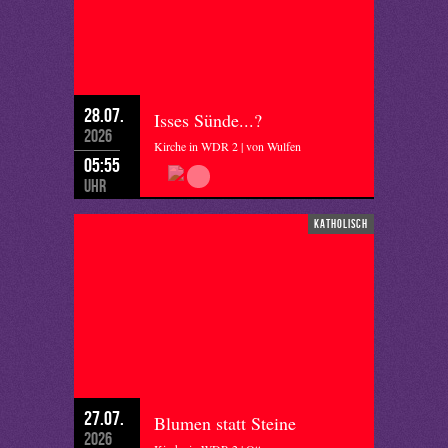
28.07.
Isses Sünde...?
2026
Kirche in WDR 2 | von Wulfen
05:55
Uhr
katholisch
27.07.
Blumen statt Steine
2026