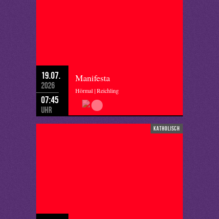
19.07.
Manifesta
2026
Hörmal | Reichling
07:45
Uhr
katholisch