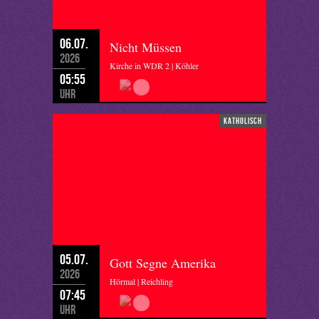
06.07.
Nicht Müssen
2026
Kirche in WDR 2 | Köhler
05:55
Uhr
katholisch
05.07.
Gott Segne Amerika
2026
Hörmal | Reichling
07:45
Uhr