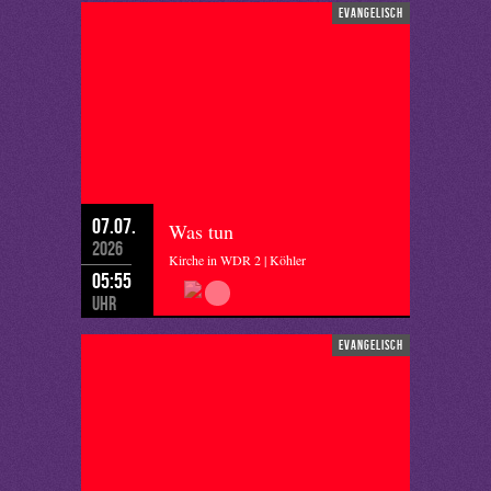
evangelisch
07.07.
Was tun
2026
Kirche in WDR 2 | Köhler
05:55
Uhr
evangelisch