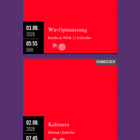
03.08.
Wir-Optimierung
2026
Kirche in WDR 2 | Schrödter
05:55
Uhr
evangelisch
02.08.
Kalimera
2026
Hörmal | Enthöfer
07:45