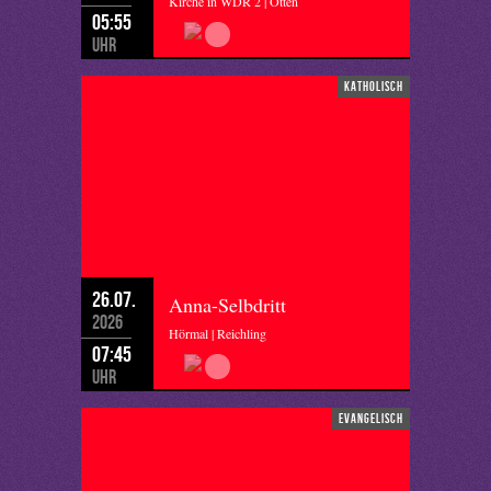
Kirche in WDR 2 | Otten
05:55
Uhr
katholisch
26.07.
Anna-Selbdritt
2026
Hörmal | Reichling
07:45
Uhr
evangelisch