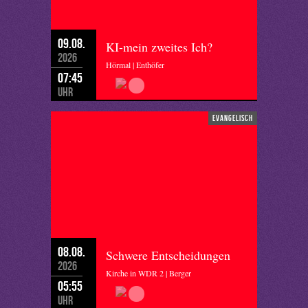
09.08.
KI-mein zweites Ich?
2026
Hörmal | Enthöfer
07:45
Uhr
evangelisch
08.08.
Schwere Entscheidungen
2026
Kirche in WDR 2 | Berger
05:55
Uhr