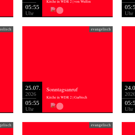
Kirche in WDR 2 | von Wulfen
05:55
05:
Uhr
Uhr
holisch
evangelisch
25.07.
24.0
Sonntagsanruf
2026
202
Kirche in WDR 2 | Garbisch
05:55
05:
Uhr
Uhr
gelisch
evangelisch