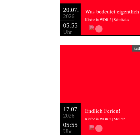
20.07.
Was bedeutet eigentlich
2026
Kirche in WDR 2 | Schnitzius
05:55
Uhr
kat
17.07.
Endlich Ferien!
2026
Kirche in WDR 2 | Meurer
05:55
Uhr