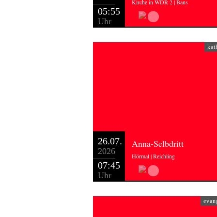
Kirche in WDR 2 | Bans
05:55
Uhr
kat
26.07.
Anna-Selbdritt
2026
Hörmal | Reichling
07:45
Uhr
evan