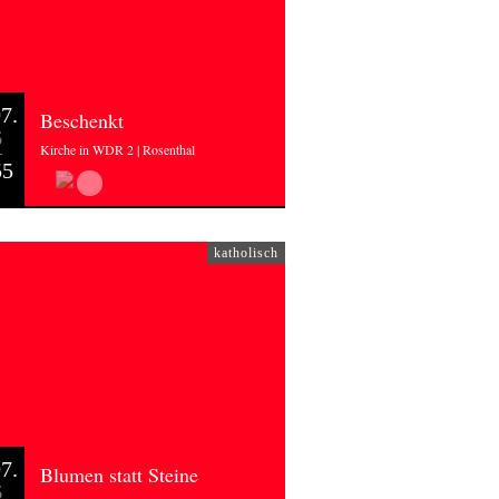
7.
Beschenkt
6
Kirche in WDR 2 | Rosenthal
55
katholisch
7.
Blumen statt Steine
6