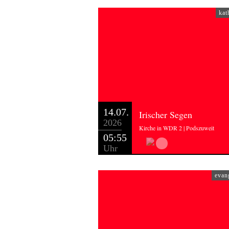
kat
14.07.
Irischer Segen
2026
Kirche in WDR 2 | Podszuweit
05:55
Uhr
evan