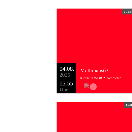
evan
04.08.
Mollimaus67
2026
Kirche in WDR 2 | Schrödter
05:55
Uhr
kat