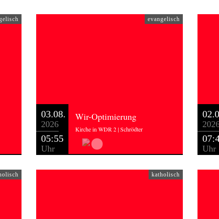
gelisch
evangelisch
03.08.
02.0
Wir-Optimierung
2026
202
Kirche in WDR 2 | Schrödter
05:55
07:
Uhr
Uhr
holisch
katholisch