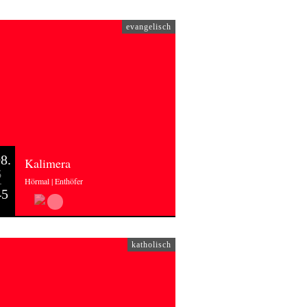
evangelisch
8.
Kalimera
6
Hörmal | Enthöfer
45
katholisch