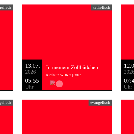
holisch
katholisch
13.07.
12.0
In meinem Zollbüdchen
2026
202
Kirche in WDR 2 | Otten
05:55
07:
Uhr
Uhr
gelisch
evangelisch