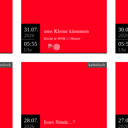
31.07.
30.0
ums Kleine kümmern
2026
202
Kirche in WDR 2 | Meurer
05:55
05:
Uhr
Uhr
holisch
katholisch
28.07.
27.0
Isses Sünde...?
2026
202