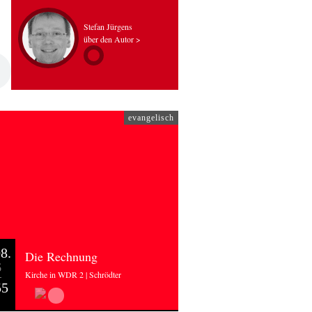
Stefan Jürgens
über den Autor >
evangelisch
8.
Die Rechnung
6
Kirche in WDR 2 | Schrödter
55