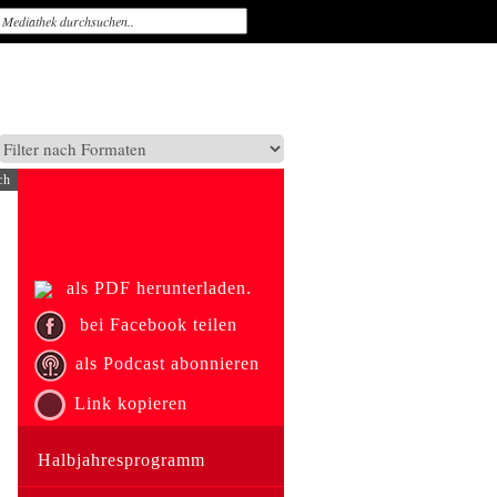
ch
als PDF herunterladen.
bei Facebook teilen
als Podcast abonnieren
Link kopieren
Halbjahresprogramm