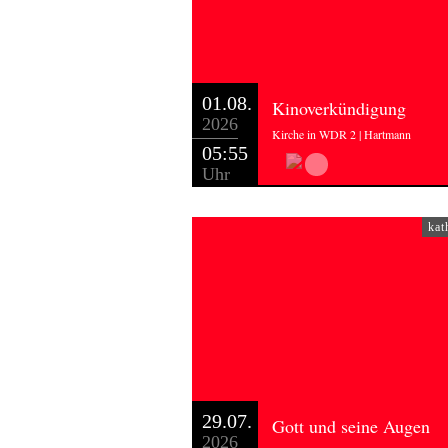
01.08.
Kinoverkündigung
2026
Kirche in WDR 2 | Hartmann
05:55
Uhr
kat
29.07.
Gott und seine Augen
2026