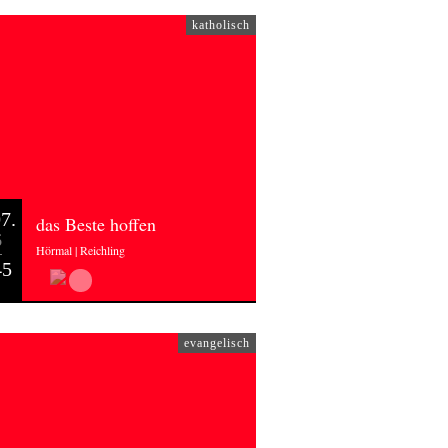
katholisch
7.
das Beste hoffen
6
Hörmal | Reichling
45
evangelisch