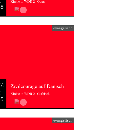
Kirche in WDR 2 | Otten
55
evangelisch
7.
Zivilcourage auf Dänisch
6
Kirche in WDR 2 | Garbisch
55
evangelisch