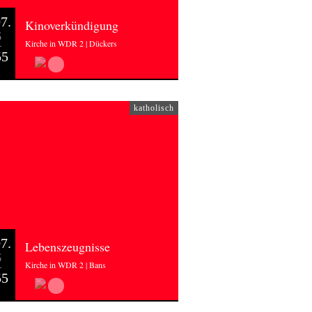
7.
Kinoverkündigung
6
Kirche in WDR 2 | Dückers
55
katholisch
7.
Lebenszeugnisse
6
Kirche in WDR 2 | Bans
55