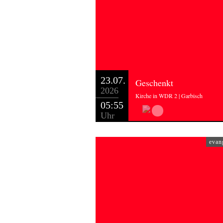
23.07.
Geschenkt
2026
Kirche in WDR 2 | Garbisch
05:55
Uhr
evan