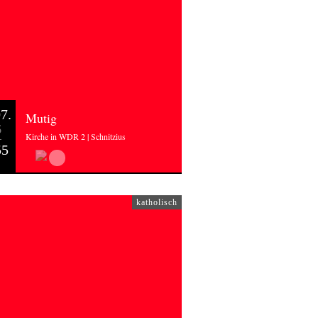
7.
Mutig
6
Kirche in WDR 2 | Schnitzius
55
katholisch