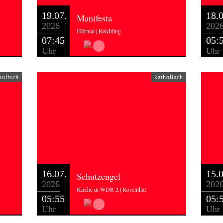
19.07.
18.0
Manifesta
2026
202
Hörmal | Reichling
07:45
05:
Uhr
Uhr
holisch
katholisch
16.07.
15.0
Schutzengel
2026
202
Kirche in WDR 2 | Rosenthal
05:55
05:
Uhr
Uhr