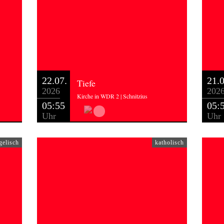
22.07.
21.0
Tiefe
2026
202
Kirche in WDR 2 | Schnitzius
05:55
05:
Uhr
Uhr
gelisch
katholisch