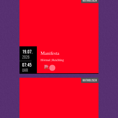
katholisch
19.07.
Manifesta
2026
Hörmal | Reichling
07:45
Uhr
katholisch