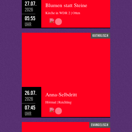
27.07.
Blumen statt Steine
2026
Kirche in WDR 2 | Otten
05:55
Uhr
katholisch
26.07.
Anna-Selbdritt
2026
Hörmal | Reichling
07:45
Uhr
evangelisch