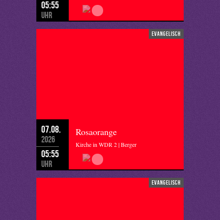
05:55
Uhr
evangelisch
07.08.
Rosaorange
2026
Kirche in WDR 2 | Berger
05:55
Uhr
evangelisch