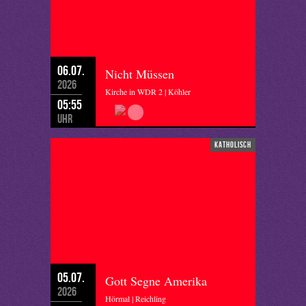
06.07.
Nicht Müssen
2026
Kirche in WDR 2 | Köhler
05:55
Uhr
katholisch
05.07.
Gott Segne Amerika
2026
Hörmal | Reichling