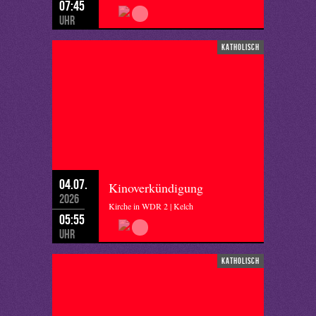
07:45
Uhr
katholisch
04.07.
Kinoverkündigung
2026
Kirche in WDR 2 | Kelch
05:55
Uhr
katholisch