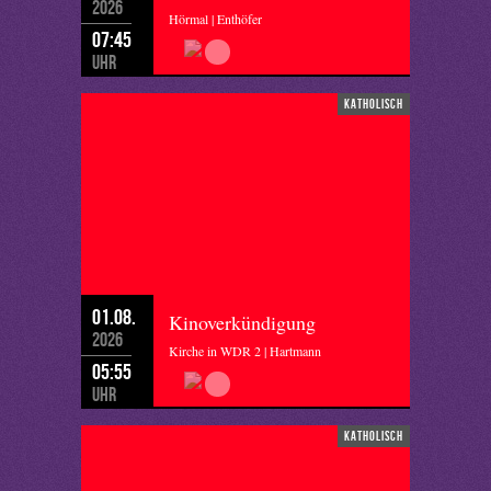
2026
Hörmal | Enthöfer
07:45
Uhr
katholisch
01.08.
Kinoverkündigung
2026
Kirche in WDR 2 | Hartmann
05:55
Uhr
katholisch