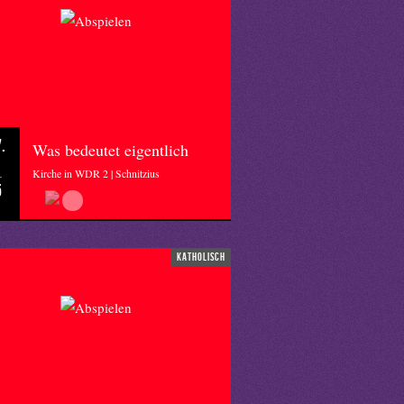
.
Was bedeutet eigentlich
Kirche in WDR 2 | Schnitzius
5
katholisch