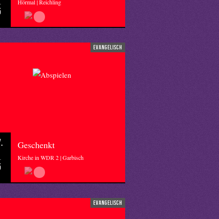
Hörmal | Reichling
5
evangelisch
.
Geschenkt
Kirche in WDR 2 | Garbisch
5
evangelisch