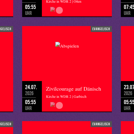
Kirche in WDR 2 | Otten
05:55
07:4
Uhr
Uhr
ngelisch
evangelisch
24.07.
23.07
Zivilcourage auf Dänisch
2026
2026
Kirche in WDR 2 | Garbisch
05:55
05:5
Uhr
Uhr
ngelisch
evangelisch