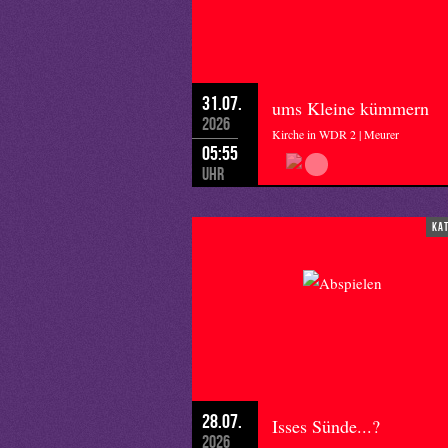
31.07.
ums Kleine kümmern
2026
Kirche in WDR 2 | Meurer
05:55
Uhr
ka
28.07.
Isses Sünde...?
2026