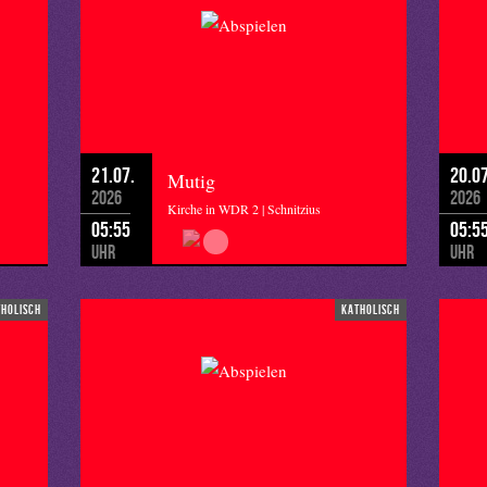
21.07.
20.07
Mutig
2026
2026
Kirche in WDR 2 | Schnitzius
05:55
05:5
Uhr
Uhr
tholisch
katholisch