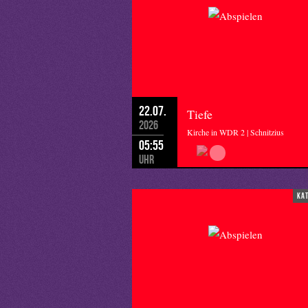
22.07.
Tiefe
2026
Kirche in WDR 2 | Schnitzius
05:55
Uhr
ka