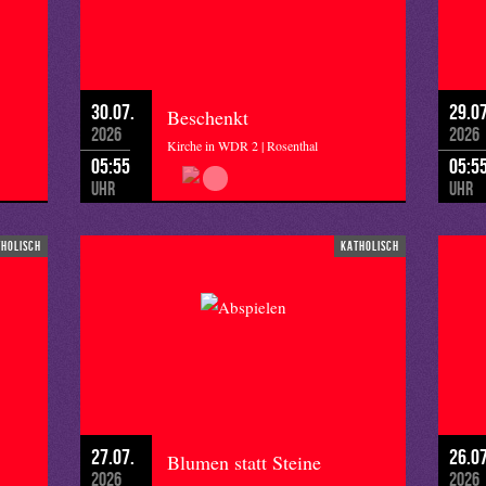
30.07.
29.07
Beschenkt
2026
2026
Kirche in WDR 2 | Rosenthal
05:55
05:5
Uhr
Uhr
tholisch
katholisch
27.07.
26.07
Blumen statt Steine
2026
2026