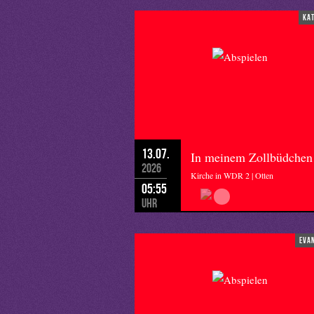
ka
13.07.
In meinem Zollbüdchen
2026
Kirche in WDR 2 | Otten
05:55
Uhr
eva