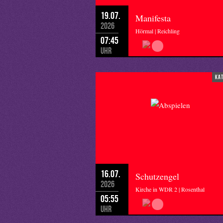
19.07.
Manifesta
2026
Hörmal | Reichling
07:45
Uhr
ka
16.07.
Schutzengel
2026
Kirche in WDR 2 | Rosenthal
05:55
Uhr