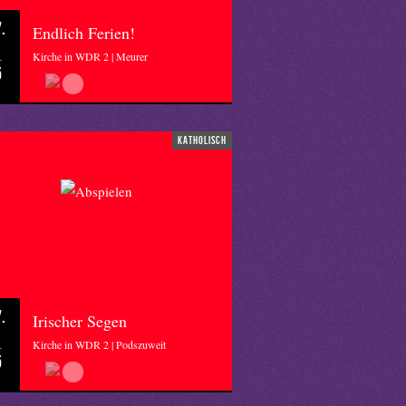
.
Endlich Ferien!
Kirche in WDR 2 | Meurer
5
katholisch
.
Irischer Segen
Kirche in WDR 2 | Podszuweit
5