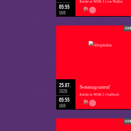
Kirche in WDR 2 | von Wulfen
05:55
Uhr
eva
25.07.
Sonntagsanruf
2026
Kirche in WDR 2 | Garbisch
05:55
Uhr
eva