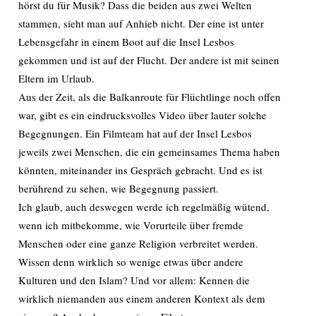
hörst du für Musik? Dass die beiden aus zwei Welten
stammen, sieht man auf Anhieb nicht. Der eine ist unter
Lebensgefahr in einem Boot auf die Insel Lesbos
gekommen und ist auf der Flucht. Der andere ist mit seinen
Eltern im Urlaub.
Aus der Zeit, als die Balkanroute für Flüchtlinge noch offen
war, gibt es ein eindrucksvolles Video über lauter solche
Begegnungen. Ein Filmteam hat auf der Insel Lesbos
jeweils zwei Menschen, die ein gemeinsames Thema haben
könnten, miteinander ins Gespräch gebracht. Und es ist
berührend zu sehen, wie Begegnung passiert.
Ich glaub, auch deswegen werde ich regelmäßig wütend,
wenn ich mitbekomme, wie Vorurteile über fremde
Menschen oder eine ganze Religion verbreitet werden.
Wissen denn wirklich so wenige etwas über andere
Kulturen und den Islam? Und vor allem: Kennen die
wirklich niemanden aus einem anderen Kontext als dem