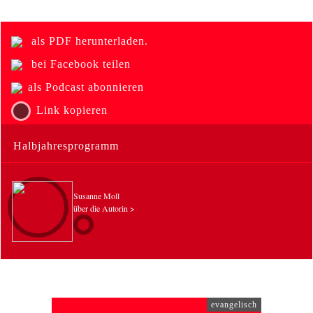
als PDF herunterladen.
bei Facebook teilen
als Podcast abonnieren
Link kopieren
Halbjahresprogramm
Susanne Moll
über die Autorin >
evangelisch