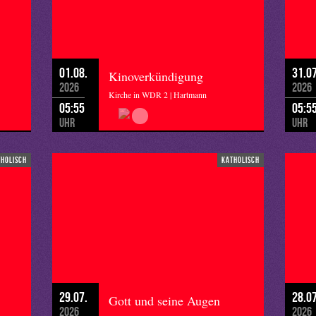
01.08.
31.07
Kinoverkündigung
2026
2026
Kirche in WDR 2 | Hartmann
05:55
05:5
Uhr
Uhr
tholisch
katholisch
29.07.
28.07
Gott und seine Augen
2026
2026