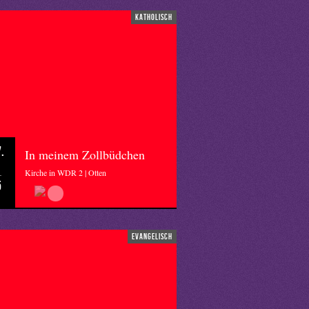
katholisch
.
In meinem Zollbüdchen
Kirche in WDR 2 | Otten
5
evangelisch