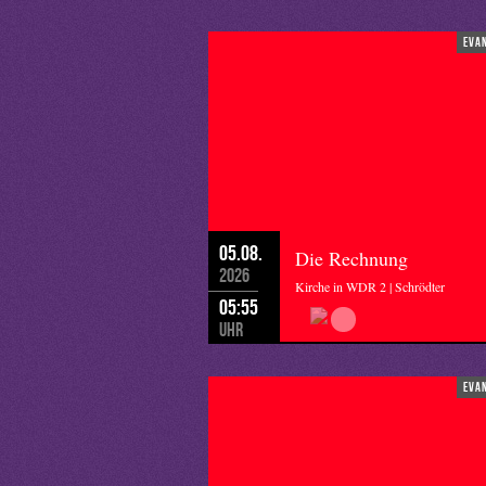
eva
05.08.
Die Rechnung
2026
Kirche in WDR 2 | Schrödter
05:55
Uhr
eva