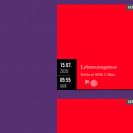
ka
15.07.
Lebenszeugnisse
2026
Kirche in WDR 2 | Bans
05:55
Uhr
ka