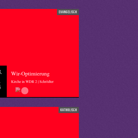
evangelisch
.
Wir-Optimierung
Kirche in WDR 2 | Schrödter
5
katholisch