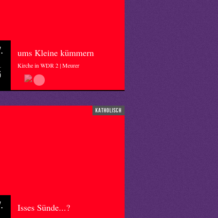
.
ums Kleine kümmern
Kirche in WDR 2 | Meurer
5
katholisch
.
Isses Sünde...?