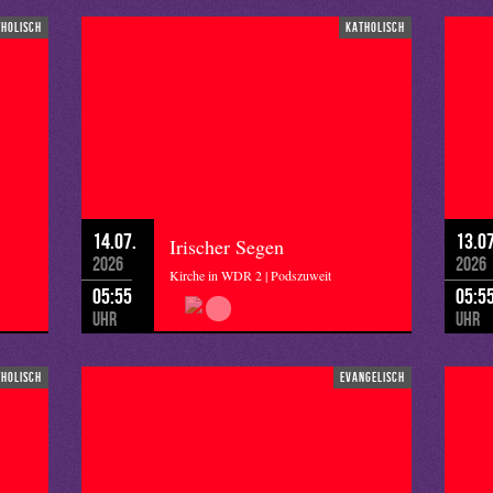
tholisch
katholisch
14.07.
13.07
Irischer Segen
2026
2026
Kirche in WDR 2 | Podszuweit
05:55
05:5
Uhr
Uhr
tholisch
evangelisch