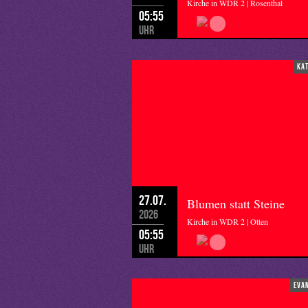
Kirche in WDR 2 | Rosenthal
05:55
Uhr
ka
27.07.
Blumen statt Steine
2026
Kirche in WDR 2 | Otten
05:55
Uhr
eva