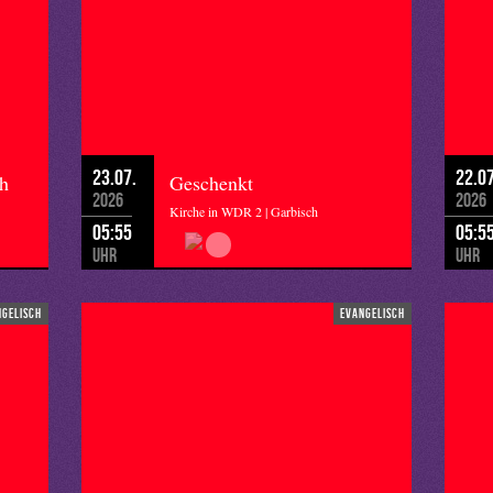
23.07.
22.07
ch
Geschenkt
2026
2026
Kirche in WDR 2 | Garbisch
05:55
05:5
Uhr
Uhr
ngelisch
evangelisch