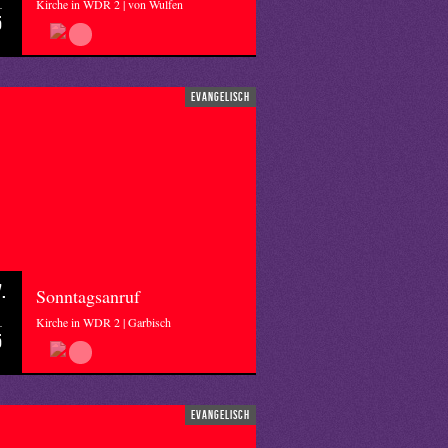
Kirche in WDR 2 | von Wulfen
5
evangelisch
.
Sonntagsanruf
Kirche in WDR 2 | Garbisch
5
evangelisch