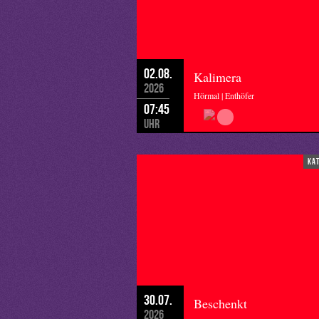
02.08.
Kalimera
2026
Hörmal | Enthöfer
07:45
Uhr
ka
30.07.
Beschenkt
2026