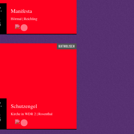
.
Manifesta
Hörmal | Reichling
5
katholisch
.
Schutzengel
Kirche in WDR 2 | Rosenthal
5