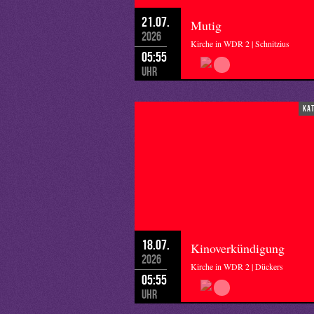
21.07.
Mutig
2026
Kirche in WDR 2 | Schnitzius
05:55
Uhr
ka
18.07.
Kinoverkündigung
2026
Kirche in WDR 2 | Dückers
05:55
Uhr