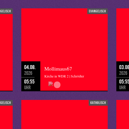
ngelisch
evangelisch
04.08.
03.08
Mollimaus67
2026
2026
Kirche in WDR 2 | Schrödter
05:55
05:5
Uhr
Uhr
ngelisch
katholisch