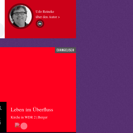
Udo Reineke
über den Autor >
evangelisch
.
Leben im Überfluss
Kirche in WDR 2 | Berger
5