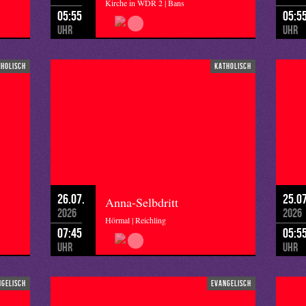
Kirche in WDR 2 | Bans
05:55
05:5
Uhr
Uhr
tholisch
katholisch
26.07.
25.07
Anna-Selbdritt
2026
2026
Hörmal | Reichling
07:45
05:5
Uhr
Uhr
ngelisch
evangelisch