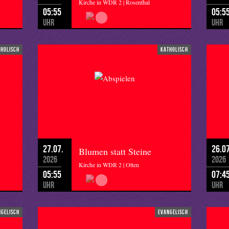
Kirche in WDR 2 | Rosenthal
05:55
05:5
Uhr
Uhr
tholisch
katholisch
27.07.
26.07
Blumen statt Steine
2026
2026
Kirche in WDR 2 | Otten
05:55
07:4
Uhr
Uhr
ngelisch
evangelisch