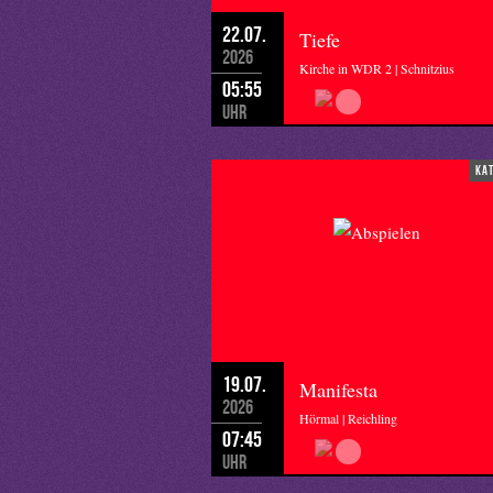
22.07.
Tiefe
2026
Kirche in WDR 2 | Schnitzius
05:55
Uhr
ka
19.07.
Manifesta
2026
Hörmal | Reichling
07:45
Uhr