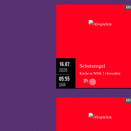
ka
16.07.
Schutzengel
2026
Kirche in WDR 2 | Rosenthal
05:55
Uhr
ka