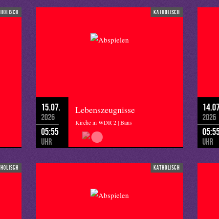
tholisch
katholisch
15.07.
14.07
Lebenszeugnisse
2026
2026
Kirche in WDR 2 | Bans
05:55
05:5
Uhr
Uhr
tholisch
katholisch