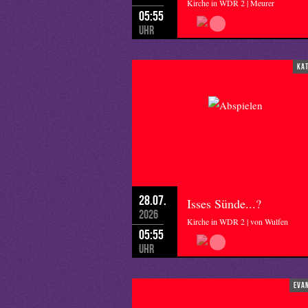
Kirche in WDR 2 | Meurer
05:55
Uhr
ka
28.07.
Isses Sünde...?
2026
Kirche in WDR 2 | von Wulfen
05:55
Uhr
eva