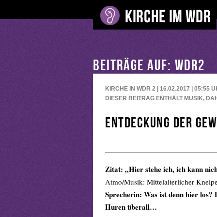
BEITRÄGE AUF: WDR2
KIRCHE IN WDR 2 | 16.02.2017 | 05:55
U
DIESER BEITRAG ENTHÄLT MUSIK, DA
Entdeckung der Gew
Zitat: „Hier stehe ich, ich kann n
Atmo/Musik: Mittelalterlicher Kneip
Sprecherin: Was ist denn hier los? 
Huren überall…