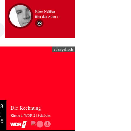
Klaus Nelißen
über den Autor >
evangelisch
8.
Die Rechnung
6
Kirche in WDR 2 | Schrödter
55