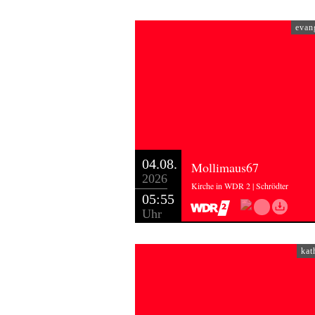
Stimmung nicht so richtig aufkommen 
viele, die nicht mitgesungen haben.
evan
Ich bin dann immer schnell dabei, i
wie bekommen wir in Lyskirchen wied
Optionen gäbe es aus meiner Sicht:
Erstens: doch die Orgel einsetzen – d
futsch. Die Orgel ist das musikalis
Zweite Option: Nicht mehr alle reinl
kennen. Das würde den Charakter wa
04.08.
Mollimaus67
würde sich da eine kleine Herde selbs
2026
Drittens: den Leuten vorher die Lied
Kirche in WDR 2 | Schrödter
05:55
Leute als Vorsänger durch die Stücke
Uhr
darauf auch nicht alle Neubesucher 
Wie hätten Sie entschieden? Naja, me
kat
Herausforderung dahinter ist ja ein
Gruppe neue Leute kommen, die – au
es, dass sie nicht mitsingen können:
ausschließen und sich fernhalten, od