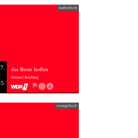
katholisch
7.
das Beste hoffen
6
Hörmal | Reichling
45
evangelisch