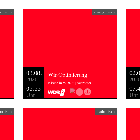
wollte, wie ich mir das erhofft hatte. Weil zu viele da waren. Zu
gelisch
evangelisch
nnerlich nach Lösungen für das Problem zu suchen. Also die Frage:
er die gute Musik hin, wie ich sie kenne und liebe? Drei
ann fällt das nicht auf. Dann aber ist der besondere Charakter
che Opium eines müden Kirchenvolks.
assen, sondern nur die, die Noten lesen können, bzw. die Lieder
hren, wäre aber ziemlich charakterlos, bzw. ausgrenzend. Dann
03.08.
02.0
Wir-Optimierung
t befeiern.
2026
202
er beibringen. Einen guten Kirchenmusiker engagieren, der die
Kirche in WDR 2 | Schrödter
05:55
07:
 trägt. Das aber bedeutet: echte Arbeit. Und vielleicht würden sich
Uhr
Uhr
einlassen – aber es würden immer mehr, die mitmachten.
in Lyskirchen-Problem ist nicht Ihr Problem – ich weiß. Aber die
holisch
katholisch
e Grundsätzliche: Wie damit umgehen, dass in eine bestimmte
s welchem Grund auch immer – aus der Art schlagen – und sei
 Soll man das einfach übertünchen? Soll man die Leute
er soll man sie befähigen daran teilzuhaben, was einem selbst