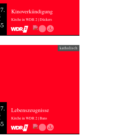
7.
Kinoverkündigung
6
Kirche in WDR 2 | Dückers
55
katholisch
7.
Lebenszeugnisse
6
Kirche in WDR 2 | Bans
55