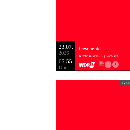
23.07.
Geschenkt
2026
Kirche in WDR 2 | Garbisch
05:55
Uhr
evan