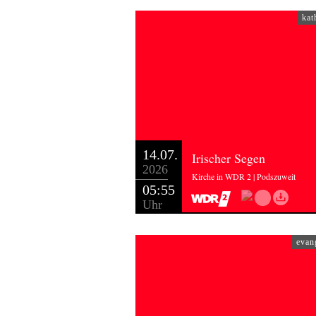
kat
14.07.
Irischer Segen
2026
Kirche in WDR 2 | Podszuweit
05:55
Uhr
evan