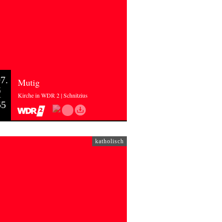
7.
Mutig
6
Kirche in WDR 2 | Schnitzius
55
katholisch