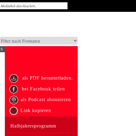
ch
als PDF herunterladen.
bei Facebook teilen
als Podcast abonnieren
Link kopieren
Halbjahresprogramm