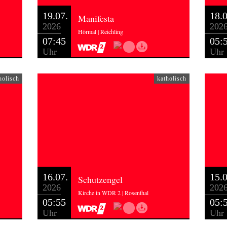
19.07.
18.0
Manifesta
2026
202
Hörmal | Reichling
07:45
05:
Uhr
Uhr
holisch
katholisch
16.07.
15.0
Schutzengel
2026
202
Kirche in WDR 2 | Rosenthal
05:55
05:
Uhr
Uhr