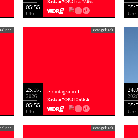
Kirche in WDR 2 | von Wulfen
05:55
05:
Uhr
Uhr
holisch
evangelisch
25.07.
24.0
Sonntagsanruf
2026
202
Kirche in WDR 2 | Garbisch
05:55
05:
Uhr
Uhr
gelisch
evangelisch