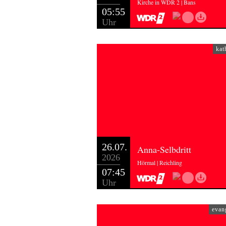
Kirche in WDR 2 | Bans
05:55
Uhr
kat
26.07.
Anna-Selbdritt
2026
Hörmal | Reichling
07:45
Uhr
evan