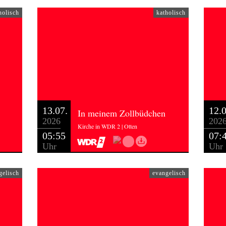
holisch
katholisch
13.07.
12.0
In meinem Zollbüdchen
2026
202
Kirche in WDR 2 | Otten
05:55
07:
Uhr
Uhr
gelisch
evangelisch