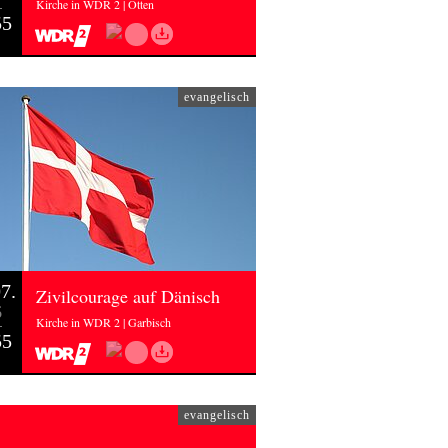
Kirche in WDR 2 | Otten
55
evangelisch
7.
Zivilcourage auf Dänisch
6
Kirche in WDR 2 | Garbisch
55
evangelisch