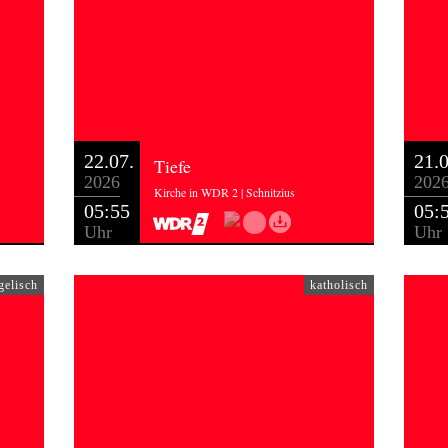
22.07.
21.0
Tiefe
2026
202
Kirche in WDR 2 | Schnitzius
05:55
05:
Uhr
Uhr
gelisch
katholisch