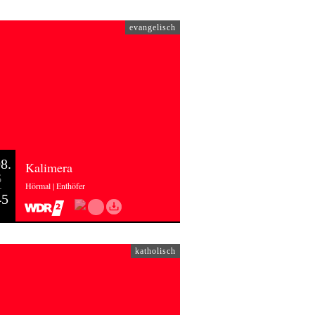
evangelisch
8.
Kalimera
6
Hörmal | Enthöfer
45
katholisch