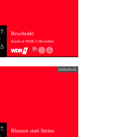
7.
Beschenkt
6
Kirche in WDR 2 | Rosenthal
55
katholisch
7.
Blumen statt Steine
6