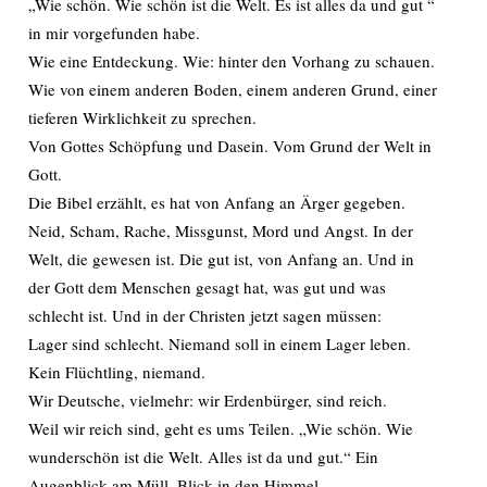
„Wie schön. Wie schön ist die Welt. Es ist alles da und gut “
in mir vorgefunden habe.
Wie eine Entdeckung. Wie: hinter den Vorhang zu schauen.
Wie von einem anderen Boden, einem anderen Grund, einer
tieferen Wirklichkeit zu sprechen.
Von Gottes Schöpfung und Dasein. Vom Grund der Welt in
Gott.
Die Bibel erzählt, es hat von Anfang an Ärger gegeben.
Neid, Scham, Rache, Missgunst, Mord und Angst. In der
Welt, die gewesen ist. Die gut ist, von Anfang an. Und in
der Gott dem Menschen gesagt hat, was gut und was
schlecht ist. Und in der Christen jetzt sagen müssen:
Lager sind schlecht. Niemand soll in einem Lager leben.
Kein Flüchtling, niemand.
Wir Deutsche, vielmehr: wir Erdenbürger, sind reich.
Weil wir reich sind, geht es ums Teilen. „Wie schön. Wie
wunderschön ist die Welt. Alles ist da und gut.“ Ein
Augenblick am Müll. Blick in den Himmel.