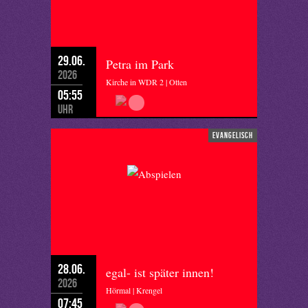
29.06.
Petra im Park
2026
Kirche in WDR 2 | Otten
05:55
Uhr
evangelisch
28.06.
egal- ist später innen!
2026
Hörmal | Krengel
07:45