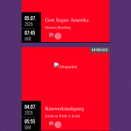
05.07.
Gott Segne Amerika
2026
Hörmal | Reichling
07:45
Uhr
katholisch
04.07.
Kinoverkündigung
2026
Kirche in WDR 2 | Kelch
05:55
Uhr