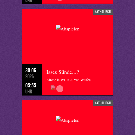
Uhr
katholisch
30.06.
Isses Sünde...?
2026
Kirche in WDR 2 | von Wulfen
05:55
Uhr
katholisch