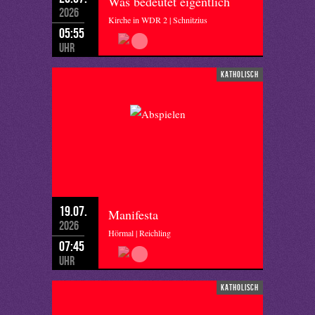
Was bedeutet eigentlich
2026
Kirche in WDR 2 | Schnitzius
05:55
Uhr
katholisch
19.07.
Manifesta
2026
Hörmal | Reichling
07:45
Uhr
katholisch