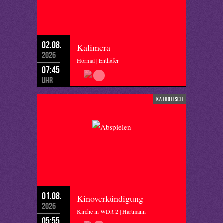
02.08.
Kalimera
2026
Hörmal | Enthöfer
07:45
Uhr
katholisch
01.08.
Kinoverkündigung
2026
Kirche in WDR 2 | Hartmann
05:55