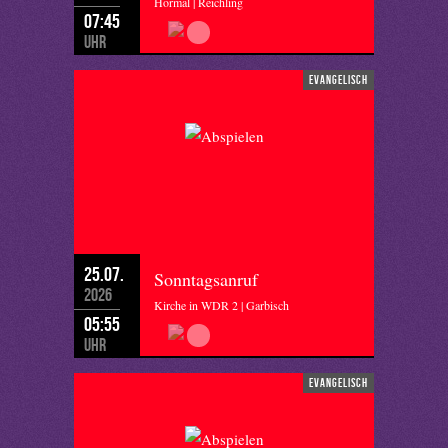
Hörmal | Reichling
07:45
Uhr
evangelisch
25.07.
Sonntagsanruf
2026
Kirche in WDR 2 | Garbisch
05:55
Uhr
evangelisch