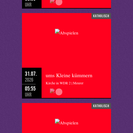
Uhr
katholisch
31.07.
ums Kleine kümmern
2026
Kirche in WDR 2 | Meurer
05:55
Uhr
katholisch