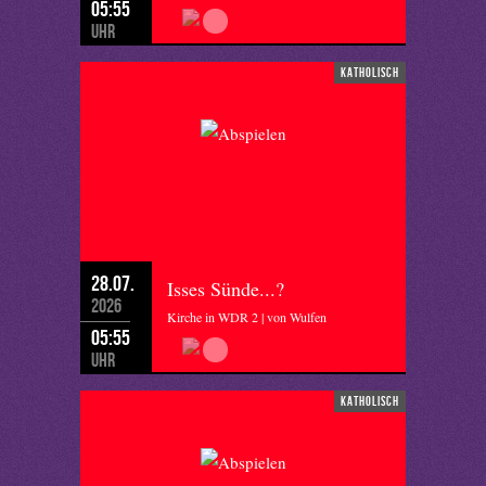
05:55
Uhr
katholisch
28.07.
Isses Sünde...?
2026
Kirche in WDR 2 | von Wulfen
05:55
Uhr
katholisch