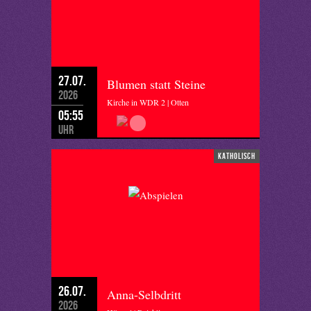
27.07.
Blumen statt Steine
2026
Kirche in WDR 2 | Otten
05:55
Uhr
katholisch
26.07.
Anna-Selbdritt
2026