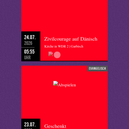
24.07.
Zivilcourage auf Dänisch
2026
Kirche in WDR 2 | Garbisch
05:55
Uhr
evangelisch
23.07.
Geschenkt