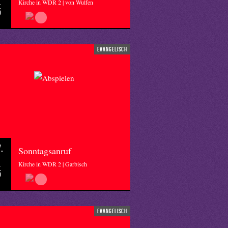
Kirche in WDR 2 | von Wulfen
5
evangelisch
.
Sonntagsanruf
Kirche in WDR 2 | Garbisch
5
evangelisch