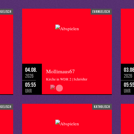
ngelisch
evangelisch
llem guten Willen – und den darf man dem Vater nun wirklich
.
schreit der Vater.
04.08.
03.08
Mollimaus67
2026
2026
Kirche in WDR 2 | Schrödter
05:55
05:5
Uhr
Uhr
ngelisch
katholisch