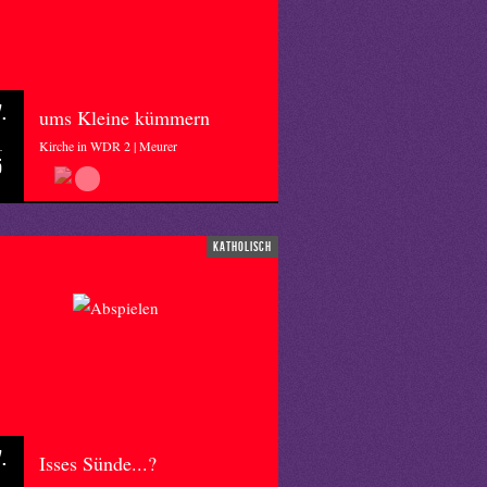
.
ums Kleine kümmern
Kirche in WDR 2 | Meurer
5
katholisch
.
Isses Sünde...?