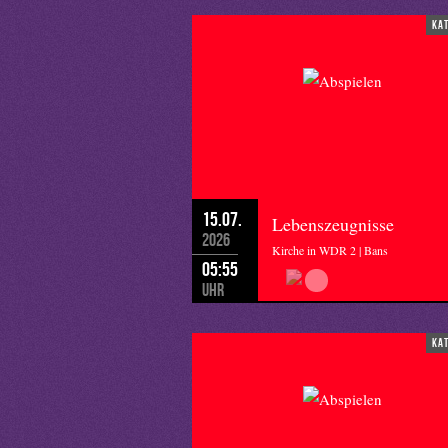
ka
15.07.
Lebenszeugnisse
2026
Kirche in WDR 2 | Bans
05:55
Uhr
ka