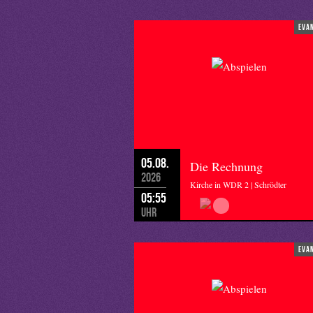
Aber was heißt schon glauben?
Nach dieser Geschichte:
eva
Zuzugeben, dass mein Glaube, bei a
unterstellen – heißt: sowohl, als auch
Ja und Nein.
Vertrauen und Misstrauen.
Glaube und Unglaube.
„Ich glaube, hilf meinem Unglauben“ 
Das reicht.
05.08.
Die Rechnung
2026
Kirche in WDR 2 | Schrödter
05:55
Uhr
eva