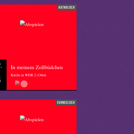
katholisch
.
In meinem Zollbüdchen
Kirche in WDR 2 | Otten
5
evangelisch