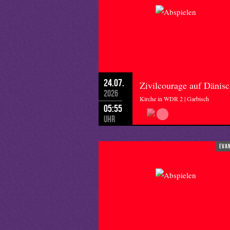
24.07.
Zivilcourage auf Dänis
2026
Kirche in WDR 2 | Garbisch
05:55
Uhr
eva