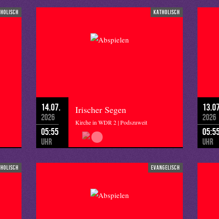
tholisch
katholisch
14.07.
13.07
Irischer Segen
2026
2026
Kirche in WDR 2 | Podszuweit
05:55
05:5
Uhr
Uhr
tholisch
evangelisch