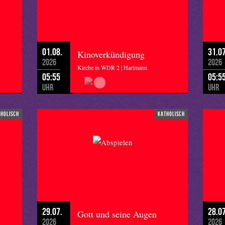
01.08.
31.07
Kinoverkündigung
2026
2026
Kirche in WDR 2 | Hartmann
05:55
05:5
Uhr
Uhr
tholisch
katholisch
29.07.
28.07
Gott und seine Augen
2026
2026