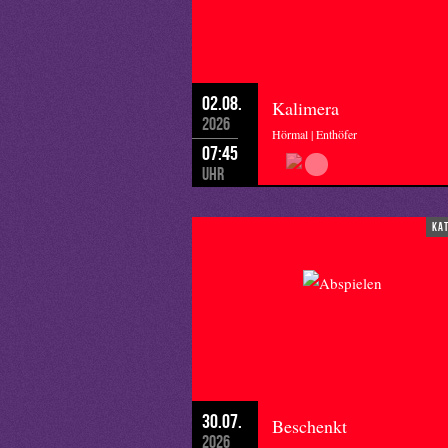
02.08.
Kalimera
2026
Hörmal | Enthöfer
07:45
Uhr
ka
30.07.
Beschenkt
2026