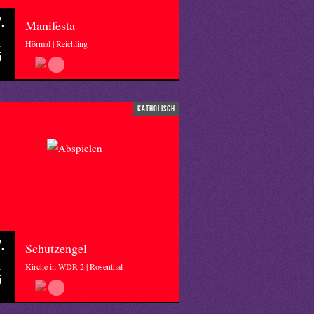
.
Manifesta
Hörmal | Reichling
5
katholisch
.
Schutzengel
Kirche in WDR 2 | Rosenthal
5