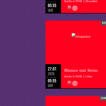
Kirche in WDR 2 | Rosenthal
05:55
Uhr
ka
27.07.
Blumen statt Steine
2026
Kirche in WDR 2 | Otten
05:55
Uhr
eva