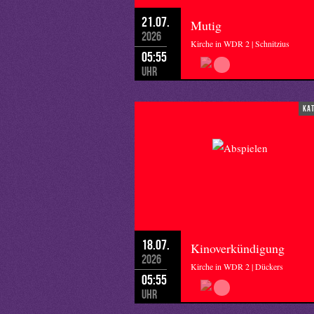
21.07.
Mutig
2026
Kirche in WDR 2 | Schnitzius
05:55
Uhr
ka
18.07.
Kinoverkündigung
2026
Kirche in WDR 2 | Dückers
05:55
Uhr