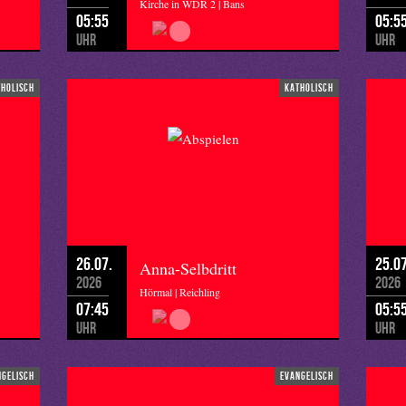
Kirche in WDR 2 | Bans
05:55
05:5
Uhr
Uhr
tholisch
katholisch
26.07.
25.07
Anna-Selbdritt
2026
2026
Hörmal | Reichling
07:45
05:5
Uhr
Uhr
ngelisch
evangelisch