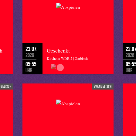
23.07.
22.07
ch
Geschenkt
2026
2026
Kirche in WDR 2 | Garbisch
05:55
05:5
Uhr
Uhr
ngelisch
evangelisch