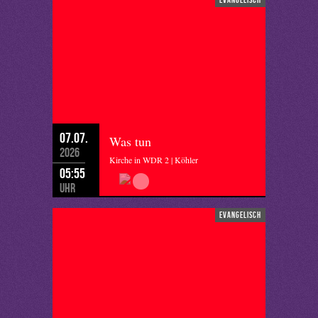
07.07.
Was tun
2026
Kirche in WDR 2 | Köhler
05:55
Uhr
evangelisch