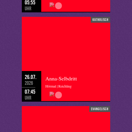
05:55
Uhr
katholisch
26.07.
Anna-Selbdritt
2026
Hörmal | Reichling
07:45
Uhr
evangelisch