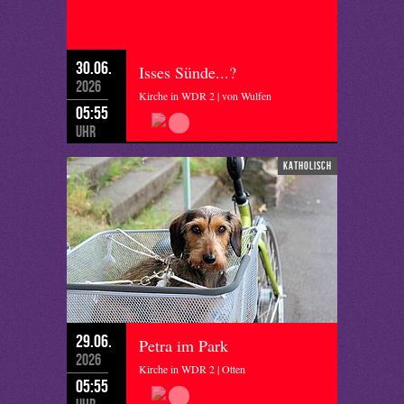
30.06.
Isses Sünde...?
2026
Kirche in WDR 2 | von Wulfen
05:55
Uhr
katholisch
29.06.
Petra im Park
2026
Kirche in WDR 2 | Otten
05:55