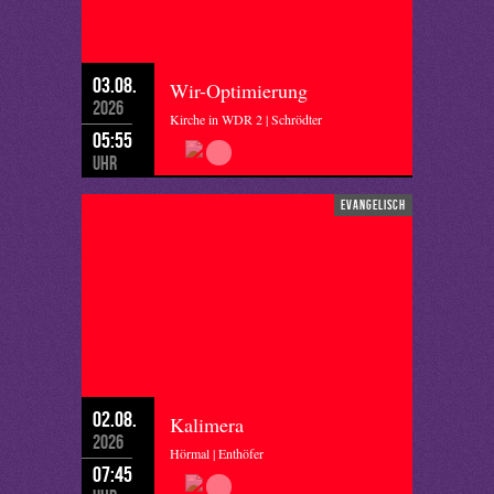
03.08.
Wir-Optimierung
2026
Kirche in WDR 2 | Schrödter
05:55
Uhr
evangelisch
02.08.
Kalimera
2026
Hörmal | Enthöfer
07:45