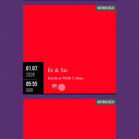
katholisch
01.07.
Er & Sie
2026
Kirche in WDR 2 | Bans
05:55
Uhr
katholisch