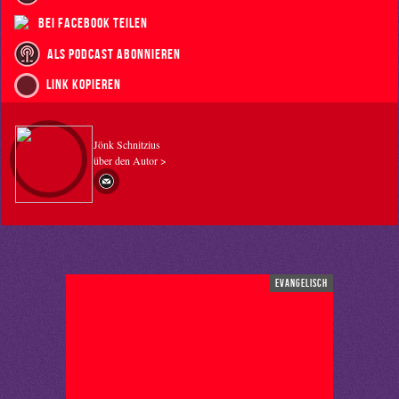
bei Facebook teilen
als Podcast abonnieren
Link kopieren
Jönk Schnitzius
über den Autor >
evangelisch