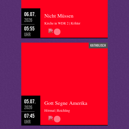
06.07.
Nicht Müssen
2026
Kirche in WDR 2 | Köhler
05:55
Uhr
katholisch
05.07.
Gott Segne Amerika
2026
Hörmal | Reichling
07:45
Uhr