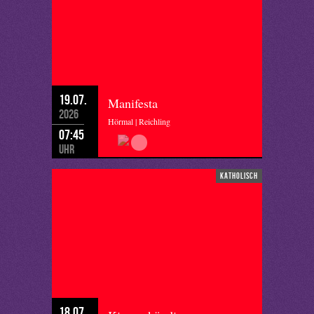
19.07.
Manifesta
2026
Hörmal | Reichling
07:45
Uhr
katholisch
18.07.