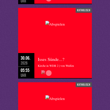
Uhr
katholisch
30.06.
Isses Sünde...?
2026
Kirche in WDR 2 | von Wulfen
05:55
Uhr
katholisch