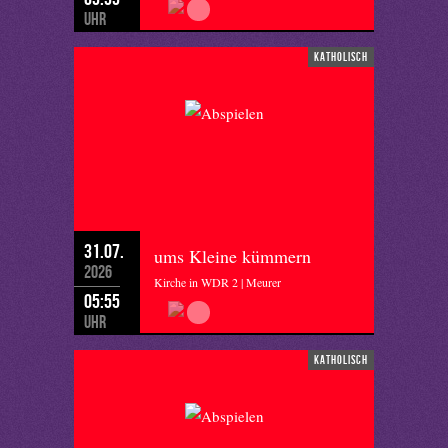
Uhr
katholisch
31.07.
ums Kleine kümmern
2026
Kirche in WDR 2 | Meurer
05:55
Uhr
katholisch