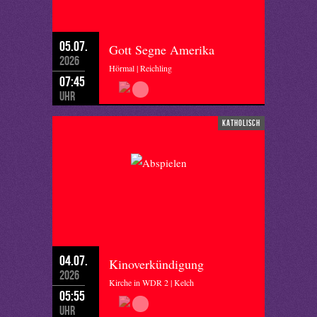
05.07.
Gott Segne Amerika
2026
Hörmal | Reichling
07:45
Uhr
katholisch
04.07.
Kinoverkündigung
2026
Kirche in WDR 2 | Kelch
05:55
Uhr