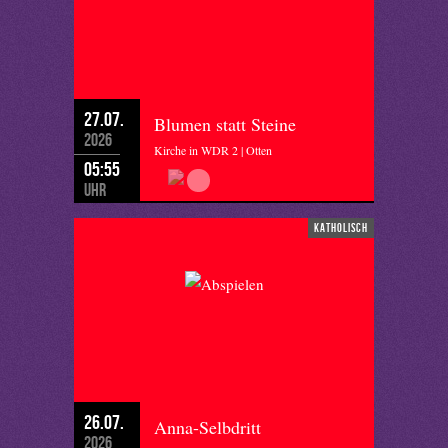
27.07.
Blumen statt Steine
2026
Kirche in WDR 2 | Otten
05:55
Uhr
katholisch
26.07.
Anna-Selbdritt
2026