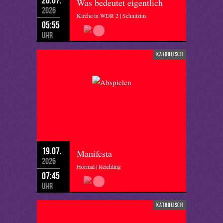
Was bedeutet eigentlich
2026
Kirche in WDR 2 | Schnitzius
05:55
Uhr
katholisch
19.07.
Manifesta
2026
Hörmal | Reichling
07:45
Uhr
katholisch