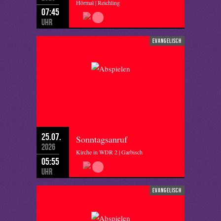
Hörmal | Reichling
07:45
Uhr
evangelisch
25.07.
Sonntagsanruf
2026
Kirche in WDR 2 | Garbisch
05:55
Uhr
evangelisch