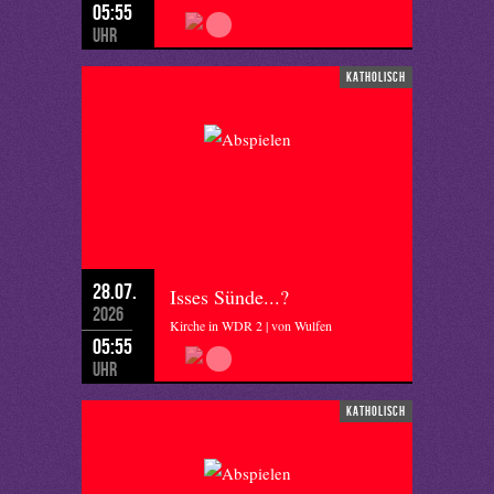
05:55
Uhr
katholisch
28.07.
Isses Sünde...?
2026
Kirche in WDR 2 | von Wulfen
05:55
Uhr
katholisch