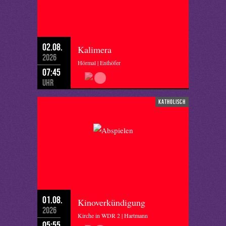
02.08.
Kalimera
2026
Hörmal | Enthöfer
07:45
Uhr
katholisch
01.08.
Kinoverkündigung
2026
Kirche in WDR 2 | Hartmann
05:55