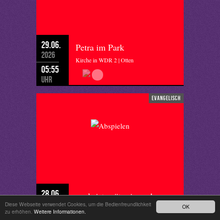
29.06.
Petra im Park
2026
Kirche in WDR 2 | Otten
05:55
Uhr
evangelisch
28.06.
egal- ist später innen!
2026
Diese Webseite verwendet Cookies, um die Bedienfreundlichkeit
OK
Hörmal | Krengel
zu erhöhen.
Weitere Informationen.
07:45