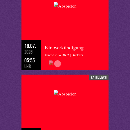
18.07.
Kinoverkündigung
2026
Kirche in WDR 2 | Dückers
05:55
Uhr
katholisch