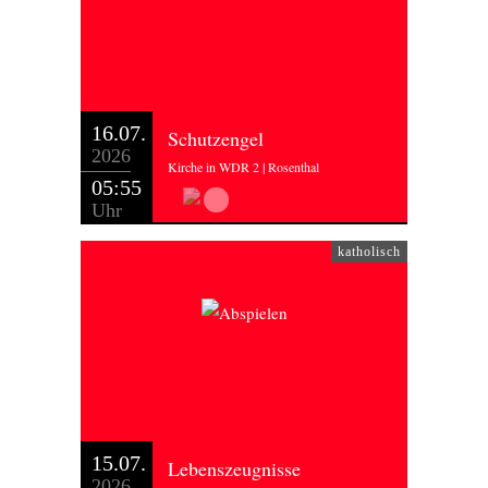
16.07.
Schutzengel
2026
Kirche in WDR 2 | Rosenthal
05:55
Uhr
katholisch
15.07.
Lebenszeugnisse
2026