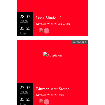
28.07.
Isses Sünde...?
2026
Kirche in WDR 2 | von Wulfen
05:55
Uhr
katholisch
27.07.
Blumen statt Steine
2026
Kirche in WDR 2 | Otten
05:55
Uhr