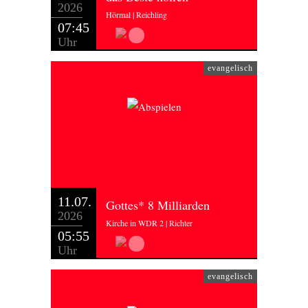
2026
Hörmal | Reichling
07:45
Uhr
evangelisch
11.07.
Gottes* 8 Milliarden
2026
Kirche in WDR 2 | Richter
05:55
Uhr
evangelisch