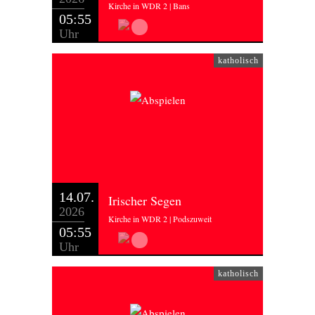
Kirche in WDR 2 | Bans
05:55
Uhr
katholisch
14.07.
Irischer Segen
2026
Kirche in WDR 2 | Podszuweit
05:55
Uhr
katholisch