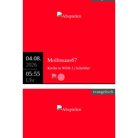
04.08.
Mollimaus67
2026
Kirche in WDR 2 | Schrödter
05:55
Uhr
evangelisch