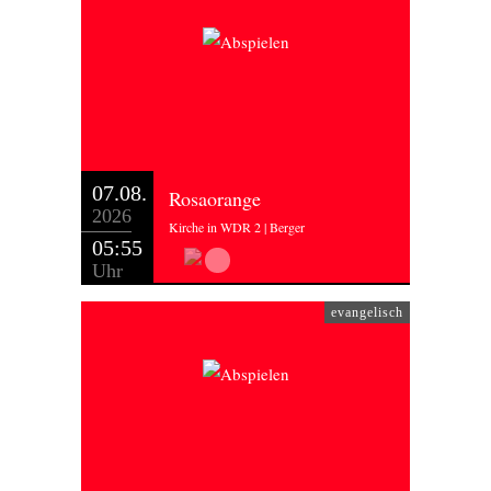
07.08.
Rosaorange
2026
Kirche in WDR 2 | Berger
05:55
Uhr
evangelisch