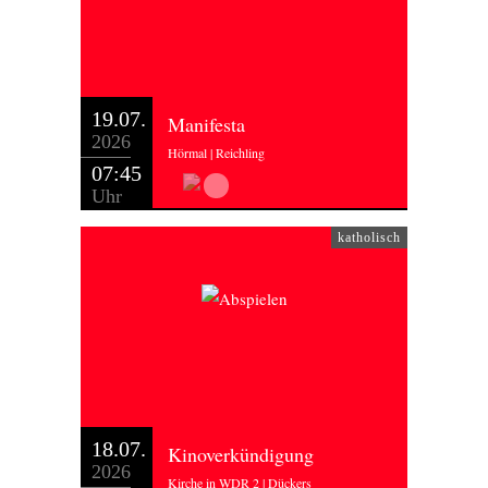
19.07.
Manifesta
2026
Hörmal | Reichling
07:45
Uhr
katholisch
18.07.
Kinoverkündigung
2026
Kirche in WDR 2 | Dückers