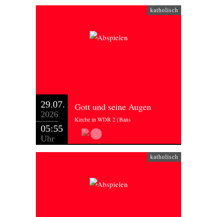
katholisch
29.07.
Gott und seine Augen
2026
Kirche in WDR 2 | Bans
05:55
Uhr
katholisch