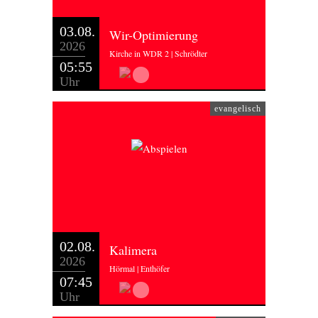
03.08.
Wir-Optimierung
2026
Kirche in WDR 2 | Schrödter
05:55
Uhr
evangelisch
02.08.
Kalimera
2026
Hörmal | Enthöfer
07:45
Uhr