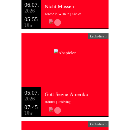
06.07.
Nicht Müssen
2026
Kirche in WDR 2 | Köhler
05:55
Uhr
katholisch
05.07.
Gott Segne Amerika
2026
Hörmal | Reichling
07:45
Uhr
katholisch