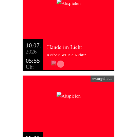
10.07.
Hände im Licht
2026
Kirche in WDR 2 | Richter
05:55
Uhr
evangelisch