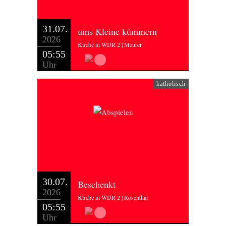
31.07.
ums Kleine kümmern
2026
Kirche in WDR 2 | Meurer
05:55
Uhr
katholisch
30.07.
Beschenkt
2026
Kirche in WDR 2 | Rosenthal
05:55
Uhr