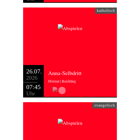
katholisch
26.07.
Anna-Selbdritt
2026
Hörmal | Reichling
07:45
Uhr
evangelisch