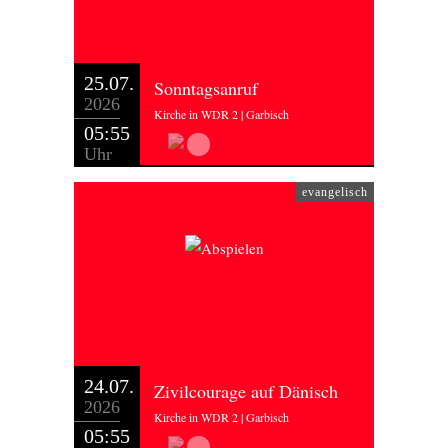
25.07.
Sonntagsanruf
2026
Kirche in WDR 2 | Garbisch
05:55
Uhr
evangelisch
24.07.
Zivilcourage auf Dänisch
2026
Kirche in WDR 2 | Garbisch
05:55