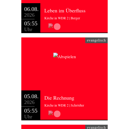
06.08.
Leben im Überfluss
2026
Kirche in WDR 2 | Berger
05:55
Uhr
evangelisch
05.08.
Die Rechnung
2026
Kirche in WDR 2 | Schrödter
05:55
Uhr
evangelisch