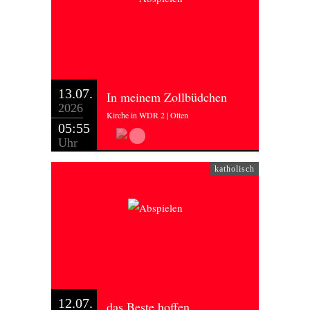
13.07.
In meinem Zollbüdchen
2026
Kirche in WDR 2 | Otten
05:55
Uhr
katholisch
12.07.
das Beste hoffen