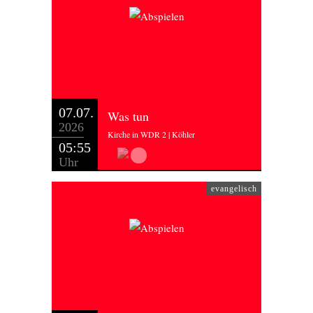
07.07.
Was tun
2026
Kirche in WDR 2 | Köhler
05:55
Uhr
evangelisch