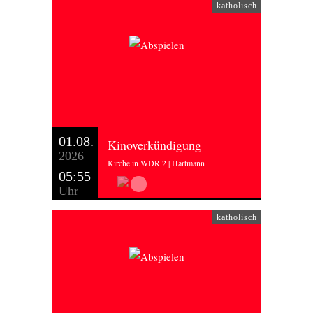
katholisch
01.08.
Kinoverkündigung
2026
Kirche in WDR 2 | Hartmann
05:55
Uhr
katholisch