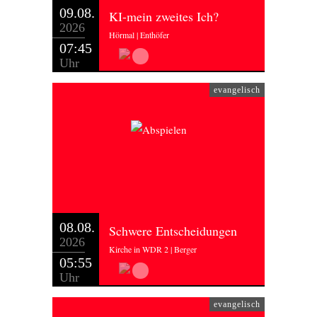
09.08.
KI-mein zweites Ich?
2026
Hörmal | Enthöfer
07:45
Uhr
evangelisch
08.08.
Schwere Entscheidungen
2026
Kirche in WDR 2 | Berger
05:55
Uhr
evangelisch