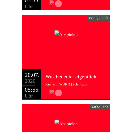
05:55
Uhr
evangelisch
20.07.
Was bedeutet eigentlich
2026
Kirche in WDR 2 | Schnitzius
05:55
Uhr
katholisch