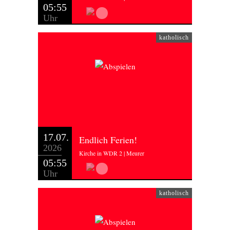
05:55
Uhr
katholisch
17.07.
Endlich Ferien!
2026
Kirche in WDR 2 | Meurer
05:55
Uhr
katholisch