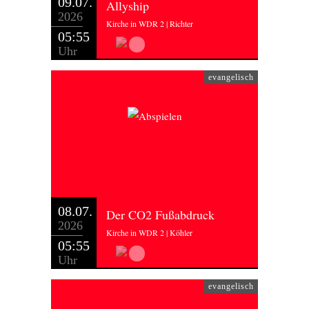
09.07.
Allyship
2026
Kirche in WDR 2 | Richter
05:55
Uhr
evangelisch
08.07.
Der CO2 Fußabdruck
2026
Kirche in WDR 2 | Köhler
05:55
Uhr
evangelisch