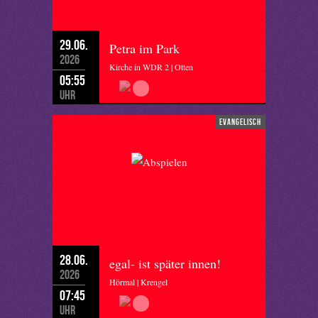
29.06.
Petra im Park
2026
Kirche in WDR 2 | Otten
05:55
Uhr
evangelisch
28.06.
egal- ist später innen!
2026
Hörmal | Krengel
07:45
Uhr