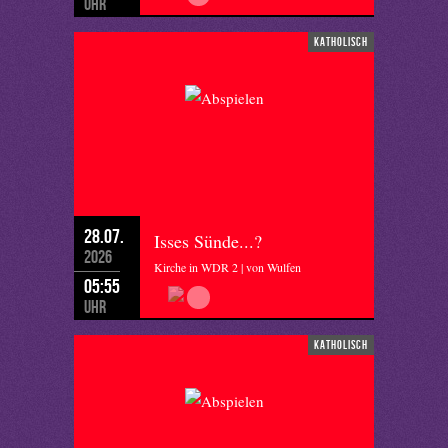
Uhr
katholisch
28.07.
Isses Sünde...?
2026
Kirche in WDR 2 | von Wulfen
05:55
Uhr
katholisch