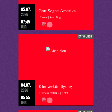
05.07.
Gott Segne Amerika
2026
Hörmal | Reichling
07:45
Uhr
katholisch
04.07.
Kinoverkündigung
2026
Kirche in WDR 2 | Kelch
05:55
Uhr