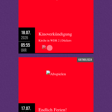
18.07.
Kinoverkündigung
2026
Kirche in WDR 2 | Dückers
05:55
Uhr
katholisch
17.07.
Endlich Ferien!