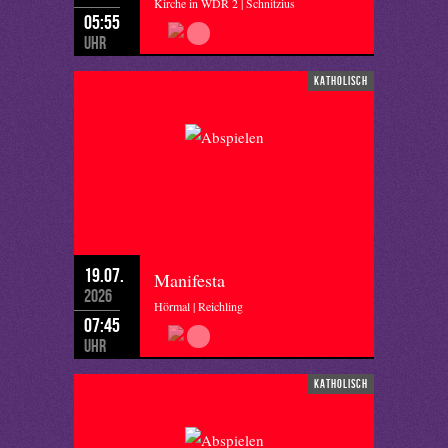
Kirche in WDR 2 | Schnitzius
05:55
Uhr
katholisch
19.07.
Manifesta
2026
Hörmal | Reichling
07:45
Uhr
katholisch