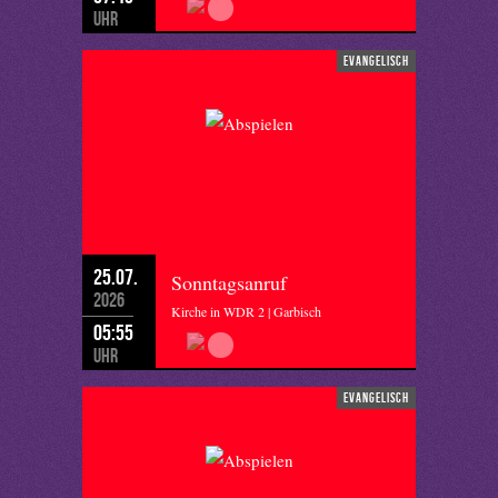
Uhr
evangelisch
25.07.
Sonntagsanruf
2026
Kirche in WDR 2 | Garbisch
05:55
Uhr
evangelisch