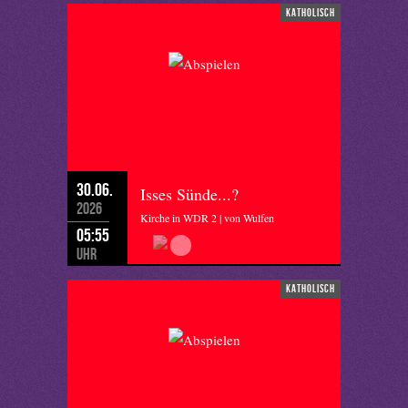
katholisch
30.06.
Isses Sünde...?
2026
Kirche in WDR 2 | von Wulfen
05:55
Uhr
katholisch