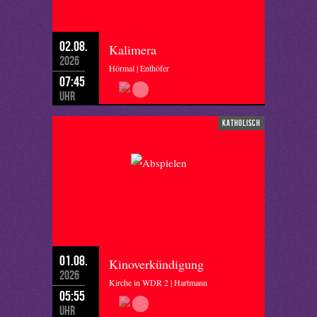
02.08.
Kalimera
2026
Hörmal | Enthöfer
07:45
Uhr
katholisch
01.08.
Kinoverkündigung
2026
Kirche in WDR 2 | Hartmann
05:55
Uhr