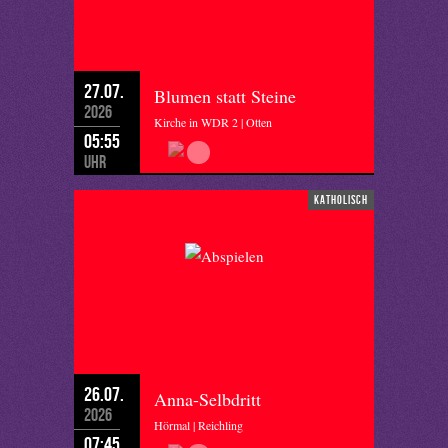
27.07.
Blumen statt Steine
2026
Kirche in WDR 2 | Otten
05:55
Uhr
katholisch
26.07.
Anna-Selbdritt
2026
Hörmal | Reichling
07:45