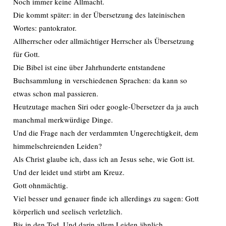
Noch immer keine Allmacht.
Die kommt später: in der Übersetzung des lateinischen
Wortes: pantokrator.
Allherrscher oder allmächtiger Herrscher als Übersetzung
für Gott.
Die Bibel ist eine über Jahrhunderte entstandene
Buchsammlung in verschiedenen Sprachen: da kann so
etwas schon mal passieren.
Heutzutage machen Siri oder google-Übersetzer da ja auch
manchmal merkwürdige Dinge.
Und die Frage nach der verdammten Ungerechtigkeit, dem
himmelschreienden Leiden?
Als Christ glaube ich, dass ich an Jesus sehe, wie Gott ist.
Und der leidet und stirbt am Kreuz.
Gott ohnmächtig.
Viel besser und genauer finde ich allerdings zu sagen: Gott
körperlich und seelisch verletzlich.
Bis in den Tod. Und darin allem Leiden ähnlich.