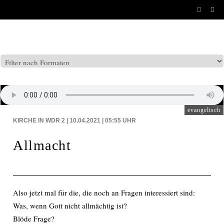
BEITRÄGE AUF: WDR2
evangelisch
KIRCHE IN WDR 2 | 10.04.2021 | 05:55
UHR
Allmacht
Also jetzt mal für die, die noch an Fragen interessiert sind:
Was, wenn Gott nicht allmächtig ist?
Blöde Frage?