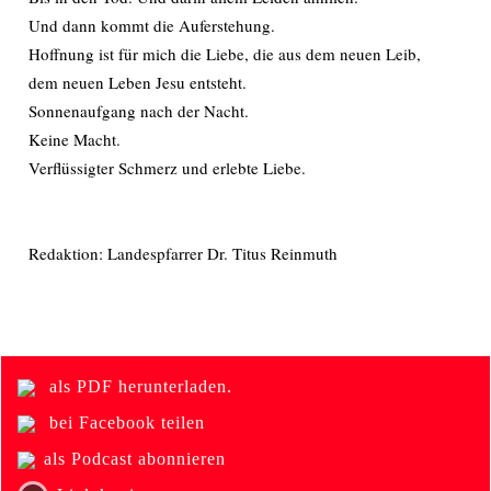
Und dann kommt die Auferstehung.
Hoffnung ist für mich die Liebe, die aus dem neuen Leib,
dem neuen Leben Jesu entsteht.
Sonnenaufgang nach der Nacht.
Keine Macht.
Verflüssigter Schmerz und erlebte Liebe.
Redaktion: Landespfarrer Dr. Titus Reinmuth
als PDF herunterladen.
bei Facebook teilen
als Podcast abonnieren