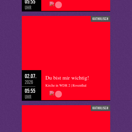
05:55
Uhr
katholisch
02.07.
Du bist mir wichtig!
2026
Kirche in WDR 2 | Rosenthal
05:55
Uhr
katholisch