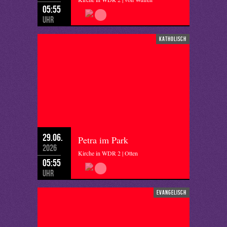
05:55
Uhr
katholisch
29.06.
Petra im Park
2026
Kirche in WDR 2 | Otten
05:55
Uhr
evangelisch