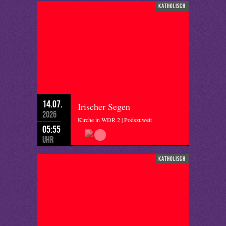
katholisch
14.07.
Irischer Segen
2026
Kirche in WDR 2 | Podszuweit
05:55
Uhr
katholisch