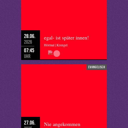
28.06.
egal- ist später innen!
2026
Hörmal | Krengel
07:45
Uhr
evangelisch
27.06.
Nie angekommen