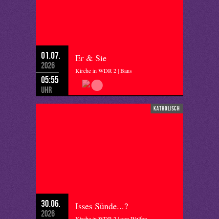
01.07.
Er & Sie
2026
Kirche in WDR 2 | Bans
05:55
Uhr
katholisch
30.06.
Isses Sünde...?
2026
Kirche in WDR 2 | von Wulfen