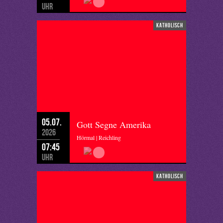
Uhr
katholisch
05.07.
Gott Segne Amerika
2026
Hörmal | Reichling
07:45
Uhr
katholisch