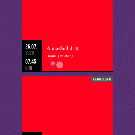
26.07.
Anna-Selbdritt
2026
Hörmal | Reichling
07:45
Uhr
evangelisch