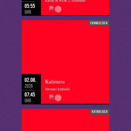
Kirche in WDR 2 | Schrödter
05:55
Uhr
evangelisch
02.08.
Kalimera
2026
Hörmal | Enthöfer
07:45
Uhr
katholisch