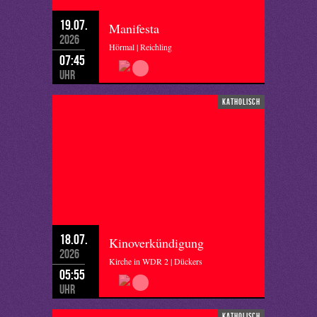
19.07.
Manifesta
2026
Hörmal | Reichling
07:45
Uhr
katholisch
18.07.
Kinoverkündigung
2026
Kirche in WDR 2 | Dückers
05:55
Uhr
katholisch