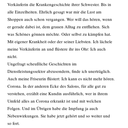
Verkäuferin die Krankengeschichte ihrer Schwester. Bis in
alle Einzelheiten. Ehrlich gesagt war mir die Lust am
Shoppen auch schon vergangen. Wer will das hören, wenn
er gerade dabei ist, dem grauen Alltag zu entfliehen. Sich
was Schönes gönnen möchte. Oder selbst zu kämpfen hat.
Mit eigener Krankheit oder der seiner Liebsten. Ich lächele
meine Verkäuferin an und flüstere ihr ins Ohr: Ich auch
nicht.
Ungefragt scheußliche Geschichten im
Dienstleistungssektor abzusondern, finde ich unerträglich.
Auch meine Friseurin flüstert: Ich kann es nicht mehr hören.
Corona. In der anderen Ecke des Salons, für alle gut zu
verstehen, erzählt eine Kundin ausführlich, wer in ihrem
Umfeld alles an Corona erkrankt ist und mit welchen
Folgen. Und im Übrigen habe die Impfung ja auch
Nebenwirkungen. Sie habe jetzt gehört und so weiter und
so fort.