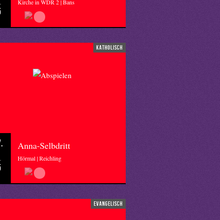
Kirche in WDR 2 | Bans
5
katholisch
.
Anna-Selbdritt
Hörmal | Reichling
5
evangelisch