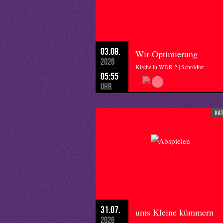
03.08.
Wir-Optimierung
2026
Kirche in WDR 2 | Schrödter
05:55
Uhr
ka
31.07.
ums Kleine kümmern
2026