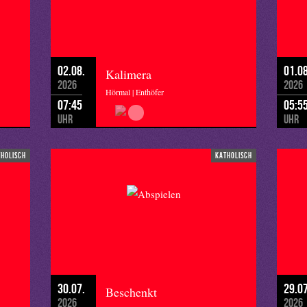
02.08.
01.08
Kalimera
2026
2026
Hörmal | Enthöfer
07:45
05:5
Uhr
Uhr
tholisch
katholisch
30.07.
29.07
Beschenkt
2026
2026