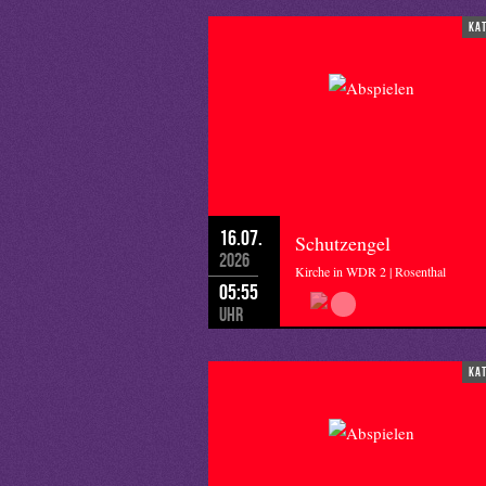
ka
16.07.
Schutzengel
2026
Kirche in WDR 2 | Rosenthal
05:55
Uhr
ka