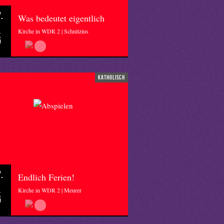
.
Was bedeutet eigentlich
Kirche in WDR 2 | Schnitzius
5
katholisch
.
Endlich Ferien!
Kirche in WDR 2 | Meurer
5