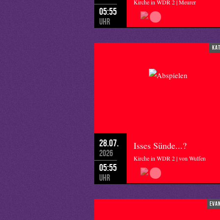
Kirche in WDR 2 | Meurer
05:55
Uhr
ka
28.07.
Isses Sünde...?
2026
Kirche in WDR 2 | von Wulfen
05:55
Uhr
eva