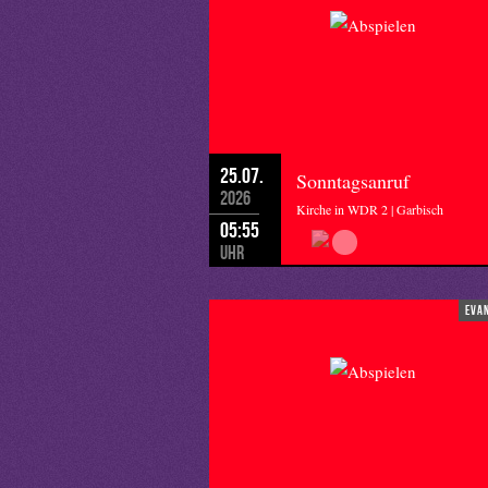
25.07.
Sonntagsanruf
2026
Kirche in WDR 2 | Garbisch
05:55
Uhr
eva