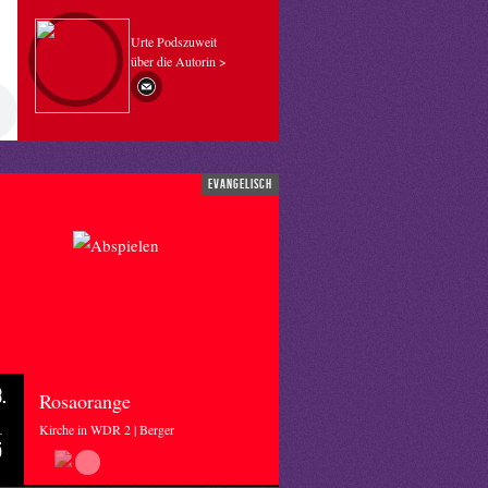
Urte Podszuweit
über die Autorin >
evangelisch
.
Rosaorange
Kirche in WDR 2 | Berger
5