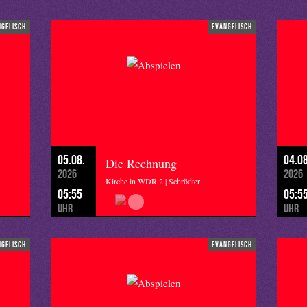
er verkleideten Kinder, war da tief in mir ein kleines Kribbeln zu
ngelisch
evangelisch
laub rein in meinen Alltag. Ein Kribbeln, das ich Ihnen allen auch
Jahr!
05.08.
04.08
Die Rechnung
2026
2026
Kirche in WDR 2 | Schrödter
05:55
05:5
Uhr
Uhr
ngelisch
evangelisch