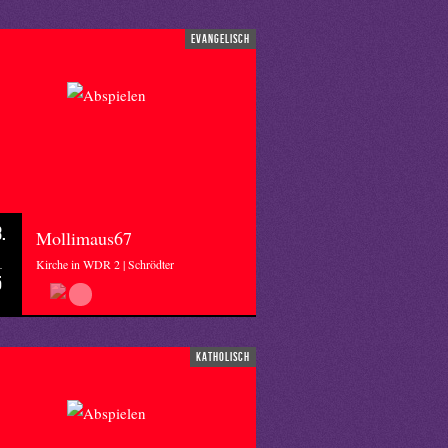
evangelisch
.
Mollimaus67
Kirche in WDR 2 | Schrödter
5
katholisch