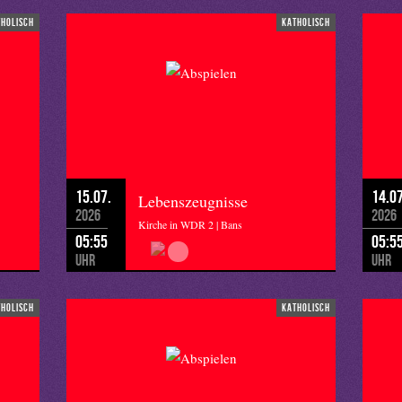
tholisch
katholisch
15.07.
14.07
Lebenszeugnisse
2026
2026
Kirche in WDR 2 | Bans
05:55
05:5
Uhr
Uhr
tholisch
katholisch