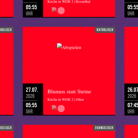
Kirche in WDR 2 | Rosenthal
05:55
05:5
Uhr
Uhr
tholisch
katholisch
27.07.
26.07
Blumen statt Steine
2026
2026
Kirche in WDR 2 | Otten
05:55
07:4
Uhr
Uhr
ngelisch
evangelisch