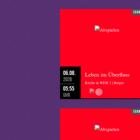
umgeben von all den Glücksgefühlen d
spüren...
eva
... und das nehme ich mit aus dem Ur
wünsche, an vielen, vielen Tagen im 
06.08.
Leben im Überfluss
2026
Kirche in WDR 2 | Berger
05:55
Uhr
eva