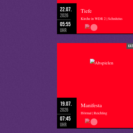
22.07.
Tiefe
2026
Kirche in WDR 2 | Schnitzius
05:55
Uhr
ka
19.07.
Manifesta
2026
Hörmal | Reichling
07:45
Uhr