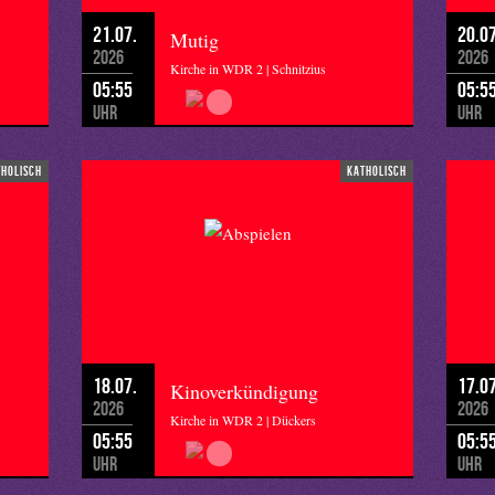
21.07.
20.07
Mutig
2026
2026
Kirche in WDR 2 | Schnitzius
05:55
05:5
Uhr
Uhr
tholisch
katholisch
18.07.
17.07
Kinoverkündigung
2026
2026
Kirche in WDR 2 | Dückers
05:55
05:5
Uhr
Uhr