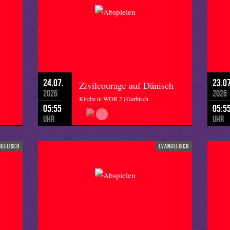
24.07.
23.07
Zivilcourage auf Dänisch
2026
2026
Kirche in WDR 2 | Garbisch
05:55
05:5
Uhr
Uhr
ngelisch
evangelisch