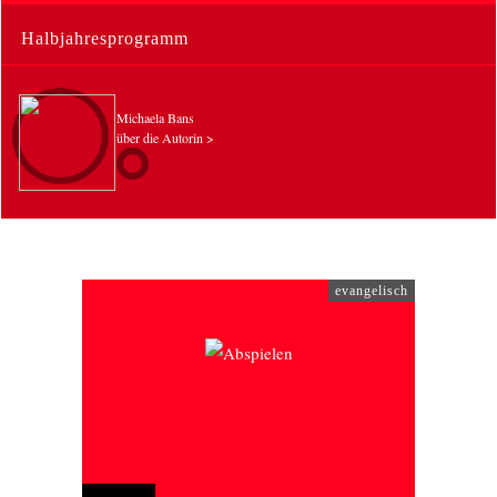
Halbjahresprogramm
Michaela Bans
über die Autorin >
evangelisch