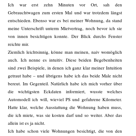
Ich war erst zehn Minuten vor Ort, sah den
Gebrauchtwagen zum ersten Mal und war trotzdem längst
entschieden. Ebenso war es bei meiner Wohnung, da stand
meine Unterschrift unterm Mietvertrag, noch bevor ich sie
von innen besichtigen konnte. Der Blick durchs Fenster
reichte mir.
Ziemlich leichtsinnig, könne man meinen, naiv womöglich
auch. Ich nenne es intuitiv. Diese beiden Begebenheiten
sind zwei Beispiele, in denen ich ganz klar meiner Intuition
getraut habe – und übrigens habe ich das beide Male nicht
bereut. Im Gegenteil. Natürlich habe ich mich vorher über
die wichtigsten Eckdaten informiert, wusste welches
Automodell ich will, wieviel PS und gefahrene Kilometer.
Hatte klar, welche Ausstattung die Wohnung haben muss,
die ich miete, was sie kosten darf und so weiter. Aber das
allein ist es ja nicht.
Ich habe schon viele Wohnungen besichtigt, die von den