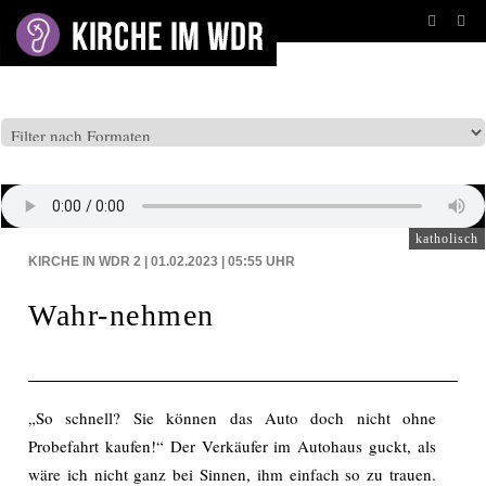
BEITRÄGE AUF: WDR2
katholisch
KIRCHE IN WDR 2 | 01.02.2023 | 05:55
UHR
Wahr-nehmen
„So schnell? Sie können das Auto doch nicht ohne
Probefahrt kaufen!“ Der Verkäufer im Autohaus guckt, als
wäre ich nicht ganz bei Sinnen, ihm einfach so zu trauen.