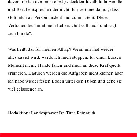
davon, ob ich dem mir selbst gesteckten Idealbild in Familie
und Beruf entspreche oder nicht. Ich vertraue darauf, dass
Gott mich als Person ansieht und zu mir steht. Dieses
Vertrauen bestimmt mein Leben. Gott will mich und sagt
„ich bin da“.
Was heißt das für meinen Alltag? Wenn mir mal wieder
alles zuviel wird, werde ich mich stoppen, für einen kurzen
Moment meine Hände falten und mich an diese Kraftquelle
erinneren. Dadurch werden die Aufgaben nicht kleiner, aber
ich habe wieder festen Boden unter den Füßen und gehe sie
viel gelassener an.
Redaktion:
Landespfarrer Dr. Titus Reinmuth