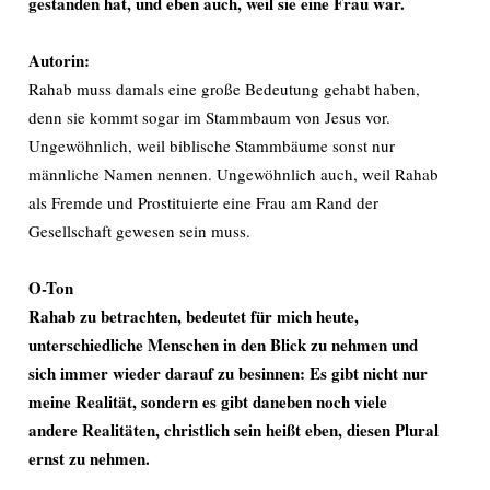
gestanden hat, und eben auch, weil sie eine Frau war.
Autorin:
Rahab muss damals eine große Bedeutung gehabt haben,
denn sie kommt sogar im Stammbaum von Jesus vor.
Ungewöhnlich, weil biblische Stammbäume sonst nur
männliche Namen nennen. Ungewöhnlich auch, weil Rahab
als Fremde und Prostituierte eine Frau am Rand der
Gesellschaft gewesen sein muss.
O-Ton
Rahab zu betrachten, bedeutet für mich heute,
unterschiedliche Menschen in den Blick zu nehmen und
sich immer wieder darauf zu besinnen: Es gibt nicht nur
meine Realität, sondern es gibt daneben noch viele
andere Realitäten, christlich sein heißt eben, diesen Plural
ernst zu nehmen.