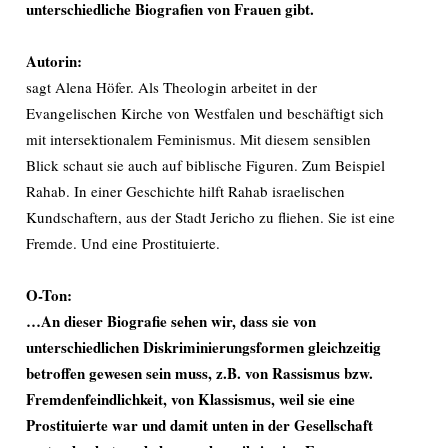
unterschiedliche Biografien von Frauen gibt.
Autorin:
sagt Alena Höfer. Als Theologin arbeitet in der
Evangelischen Kirche von Westfalen und beschäftigt sich
mit intersektionalem Feminismus. Mit diesem sensiblen
Blick schaut sie auch auf biblische Figuren. Zum Beispiel
Rahab. In einer Geschichte hilft Rahab israelischen
Kundschaftern, aus der Stadt Jericho zu fliehen. Sie ist eine
Fremde. Und eine Prostituierte.
O-Ton:
…An dieser Biografie sehen wir, dass sie von
unterschiedlichen Diskriminierungsformen gleichzeitig
betroffen gewesen sein muss, z.B. von Rassismus bzw.
Fremdenfeindlichkeit, von Klassismus, weil sie eine
Prostituierte war und damit unten in der Gesellschaft