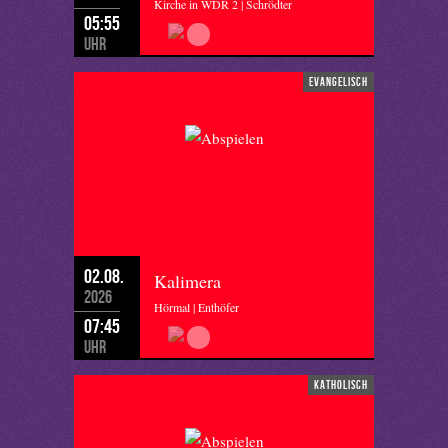
Kirche in WDR 2 | Schrödter
05:55
Uhr
evangelisch
02.08.
Kalimera
2026
Hörmal | Enthöfer
07:45
Uhr
katholisch