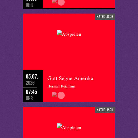
Uhr
katholisch
05.07.
Gott Segne Amerika
2026
Hörmal | Reichling
07:45
Uhr
katholisch