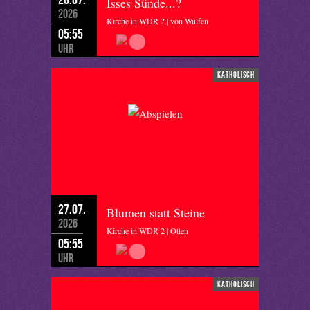
Isses Sünde...?
2026
Kirche in WDR 2 | von Wulfen
05:55
Uhr
katholisch
27.07.
Blumen statt Steine
2026
Kirche in WDR 2 | Otten
05:55
Uhr
katholisch