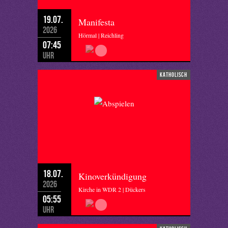
19.07.
Manifesta
2026
Hörmal | Reichling
07:45
Uhr
katholisch
18.07.
Kinoverkündigung
2026
Kirche in WDR 2 | Dückers
05:55
Uhr