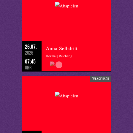
26.07.
Anna-Selbdritt
2026
Hörmal | Reichling
07:45
Uhr
evangelisch