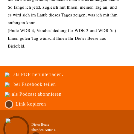
So fange ich jetzt, zugleich mit Ihnen, meinen Tag an, und
es wird sich im Laufe dieses Tages zeigen, was ich mit ihm
anfangen kann.
(Ende WDR 4, Verabschiedung für WDR 3 und WDR 5: )
Einen guten Tag wünscht Ihnen Ihr Dieter Beese aus
Bielefeld.
als PDF herunterladen.
bei Facebook teilen
als Podcast abonnieren
Link kopieren
Dieter Beese
über den Autor >