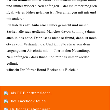
und immer wieder." Neu anfangen – das ist immer möglich.
Egal, wie es bisher gelaufen ist. Neu anfangen mit mir und
mit anderen.
Ich hab das alte Auto also sauber gemacht und meine
Sachen alle raus geräumt. Manches davon kommt ja dann
auch in das neue. Dann ist es nicht so fremd, dann ist noch
etwas vom Vertrauten da. Und ich rette etwas von dem
vergangenen Abschnitt mit hinüber in den Neuanfang.
Neu anfangen - dass Ihnen und mir das immer wieder
gelingt,
wünscht Ihr Pfarrer Bernd Becker aus Bielefeld.
als PDF herunterladen.
bei Facebook teilen
als Podcast abonnieren