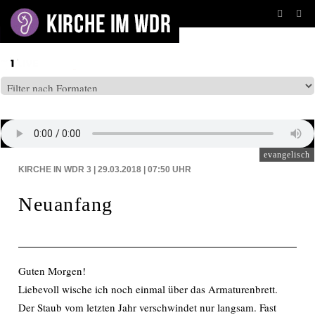
BEITRÄGE AUF: WDR3
evangelisch
KIRCHE IN WDR 3 | 29.03.2018 | 07:50
UHR
Neuanfang
Guten Morgen!
Liebevoll wische ich noch einmal über das Armaturenbrett.
Der Staub vom letzten Jahr verschwindet nur langsam. Fast