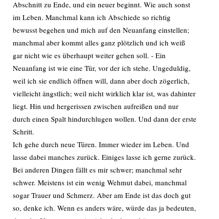
Abschnitt zu Ende, und ein neuer beginnt. Wie auch sonst
im Leben. Manchmal kann ich Abschiede so richtig
bewusst begehen und mich auf den Neuanfang einstellen;
manchmal aber kommt alles ganz plötzlich und ich weiß
gar nicht wie es überhaupt weiter gehen soll. - Ein
Neuanfang ist wie eine Tür, vor der ich stehe. Ungeduldig,
weil ich sie endlich öffnen will, dann aber doch zögerlich,
vielleicht ängstlich; weil nicht wirklich klar ist, was dahinter
liegt. Hin und hergerissen zwischen aufreißen und nur
durch einen Spalt hindurchlugen wollen. Und dann der erste
Schritt.
Ich gehe durch neue Türen. Immer wieder im Leben. Und
lasse dabei manches zurück. Einiges lasse ich gerne zurück.
Bei anderen Dingen fällt es mir schwer; manchmal sehr
schwer. Meistens ist ein wenig Wehmut dabei, manchmal
sogar Trauer und Schmerz. Aber am Ende ist das doch gut
so, denke ich. Wenn es anders wäre, würde das ja bedeuten,