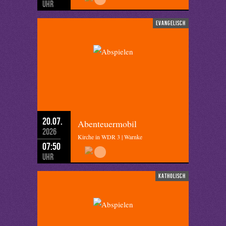
Uhr
evangelisch
20.07.
Abenteuermobil
2026
Kirche in WDR 3 | Warnke
07:50
Uhr
katholisch