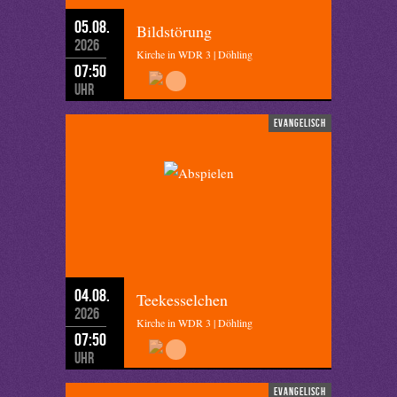
05.08.
Bildstörung
2026
Kirche in WDR 3 | Döhling
07:50
Uhr
evangelisch
04.08.
Teekesselchen
2026
Kirche in WDR 3 | Döhling
07:50
Uhr
evangelisch