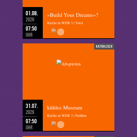
01.08.
»Build Your Dreams«?
2026
Kirche in WDR 3 | Verst
07:50
Uhr
katholisch
31.07.
kühles Museum
2026
Kirche in WDR 3 | Nelißen
07:50
Uhr