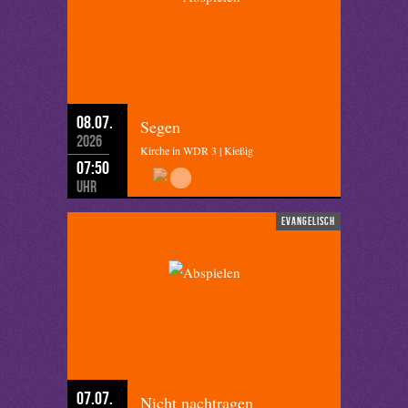
08.07.
Segen
2026
Kirche in WDR 3 | Kießig
07:50
Uhr
evangelisch
07.07.
Nicht nachtragen