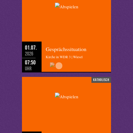
01.07.
Gesprächssituation
2026
Kirche in WDR 3 | Wiesel
07:50
Uhr
katholisch