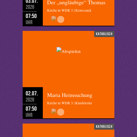
03.07.
Der „ungläubige“ Thomas
2026
Kirche in WDR 3 | Krawczack
07:50
Uhr
katholisch
02.07.
Maria Heimsuchung
2026
Kirche in WDR 3 | Klashörster
07:50
Uhr
katholisch