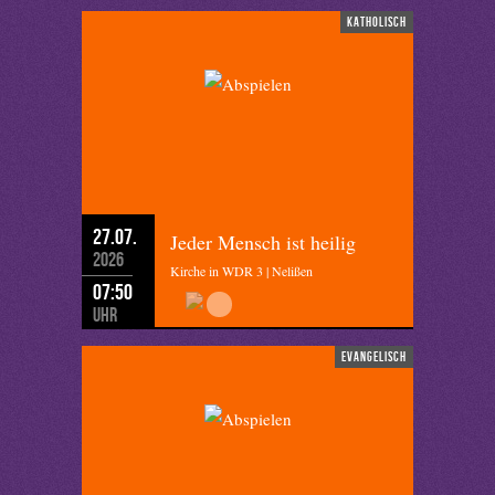
katholisch
27.07.
Jeder Mensch ist heilig
2026
Kirche in WDR 3 | Nelißen
07:50
Uhr
evangelisch