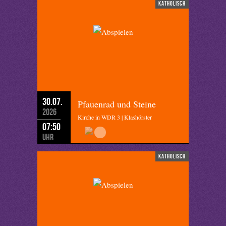
katholisch
30.07.
Pfauenrad und Steine
2026
Kirche in WDR 3 | Klashörster
07:50
Uhr
katholisch