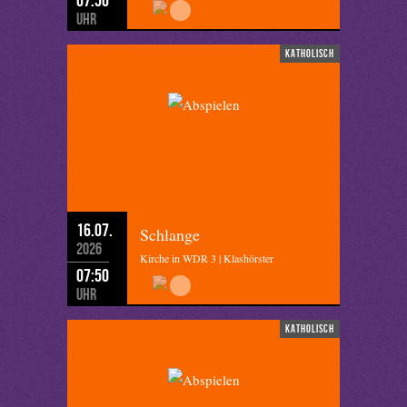
Uhr
katholisch
16.07.
Schlange
2026
Kirche in WDR 3 | Klashörster
07:50
Uhr
katholisch