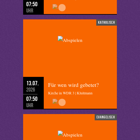
07:50
Uhr
katholisch
13.07.
Für wen wird gebetet?
2026
Kirche in WDR 3 | Kluitmann
07:50
Uhr
evangelisch