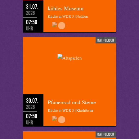
31.07.
kühles Museum
2026
Kirche in WDR 3 | Nelißen
07:50
Uhr
katholisch
30.07.
Pfauenrad und Steine
2026
Kirche in WDR 3 | Klashörster
07:50
Uhr
katholisch