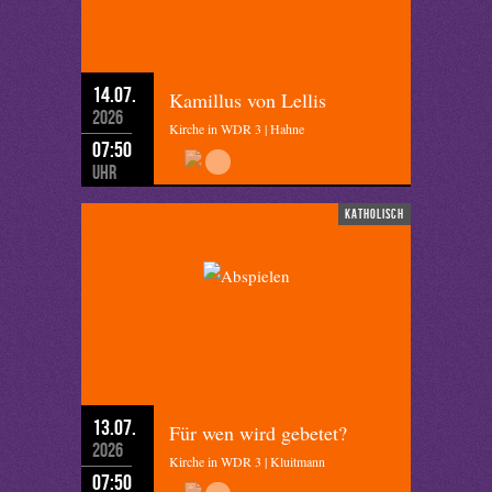
14.07.
Kamillus von Lellis
2026
Kirche in WDR 3 | Hahne
07:50
Uhr
katholisch
13.07.
Für wen wird gebetet?
2026
Kirche in WDR 3 | Kluitmann
07:50