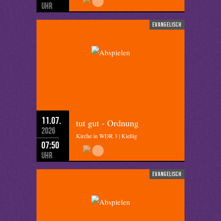
Uhr
evangelisch
11.07.
tut gut - Ordnung
2026
Kirche in WDR 3 | Kießig
07:50
Uhr
evangelisch