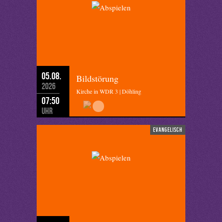
05.08.
Bildstörung
2026
Kirche in WDR 3 | Döhling
07:50
Uhr
evangelisch