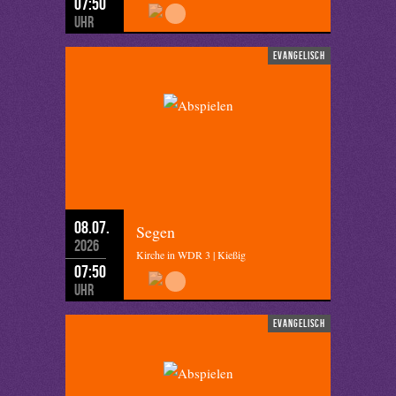
07:50
Uhr
evangelisch
08.07.
Segen
2026
Kirche in WDR 3 | Kießig
07:50
Uhr
evangelisch