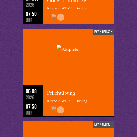
Gottes Luftikusse
2026
Kirche in WDR 3 | Döhling
07:50
Uhr
evangelisch
06.08.
Pflichtübung
2026
Kirche in WDR 3 | Döhling
07:50
Uhr
evangelisch