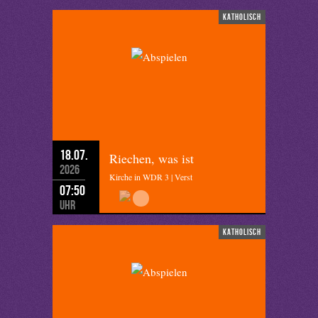
katholisch
18.07.
Riechen, was ist
2026
Kirche in WDR 3 | Verst
07:50
Uhr
katholisch