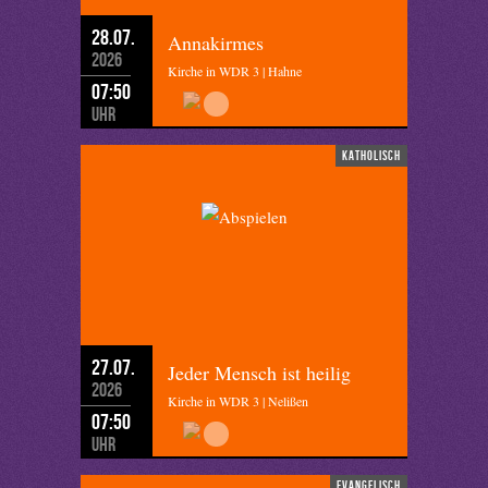
28.07.
Annakirmes
2026
Kirche in WDR 3 | Hahne
07:50
Uhr
katholisch
27.07.
Jeder Mensch ist heilig
2026
Kirche in WDR 3 | Nelißen
07:50
Uhr
evangelisch