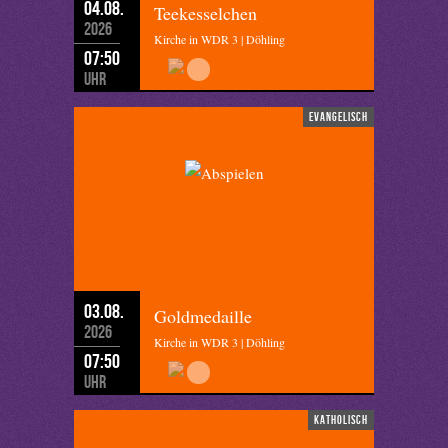
04.08.
Teekesselchen
2026
Kirche in WDR 3 | Döhling
07:50
Uhr
evangelisch
03.08.
Goldmedaille
2026
Kirche in WDR 3 | Döhling
07:50
Uhr
katholisch