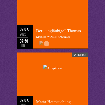
03.07.
Der „ungläubige“ Thomas
2026
Kirche in WDR 3 | Krawczack
07:50
Uhr
katholisch
02.07.
Maria Heimsuchung