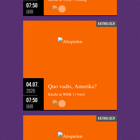
07:50
Uhr
katholisch
04.07.
Quo vadis, Amerika?
2026
Kirche in WDR 3 | Verst
07:50
Uhr
katholisch