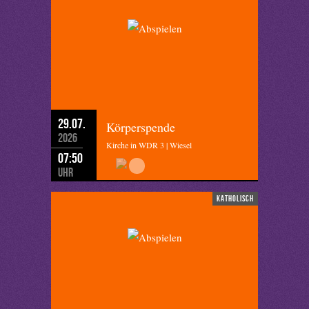
29.07.
Körperspende
2026
Kirche in WDR 3 | Wiesel
07:50
Uhr
katholisch