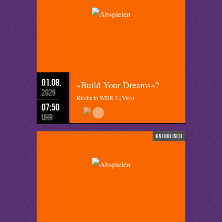
01.08.
»Build Your Dreams«?
2026
Kirche in WDR 3 | Verst
07:50
Uhr
katholisch