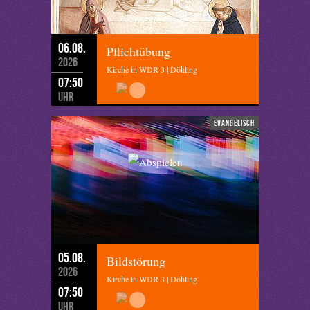
06.08.
Pflichtübung
2026
Kirche in WDR 3 | Döhling
07:50
Uhr
evangelisch
05.08.
Bildstörung
2026
Kirche in WDR 3 | Döhling
07:50
Uhr