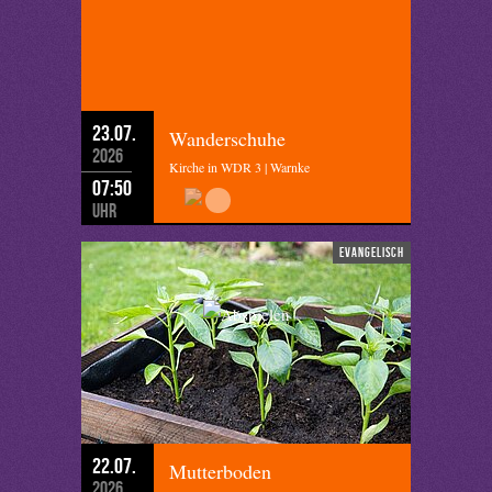
23.07.
Wanderschuhe
2026
Kirche in WDR 3 | Warnke
07:50
Uhr
evangelisch
22.07.
Mutterboden
2026