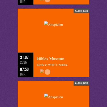
Uhr
katholisch
31.07.
kühles Museum
2026
Kirche in WDR 3 | Nelißen
07:50
Uhr
katholisch