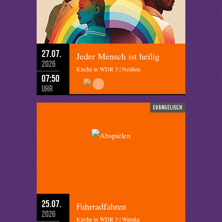
27.07.
Jeder Mensch ist heilig
2026
Kirche in WDR 3 | Nelißen
07:50
Uhr
evangelisch
25.07.
Fahrradfahren
2026
Kirche in WDR 3 | Warnke