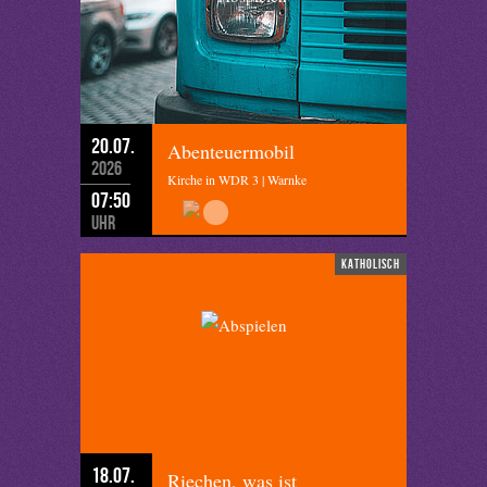
20.07.
Abenteuermobil
2026
Kirche in WDR 3 | Warnke
07:50
Uhr
katholisch
18.07.
Riechen, was ist