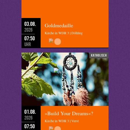
03.08.
Goldmedaille
2026
Kirche in WDR 3 | Döhling
07:50
Uhr
katholisch
01.08.
»Build Your Dreams«?
2026
Kirche in WDR 3 | Verst
07:50