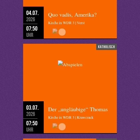
04.07.
Quo vadis, Amerika?
2026
Kirche in WDR 3 | Verst
07:50
Uhr
katholisch
03.07.
Der „ungläubige“ Thomas
2026
Kirche in WDR 3 | Krawczack
07:50
Uhr