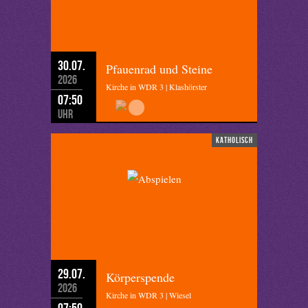
30.07.
Pfauenrad und Steine
2026
Kirche in WDR 3 | Klashörster
07:50
Uhr
katholisch
29.07.
Körperspende
2026
Kirche in WDR 3 | Wiesel
07:50