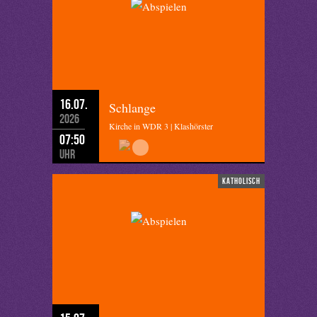
16.07.
Schlange
2026
Kirche in WDR 3 | Klashörster
07:50
Uhr
katholisch