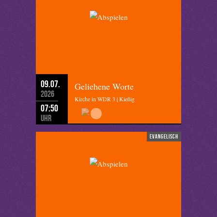
09.07.
Geliehene Worte
2026
Kirche in WDR 3 | Kießig
07:50
Uhr
evangelisch