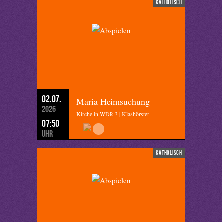
katholisch
02.07.
Maria Heimsuchung
2026
Kirche in WDR 3 | Klashörster
07:50
Uhr
katholisch