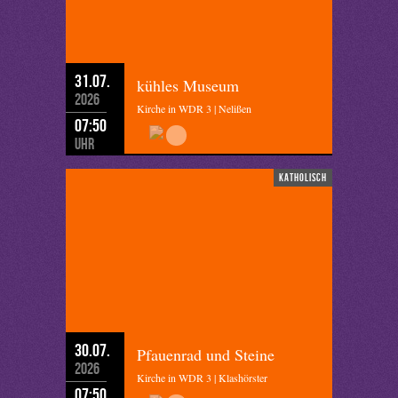
31.07.
kühles Museum
2026
Kirche in WDR 3 | Nelißen
07:50
Uhr
katholisch
30.07.
Pfauenrad und Steine
2026
Kirche in WDR 3 | Klashörster
07:50