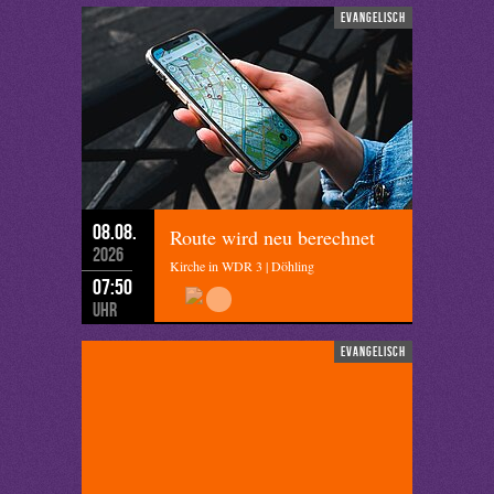
evangelisch
08.08.
Route wird neu berechnet
2026
Kirche in WDR 3 | Döhling
07:50
Uhr
evangelisch