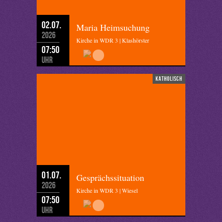
02.07.
Maria Heimsuchung
2026
Kirche in WDR 3 | Klashörster
07:50
Uhr
katholisch
01.07.
Gesprächssituation
2026
Kirche in WDR 3 | Wiesel
07:50
Uhr