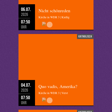
06.07.
Nicht schönreden
2026
Kirche in WDR 3 | Kießig
07:50
Uhr
katholisch
04.07.
Quo vadis, Amerika?
2026
Kirche in WDR 3 | Verst
07:50
Uhr