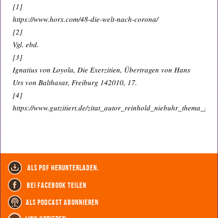
[1]
https://www.horx.com/48-die-welt-nach-corona/
[2]
Vgl. ebd.
[3]
Ignatius von Loyola, Die Exerzitien, Übertragen von Hans
Urs von Balthasar, Freiburg 142010, 17.
[4]
https://www.gutzitiert.de/zitat_autor_reinhold_niebuhr_thema_gle
als PDF herunterladen.
bei Facebook teilen
als Podcast abonnieren