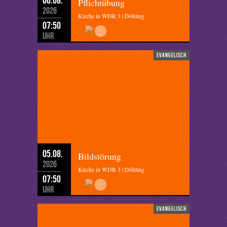
Pflichtübung
2026
Kirche in WDR 3 | Döhling
07:50
Uhr
evangelisch
05.08.
Bildstörung
2026
Kirche in WDR 3 | Döhling
07:50
Uhr
evangelisch