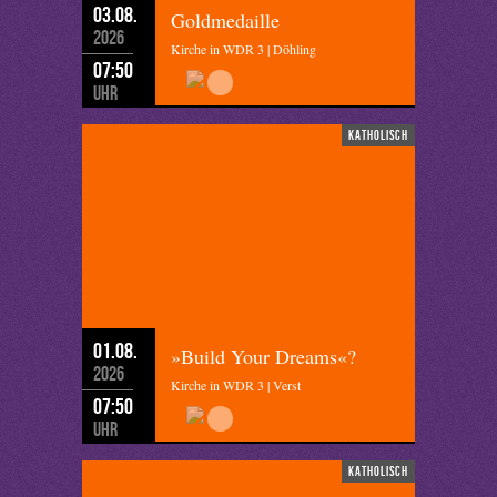
03.08.
Goldmedaille
2026
Kirche in WDR 3 | Döhling
07:50
Uhr
katholisch
01.08.
»Build Your Dreams«?
2026
Kirche in WDR 3 | Verst
07:50
Uhr
katholisch