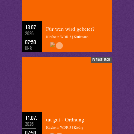
13.07.
Für wen wird gebetet?
2026
Kirche in WDR 3 | Kluitmann
07:50
Uhr
evangelisch
11.07.
tut gut - Ordnung
2026
Kirche in WDR 3 | Kießig
07:50