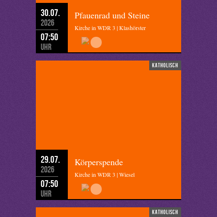
30.07.
Pfauenrad und Steine
2026
Kirche in WDR 3 | Klashörster
07:50
Uhr
katholisch
29.07.
Körperspende
2026
Kirche in WDR 3 | Wiesel
07:50
Uhr
katholisch