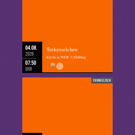
04.08.
Teekesselchen
2026
Kirche in WDR 3 | Döhling
07:50
Uhr
evangelisch