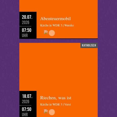
20.07.
Abenteuermobil
2026
Kirche in WDR 3 | Warnke
07:50
Uhr
katholisch
18.07.
Riechen, was ist
2026
Kirche in WDR 3 | Verst
07:50
Uhr