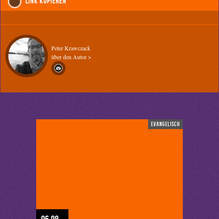
Link kopieren
Peter Krawczack
über den Autor >
evangelisch
06.08.