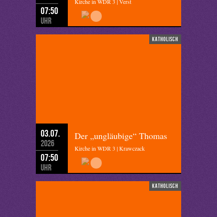
Kirche in WDR 3 | Verst
07:50
Uhr
katholisch
03.07.
Der „ungläubige“ Thomas
2026
Kirche in WDR 3 | Krawczack
07:50
Uhr
katholisch