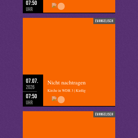
07:50
Uhr
evangelisch
07.07.
Nicht nachtragen
2026
Kirche in WDR 3 | Kießig
07:50
Uhr
evangelisch