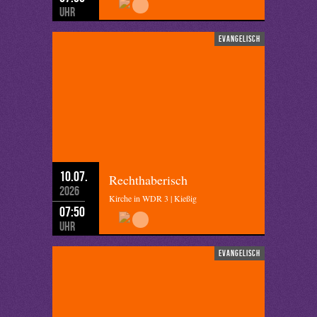
Uhr
evangelisch
10.07.
Rechthaberisch
2026
Kirche in WDR 3 | Kießig
07:50
Uhr
evangelisch