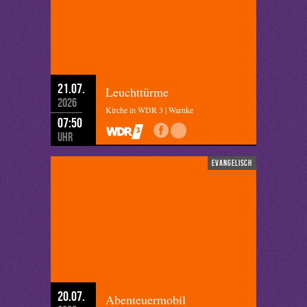
21.07.
Leuchttürme
2026
Kirche in WDR 3 | Warnke
07:50
Uhr
evangelisch
20.07.
Abenteuermobil