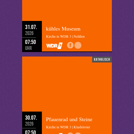
31.07.
kühles Museum
2026
Kirche in WDR 3 | Nelißen
07:50
Uhr
katholisch
30.07.
Pfauenrad und Steine
2026
Kirche in WDR 3 | Klashörster
07:50