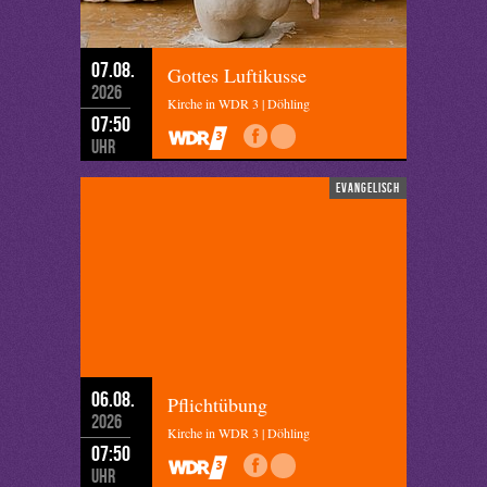
07.08.
Gottes Luftikusse
2026
Kirche in WDR 3 | Döhling
07:50
Uhr
evangelisch
06.08.
Pflichtübung
2026
Kirche in WDR 3 | Döhling
07:50
Uhr