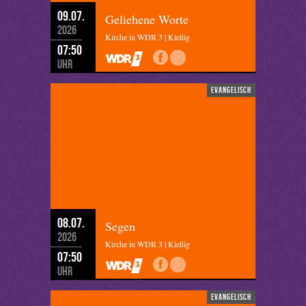
09.07.
Geliehene Worte
2026
Kirche in WDR 3 | Kießig
07:50
Uhr
evangelisch
08.07.
Segen
2026
Kirche in WDR 3 | Kießig
07:50
Uhr
evangelisch