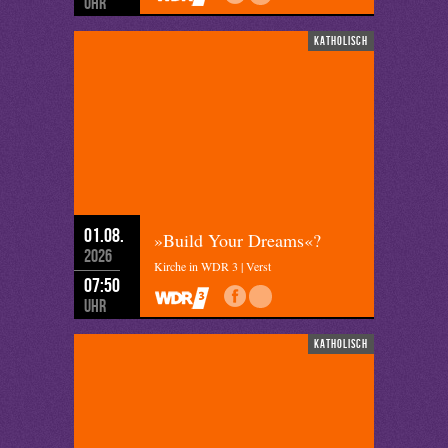
Uhr
katholisch
01.08.
»Build Your Dreams«?
2026
Kirche in WDR 3 | Verst
07:50
Uhr
katholisch