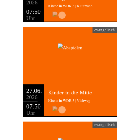
2026
Kirche in WDR 3 | Kluitmann
07:50
Uhr
evangelisch
27.06.
Kinder in die Mitte
2026
Kirche in WDR 3 | Viehweg
07:50
Uhr
evangelisch