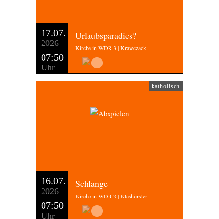
17.07.
Urlaubsparadies?
2026
Kirche in WDR 3 | Krawczack
07:50
Uhr
katholisch
16.07.
Schlange
2026
Kirche in WDR 3 | Klashörster
07:50
Uhr