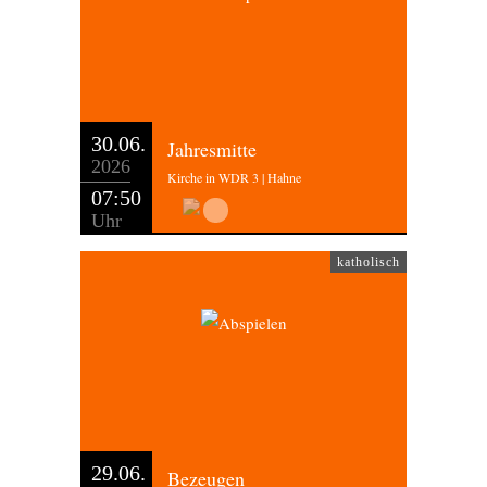
30.06.
Jahresmitte
2026
Kirche in WDR 3 | Hahne
07:50
Uhr
katholisch
29.06.
Bezeugen