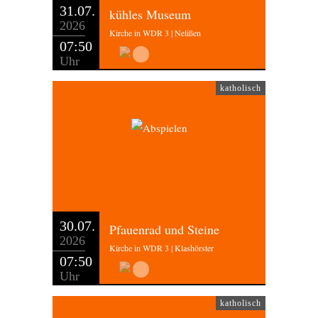
31.07.
kühles Museum
2026
Kirche in WDR 3 | Nelißen
07:50
Uhr
katholisch
30.07.
Pfauenrad und Steine
2026
Kirche in WDR 3 | Klashörster
07:50
Uhr
katholisch