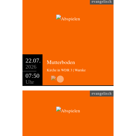
evangelisch
22.07.
Mutterboden
2026
Kirche in WDR 3 | Warnke
07:50
Uhr
evangelisch