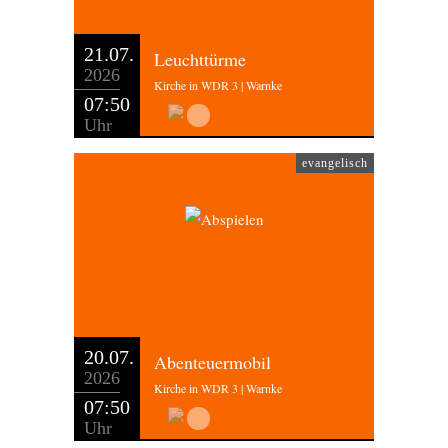
21.07.
Leuchttürme
2026
Kirche in WDR 3 | Warnke
07:50
Uhr
evangelisch
20.07.
Abenteuermobil
2026
Kirche in WDR 3 | Warnke
07:50
Uhr