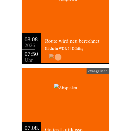
08.08.
Route wird neu berechnet
2026
Kirche in WDR 3 | Döhling
07:50
Uhr
evangelisch
07.08.
Gottes Luftikusse