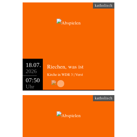
katholisch
18.07.
Riechen, was ist
2026
Kirche in WDR 3 | Verst
07:50
Uhr
katholisch