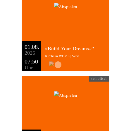
01.08.
»Build Your Dreams«?
2026
Kirche in WDR 3 | Verst
07:50
Uhr
katholisch