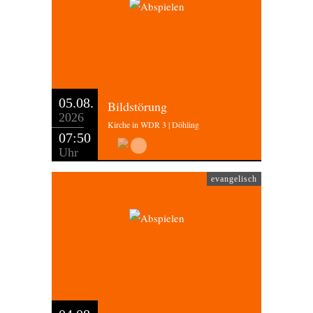
05.08.
Bildstörung
2026
Kirche in WDR 3 | Döhling
07:50
Uhr
evangelisch