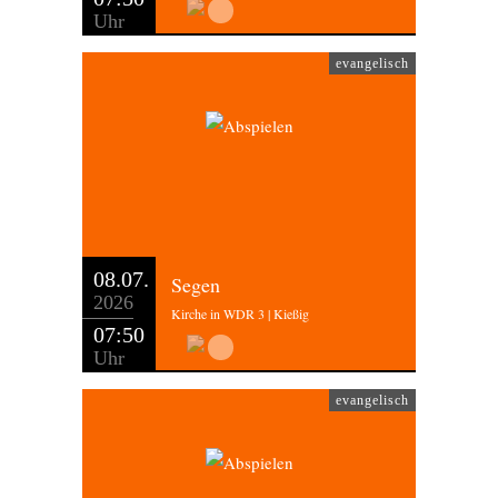
Uhr
evangelisch
08.07.
Segen
2026
Kirche in WDR 3 | Kießig
07:50
Uhr
evangelisch