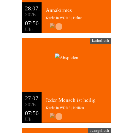
28.07.
Annakirmes
2026
Kirche in WDR 3 | Hahne
07:50
Uhr
katholisch
27.07.
Jeder Mensch ist heilig
2026
Kirche in WDR 3 | Nelißen
07:50
Uhr
evangelisch