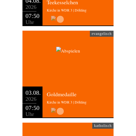
04.08.
Teekesselchen
2026
Kirche in WDR 3 | Döhling
07:50
Uhr
evangelisch
03.08.
Goldmedaille
2026
Kirche in WDR 3 | Döhling
07:50
Uhr
katholisch