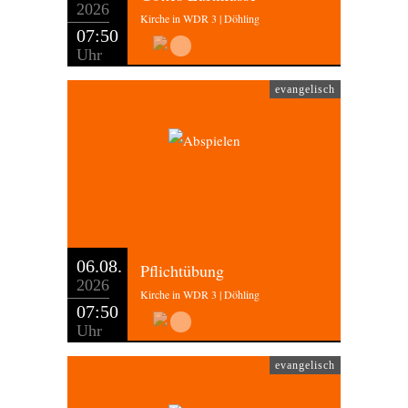
2026
Kirche in WDR 3 | Döhling
07:50
Uhr
evangelisch
06.08.
Pflichtübung
2026
Kirche in WDR 3 | Döhling
07:50
Uhr
evangelisch