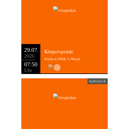
29.07.
Körperspende
2026
Kirche in WDR 3 | Wiesel
07:50
Uhr
katholisch