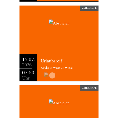
katholisch
15.07.
Urlaubsreif
2026
Kirche in WDR 3 | Wiesel
07:50
Uhr
katholisch