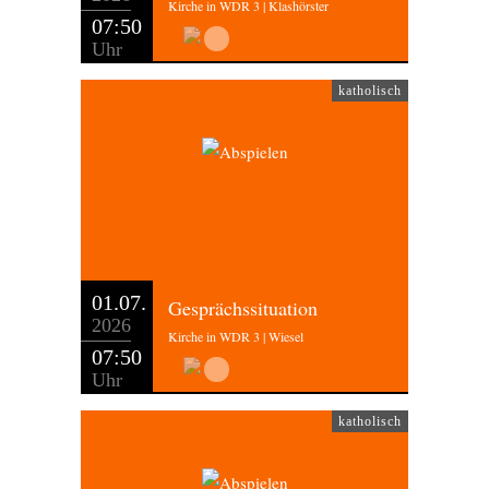
Kirche in WDR 3 | Klashörster
07:50
Uhr
katholisch
01.07.
Gesprächssituation
2026
Kirche in WDR 3 | Wiesel
07:50
Uhr
katholisch