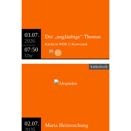
03.07.
Der „ungläubige“ Thomas
2026
Kirche in WDR 3 | Krawczack
07:50
Uhr
katholisch
02.07.
Maria Heimsuchung
2026