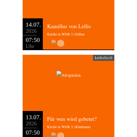
14.07.
Kamillus von Lellis
2026
Kirche in WDR 3 | Hahne
07:50
Uhr
katholisch
13.07.
Für wen wird gebetet?
2026
Kirche in WDR 3 | Kluitmann
07:50