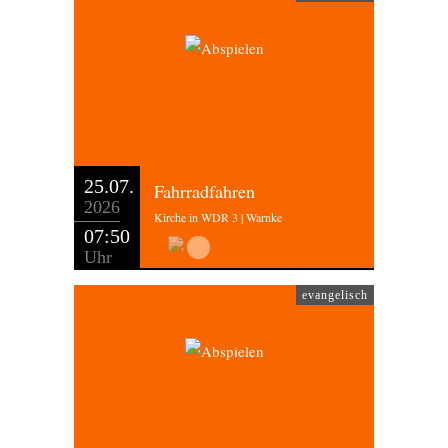
25.07.
Fahrradfahren
2026
Kirche in WDR 3 | Warnke
07:50
Uhr
evangelisch