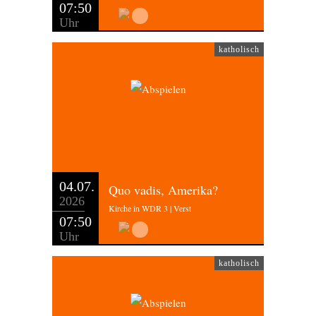
07:50
Uhr
katholisch
04.07.
Quo vadis, Amerika?
2026
Kirche in WDR 3 | Verst
07:50
Uhr
katholisch