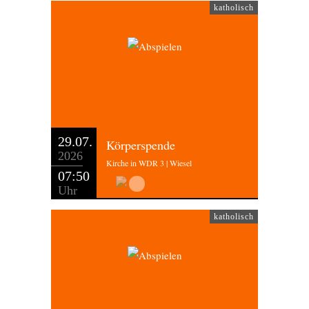
katholisch
29.07.
Körperspende
2026
Kirche in WDR 3 | Wiesel
07:50
Uhr
katholisch