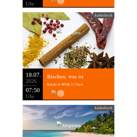
Uhr
katholisch
18.07.
Riechen, was ist
2026
Kirche in WDR 3 | Verst
07:50
Uhr
katholisch