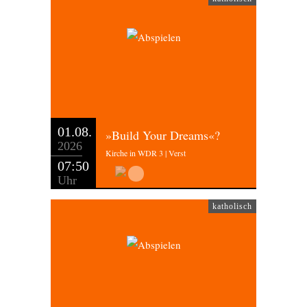
01.08.
»Build Your Dreams«?
2026
Kirche in WDR 3 | Verst
07:50
Uhr
katholisch