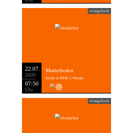
evangelisch
22.07.
Mutterboden
2026
Kirche in WDR 3 | Warnke
07:50
Uhr
evangelisch