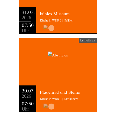
31.07.
kühles Museum
2026
Kirche in WDR 3 | Nelißen
07:50
Uhr
katholisch
30.07.
Pfauenrad und Steine
2026
Kirche in WDR 3 | Klashörster
07:50
Uhr