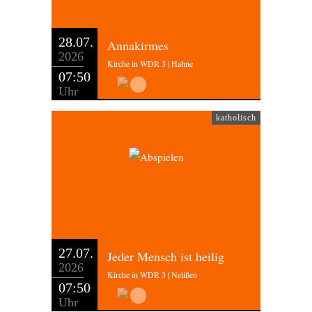
28.07.
Annakirmes
2026
Kirche in WDR 3 | Hahne
07:50
Uhr
katholisch
27.07.
Jeder Mensch ist heilig
2026
Kirche in WDR 3 | Nelißen
07:50
Uhr