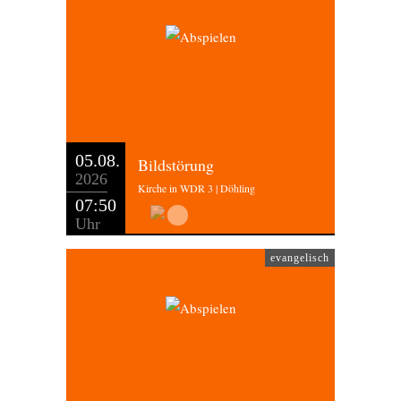
05.08.
Bildstörung
2026
Kirche in WDR 3 | Döhling
07:50
Uhr
evangelisch