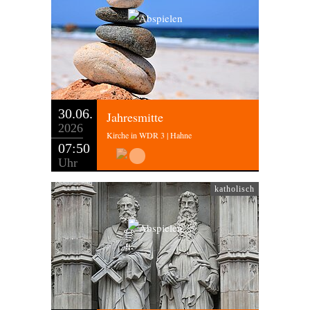
30.06.
Jahresmitte
2026
Kirche in WDR 3 | Hahne
07:50
Uhr
katholisch