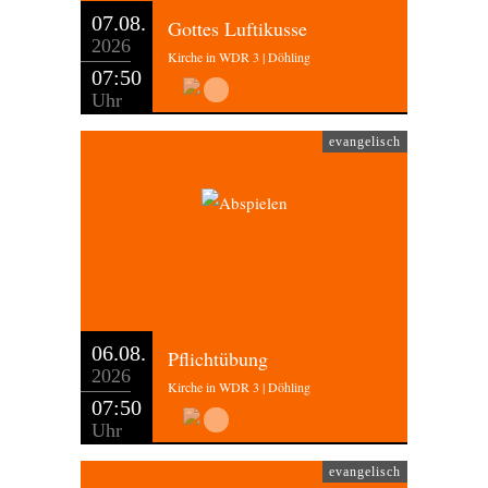
07.08.
Gottes Luftikusse
2026
Kirche in WDR 3 | Döhling
07:50
Uhr
evangelisch
06.08.
Pflichtübung
2026
Kirche in WDR 3 | Döhling
07:50
Uhr
evangelisch