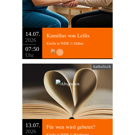
14.07.
Kamillus von Lellis
2026
Kirche in WDR 3 | Hahne
07:50
Uhr
katholisch
13.07.
Für wen wird gebetet?
2026
Kirche in WDR 3 | Kluitmann