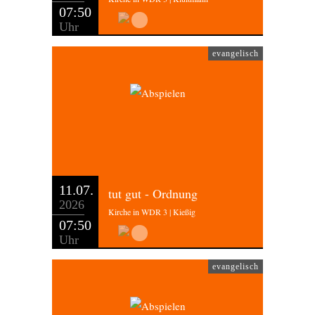
07:50
Uhr
evangelisch
11.07.
tut gut - Ordnung
2026
Kirche in WDR 3 | Kießig
07:50
Uhr
evangelisch