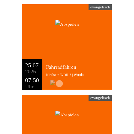
evangelisch
25.07.
Fahrradfahren
2026
Kirche in WDR 3 | Warnke
07:50
Uhr
evangelisch