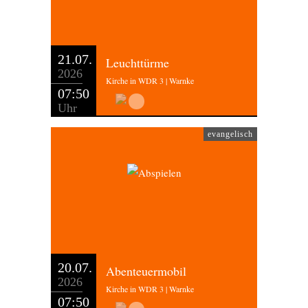
21.07.
Leuchttürme
2026
Kirche in WDR 3 | Warnke
07:50
Uhr
evangelisch
20.07.
Abenteuermobil
2026
Kirche in WDR 3 | Warnke
07:50