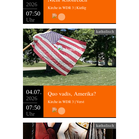
2026
Kirche in WDR 3 | Kießig
07:50
Uhr
katholisch
04.07.
Quo vadis, Amerika?
2026
Kirche in WDR 3 | Verst
07:50
Uhr
katholisch