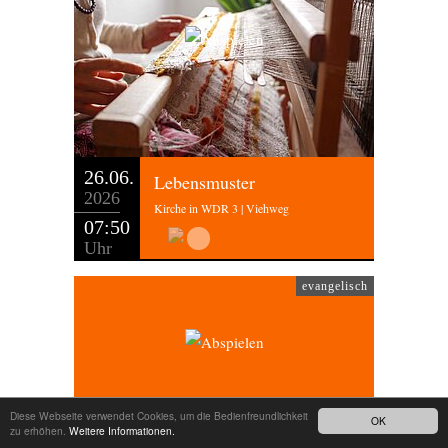
26.06.
Lebensmuster
2026
Kirche in WDR 3 | Viehweg
07:50
Uhr
evangelisch
Diese Webseite verwendet Cookies, um die Bedienfreundlichkeit
OK
zu erhöhen.
Weitere Informationen.