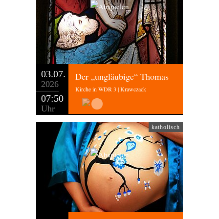
03.07.
Der „ungläubige“ Thomas
2026
Kirche in WDR 3 | Krawczack
07:50
Uhr
katholisch