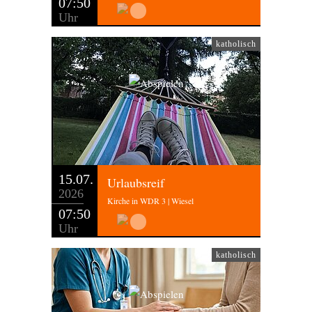
07:50
Uhr
katholisch
15.07.
Urlaubsreif
2026
Kirche in WDR 3 | Wiesel
07:50
Uhr
katholisch