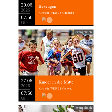
29.06.
Bezeugen
2026
Kirche in WDR 3 | Kluitmann
07:50
Uhr
evangelisch
27.06.
Kinder in die Mitte
2026
Kirche in WDR 3 | Viehweg
07:50
Uhr
evangelisch