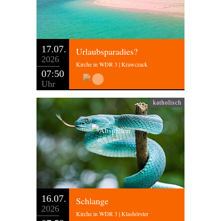
17.07.
Urlaubsparadies?
2026
Kirche in WDR 3 | Krawczack
07:50
Uhr
katholisch
16.07.
Schlange
2026
Kirche in WDR 3 | Klashörster