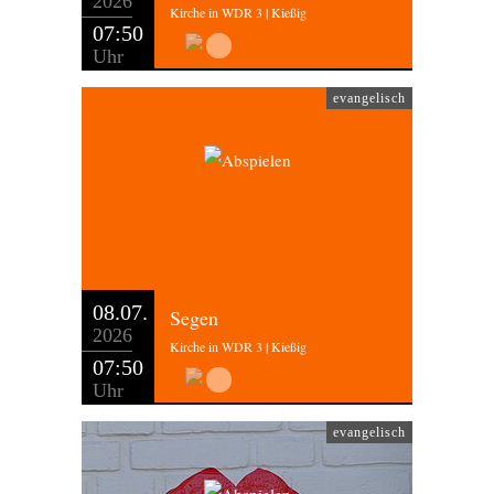
2026
Kirche in WDR 3 | Kießig
07:50
Uhr
evangelisch
08.07.
Segen
2026
Kirche in WDR 3 | Kießig
07:50
Uhr
evangelisch