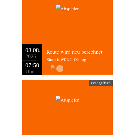
08.08.
Route wird neu berechnet
2026
Kirche in WDR 3 | Döhling
07:50
Uhr
evangelisch