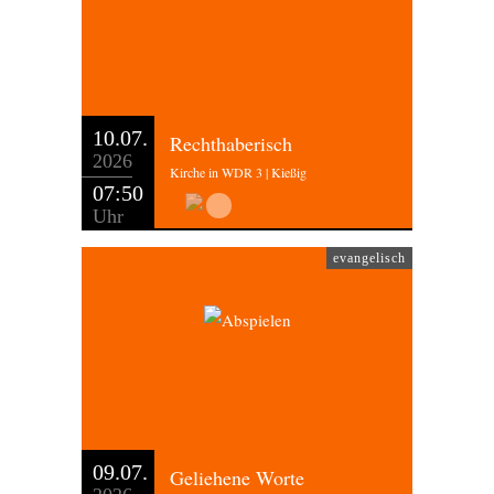
10.07.
Rechthaberisch
2026
Kirche in WDR 3 | Kießig
07:50
Uhr
evangelisch
09.07.
Geliehene Worte