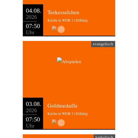
04.08.
Teekesselchen
2026
Kirche in WDR 3 | Döhling
07:50
Uhr
evangelisch
03.08.
Goldmedaille
2026
Kirche in WDR 3 | Döhling
07:50
Uhr
katholisch