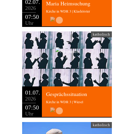
02.07.
Maria Heimsuchung
2026
Kirche in WDR 3 | Klashörster
07:50
Uhr
katholisch
01.07.
Gesprächssituation
2026
Kirche in WDR 3 | Wiesel
07:50
Uhr
katholisch